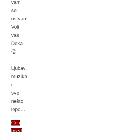
vam
se
ostvari!
Voli
vas
Deka
🙂
Ljubav,
muzika
i
sve
nešto
lepo…
Ceo
tekst