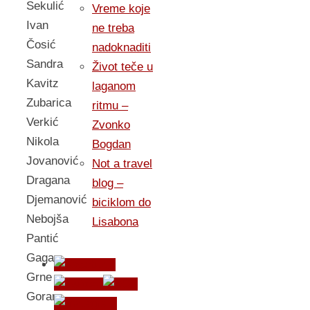
Sekulić
Vreme koje
Ivan
ne treba
Čosić
nadoknaditi
Sandra
Život teče u
Kavitz
laganom
Zubarica
ritmu –
Verkić
Zvonko
Nikola
Bogdan
Jovanović
Not a travel
Dragana
blog –
Djemanović
biciklom do
Nebojša
Lisabona
Pantić
Gaga
Grne
Goran