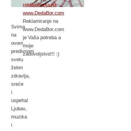
reklamiranja na
www.DedaBor.com
Reklamiranje na
Svima
www.DedaBor.com
na
je Vaša potreba a
ovom
moje
predivnom
zadovoljstvo!!! :)
svetu
želim
zdravlja,
sreće
i
uspeha!
Ljubav,
muzika
i