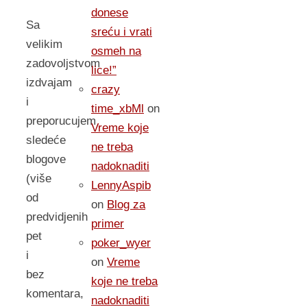
donese
Sa
sreću i vrati
velikim
osmeh na
zadovoljstvom
lice!”
izdvajam
crazy
i
time_xbMl
on
preporucujem
Vreme koje
sledeće
ne treba
blogove
nadoknaditi
(više
LennyAspib
od
on
Blog za
predvidjenih
primer
pet
poker_wyer
i
on
Vreme
bez
koje ne treba
komentara,
nadoknaditi