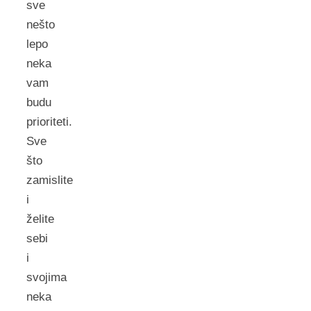
sve
nešto
lepo
neka
vam
budu
prioriteti.
Sve
što
zamislite
i
želite
sebi
i
svojima
neka