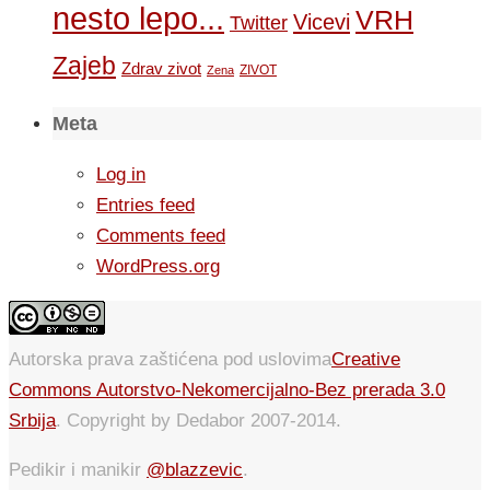
nesto lepo...
VRH
Vicevi
Twitter
Zajeb
Zdrav zivot
ZIVOT
Zena
Meta
Log in
Entries feed
Comments feed
WordPress.org
Autorska prava zaštićena pod uslovima
Creative
Commons Autorstvo-Nekomercijalno-Bez prerada 3.0
Srbija
. Copyright by Dedabor 2007-2014.
Pedikir i manikir
@blazzevic
.