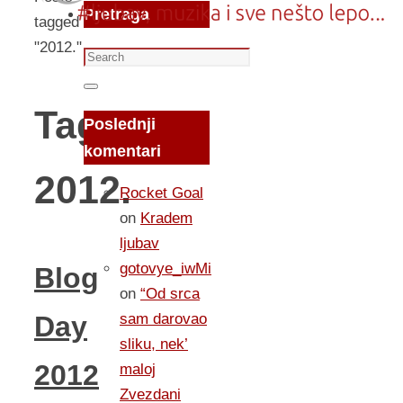
Pretraga
tagged
"2012."
Search
for:
Search
Tag:
Poslednji
komentari
2012.
Rocket Goal
on
Kradem
ljubav
gotovye_iwMi
Blog
on
“Od srca
sam darovao
Day
sliku, nek’
2012
maloj
Zvezdani