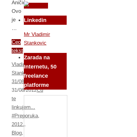
Aničić
Ovo
je
Linkedin
…
Mr Vladimir
Ceo
Stankovic
tekst
Zarada na
Vladimir
Internetu, 50
Stankovic
freelance
31/08/2012
platforme
31/08/2012
Cu
te
linkujem...
#Preporuka
,
2012.
,
Blog
,