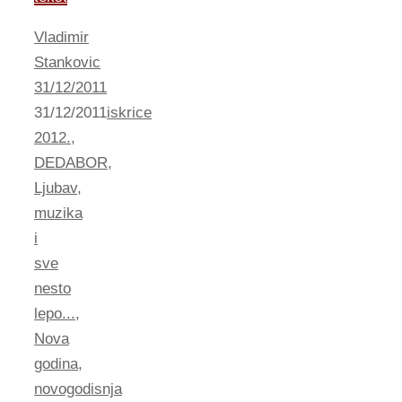
Vladimir
Stankovic
31/12/2011
31/12/2011
iskrice
2012.
,
DEDABOR
,
Ljubav
,
muzika
i
sve
nesto
lepo...
,
Nova
godina
,
novogodisnja