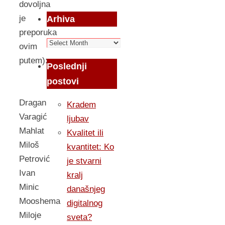
dovoljna
je
Arhiva
preporuka
Arhiva
ovim
putem):
Poslednji
postovi
Dragan
Kradem
Varagić
ljubav
Mahlat
Kvalitet ili
Miloš
kvantitet: Ko
Petrović
je stvarni
Ivan
kralj
Minic
današnjeg
Mooshema
digitalnog
Miloje
sveta?