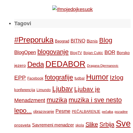
Tagovi
#Preporuka
Blog
BITNO
Biznis
Beograd
blogovanje
BOR
BlogOpen
Borsko
BlogTV
Bojan Cukic
DEDABOR
Deda
jezero
Dragana Djermanovic
Humor
fotografije
Izlog
EPP
Facebook
fudbal
Ljubav
Ljubav je
konferencija
Limundo
muzika
muzika i sve nesto
Menadzment
lepo...
Pesme
obrazovanje
PEČALBARENJE
pečalba
pozadine
Sve
Slike
Srbija
Savremeni menadzer
prosveta
skola