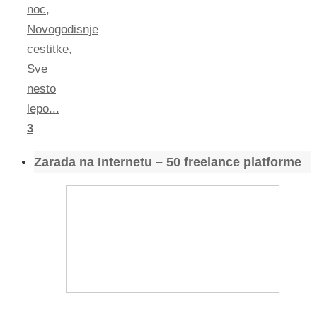
noc
,
Novogodisnje
cestitke
,
Sve
nesto
lepo...
3
Zarada na Internetu – 50 freelance platforme