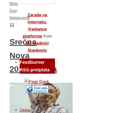
Blog
Day
,
Zarada na
blogovanje
Internetu,
12
freelance
platforme
from
Srećna
Mr Vladimir
Stankovic
Nova
Feedburner
2012.godina
RSS-pretplata
Uslovi