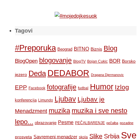
Tagovi
#Preporuka
Blog
BITNO
Biznis
Beograd
blogovanje
BOR
BlogOpen
Borsko
BlogTV
Bojan Cukic
DEDABOR
Deda
jezero
Dragana Djermanovic
Humor
fotografije
Izlog
EPP
Facebook
fudbal
Ljubav
Ljubav je
konferencija
Limundo
muzika
muzika i sve nesto
Menadzment
lepo...
Pesme
obrazovanje
PEČALBARENJE
pečalba
pozadine
Sve
Slike
Srbija
Savremeni menadzer
prosveta
skola