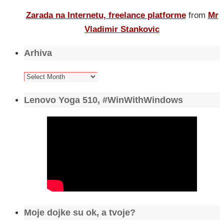
Zarada na Internetu, freelance platforme
from
Mr
Vladimir Stankovic
Arhiva
Arhiva
Lenovo Yoga 510, #WinWithWindows
Moje dojke su ok, a tvoje?