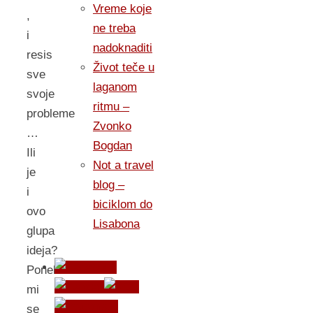
Vreme koje
,
ne treba
i
nadoknaditi
resis
Život teče u
sve
laganom
svoje
ritmu –
probleme
Zvonko
…
Bogdan
Ili
Not a travel
je
blog –
i
biciklom do
ovo
Lisabona
glupa
ideja?
Ponekad
mi
se