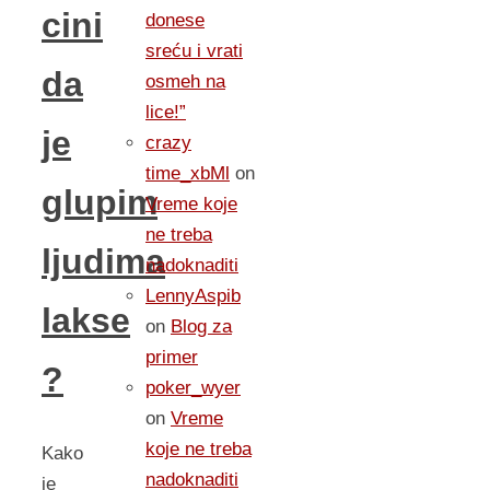
cini
donese
sreću i vrati
da
osmeh na
lice!”
je
crazy
time_xbMl
on
glupim
Vreme koje
ne treba
ljudima
nadoknaditi
LennyAspib
lakse
on
Blog za
primer
?
poker_wyer
on
Vreme
koje ne treba
Kako
nadoknaditi
je