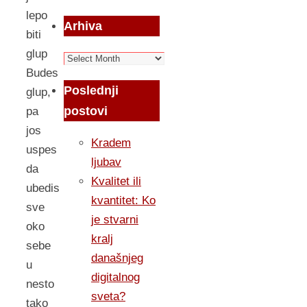
lepo
Arhiva
biti
glup
Arhiva
Budes
Poslednji
glup,
postovi
pa
jos
Kradem
uspes
ljubav
da
Kvalitet ili
ubedis
kvantitet: Ko
sve
je stvarni
oko
kralj
sebe
današnjeg
u
digitalnog
nesto
sveta?
tako