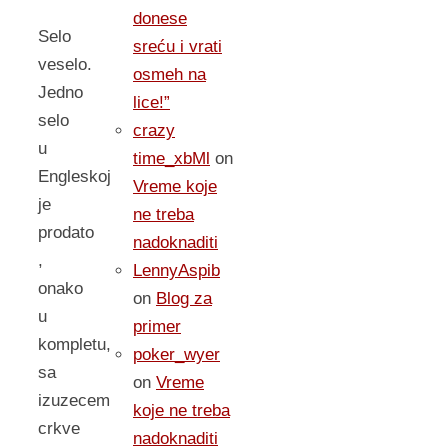
donese
Selo
sreću i vrati
veselo.
osmeh na
Jedno
lice!”
selo
crazy
u
time_xbMl
on
Engleskoj
Vreme koje
je
ne treba
prodato
nadoknaditi
,
LennyAspib
onako
on
Blog za
u
primer
kompletu,
poker_wyer
sa
on
Vreme
izuzecem
koje ne treba
crkve
nadoknaditi