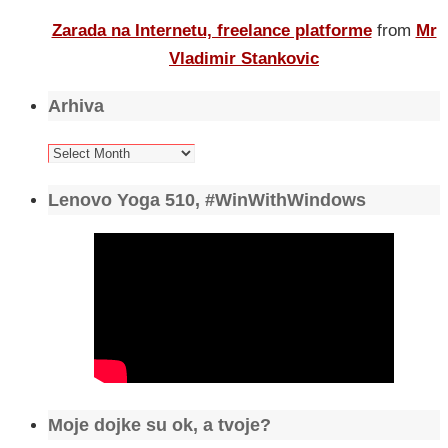
Zarada na Internetu, freelance platforme
from
Mr
Vladimir Stankovic
Arhiva
Arhiva
Lenovo Yoga 510, #WinWithWindows
Moje dojke su ok, a tvoje?