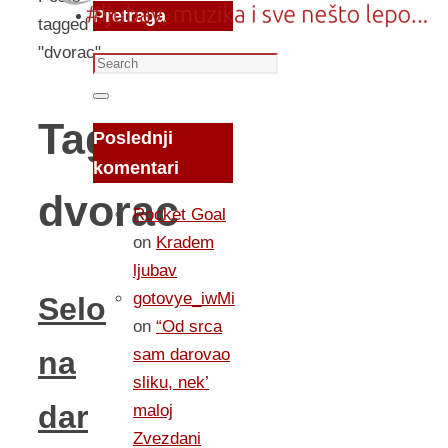
Pretraga
tagged
"dvorac"
Search
for:
Search
Tag:
Poslednji
komentari
dvorac
Rocket Goal
on
Kradem
ljubav
gotovye_iwMi
Selo
on
“Od srca
sam darovao
na
sliku, nek’
dar
maloj
Zvezdani