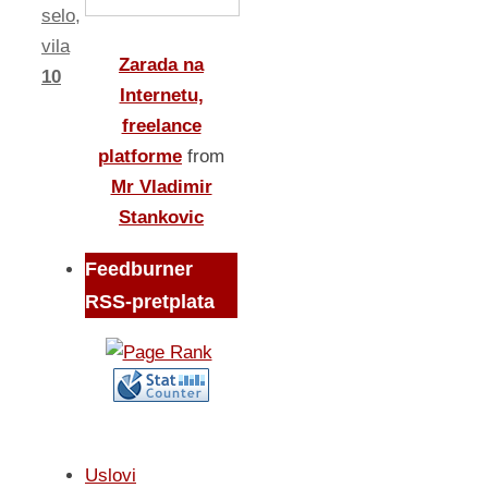
selo
,
vila
Zarada na
10
Internetu,
freelance
platforme
from
Mr Vladimir
Stankovic
Feedburner
RSS-pretplata
Uslovi