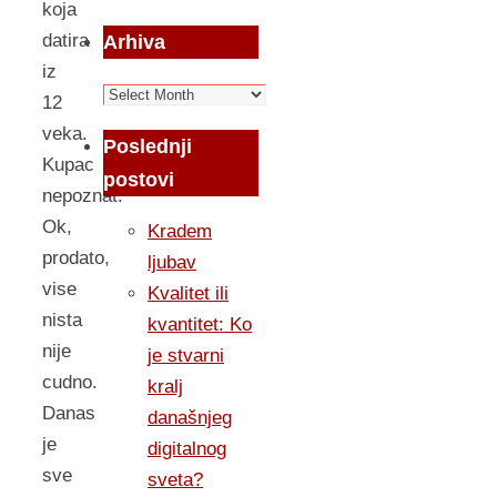
koja
datira
Arhiva
iz
Arhiva
12
veka.
Poslednji
Kupac
postovi
nepoznat.
Ok,
Kradem
prodato,
ljubav
vise
Kvalitet ili
nista
kvantitet: Ko
nije
je stvarni
cudno.
kralj
Danas
današnjeg
je
digitalnog
sve
sveta?