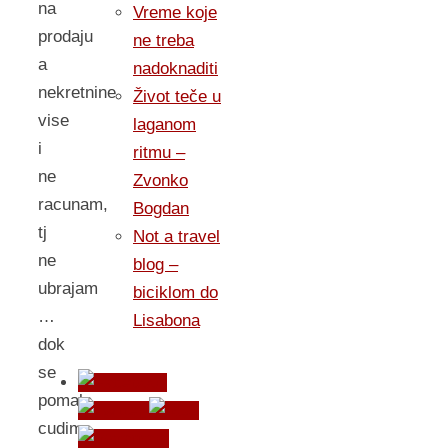
na
Vreme koje
prodaju
ne treba
a
nadoknaditi
nekretnine
Život teče u
vise
laganom
i
ritmu –
ne
Zvonko
racunam,
Bogdan
tj
Not a travel
ne
blog –
ubrajam
biciklom do
…
Lisabona
dok
se
pomalo
cudim