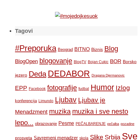
Tagovi
#Preporuka
Blog
BITNO
Biznis
Beograd
blogovanje
BOR
BlogOpen
Borsko
BlogTV
Bojan Cukic
DEDABOR
Deda
jezero
Dragana Djermanovic
Humor
fotografije
Izlog
EPP
Facebook
fudbal
Ljubav
Ljubav je
konferencija
Limundo
muzika
muzika i sve nesto
Menadzment
lepo...
Pesme
obrazovanje
PEČALBARENJE
pečalba
pozadine
Sve
Slike
Srbija
Savremeni menadzer
prosveta
skola