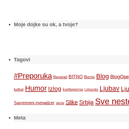
Moje dojke su ok, a tvoje?
Tagovi
#Preporuka
Blog
BlogOpe
BITNO
Biznis
Beograd
Humor
Ljubav
Izlog
Lj
konferencija
fudbal
Limundo
Sve nesto
Slike
Srbija
Savremeni menadzer
skola
Meta