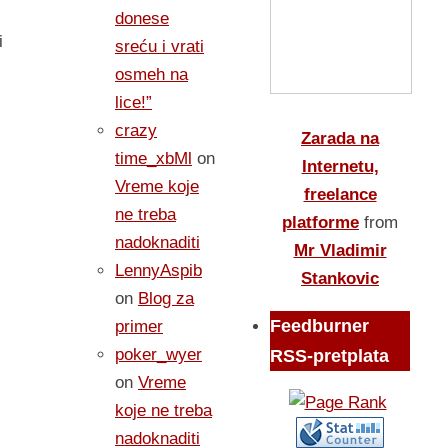
donese
i
sreću i vrati
osmeh na
lice!”
crazy
Zarada na
time_xbMl
on
Internetu,
Vreme koje
freelance
ne treba
platforme
from
nadoknaditi
Mr Vladimir
LennyAspib
Stankovic
on
Blog za
Feedburner
primer
poker_wyer
RSS-pretplata
on
Vreme
koje ne treba
nadoknaditi