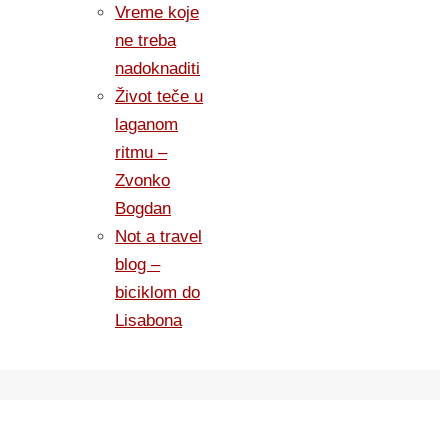
Vreme koje
ne treba
nadoknaditi
Život teče u
laganom
ritmu –
Zvonko
Bogdan
Not a travel
blog –
biciklom do
Lisabona