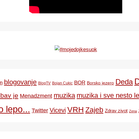
Deda
blogovanje
BOR
n
Borsko jezero
BlogTV
Bojan Cukic
ubav je
muzika
muzika i sve nesto le
Menadzment
 lepo...
VRH
Zajeb
Vicevi
Twitter
Zdrav zivot
Zena