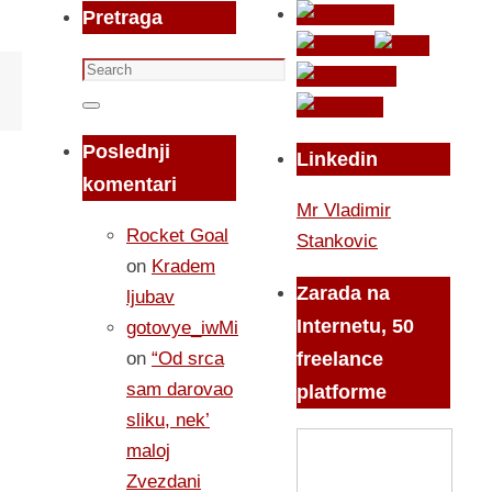
Pretraga
Search
for:
Search
Poslednji
Linkedin
komentari
Mr Vladimir
Rocket Goal
Stankovic
on
Kradem
Zarada na
ljubav
Internetu, 50
gotovye_iwMi
on
“Od srca
freelance
sam darovao
platforme
sliku, nek’
maloj
Zvezdani