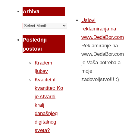
Arhiva
Uslovi
Arhiva
reklamiranja na
www.DedaBor.com
Poslednji
Reklamiranje na
postovi
www.DedaBor.com
je Vaša potreba a
Kradem
moje
ljubav
zadovoljstvo!!! :)
Kvalitet ili
kvantitet: Ko
je stvarni
kralj
današnjeg
digitalnog
sveta?