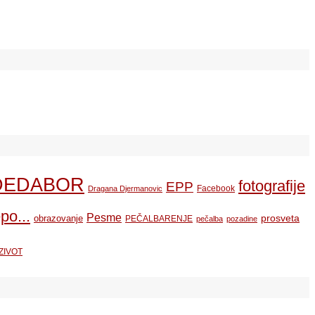
DEDABOR
fotografije
EPP
Facebook
Dragana Djermanovic
po...
Pesme
prosveta
obrazovanje
PEČALBARENJE
pečalba
pozadine
ZIVOT