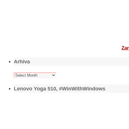
Zar
Arhiva
Arhiva
Lenovo Yoga 510, #WinWithWindows