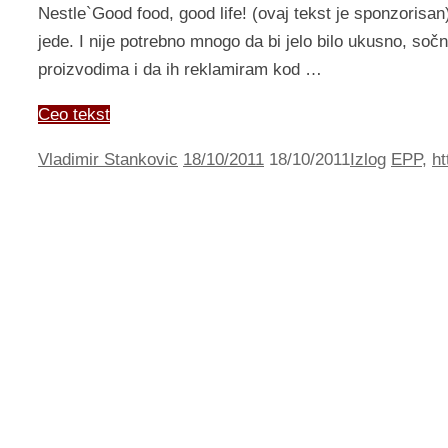
Nestle`Good food, good life! (ovaj tekst je sponzorisa
jede. I nije potrebno mnogo da bi jelo bilo ukusno, sočn
proizvodima i da ih reklamiram kod …
Ceo tekst
Vladimir Stankovic
18/10/2011
18/10/2011
Izlog
EPP
,
ht