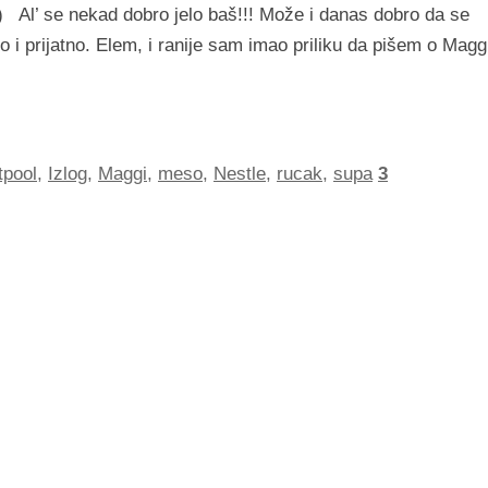
n) Al’ se nekad dobro jelo baš!!! Može i danas dobro da se
o i prijatno. Elem, i ranije sam imao priliku da pišem o Magg
tpool
,
Izlog
,
Maggi
,
meso
,
Nestle
,
rucak
,
supa
3