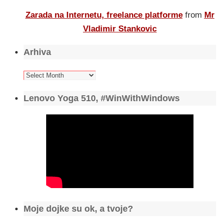
Zarada na Internetu, freelance platforme
from
Mr
Vladimir Stankovic
Arhiva
Arhiva
Lenovo Yoga 510, #WinWithWindows
Moje dojke su ok, a tvoje?