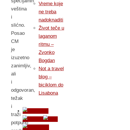
specijalnih
Vreme koje
veština
ne treba
i
nadoknaditi
slićno.
Život teče u
Posao
laganom
CM
ritmu –
je
Zvonko
izuzetno
Bogdan
zanimljiv,
Not a travel
ali
blog –
i
biciklom do
odgovoran,
Lisabona
težak
i
traži
potpuno