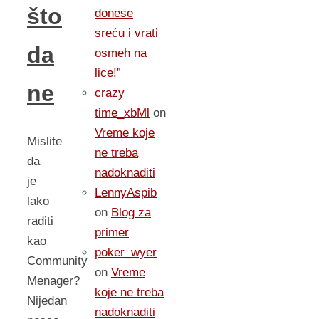
što
donese
sreću i vrati
da
osmeh na
lice!”
ne
crazy
time_xbMl
on
Vreme koje
Mislite
ne treba
da
nadoknaditi
je
LennyAspib
lako
on
Blog za
raditi
primer
kao
poker_wyer
Community
on
Vreme
Menager?
koje ne treba
Nijedan
nadoknaditi