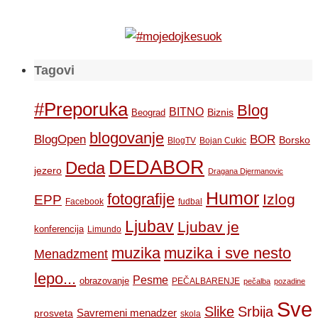
Tagovi
#Preporuka
Blog
BITNO
Biznis
Beograd
blogovanje
BOR
BlogOpen
Borsko
BlogTV
Bojan Cukic
DEDABOR
Deda
jezero
Dragana Djermanovic
Humor
fotografije
Izlog
EPP
Facebook
fudbal
Ljubav
Ljubav je
konferencija
Limundo
muzika
muzika i sve nesto
Menadzment
lepo...
Pesme
obrazovanje
PEČALBARENJE
pečalba
pozadine
Sve
Slike
Srbija
Savremeni menadzer
prosveta
skola