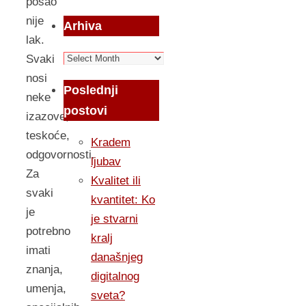
posao
nije
Arhiva
lak.
Arhiva
Svaki
nosi
Poslednji
neke
postovi
izazove,
teskoće,
Kradem
odgovornosti.
ljubav
Za
Kvalitet ili
svaki
kvantitet: Ko
je
je stvarni
potrebno
kralj
imati
današnjeg
znanja,
digitalnog
umenja,
sveta?