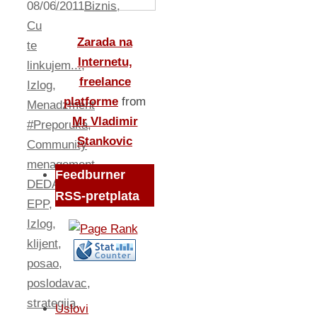
08/06/2011
Biznis
,
Cu
Zarada na
te
Internetu,
linkujem...
,
freelance
Izlog
,
platforme
from
Menadzment
Mr Vladimir
#Preporuka
,
Stankovic
Community
menagement
,
Feedburner
DEDABOR
,
RSS-pretplata
EPP
,
Izlog
,
klijent
,
posao
,
poslodavac
,
strategija
,
Uslovi