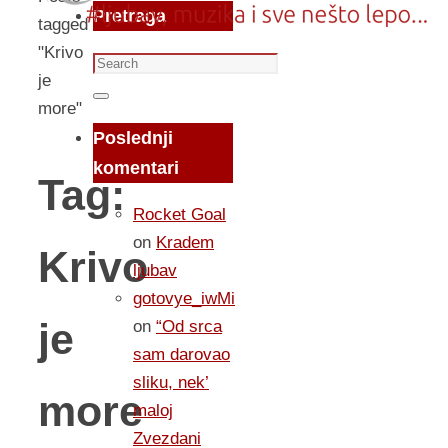
Pretraga
tagged
"Krivo
Search
je
for:
Search
more"
Poslednji
komentari
Tag:
Rocket Goal
on
Kradem
Krivo
ljubav
gotovye_iwMi
je
on
“Od srca
sam darovao
sliku, nek’
more
maloj
Zvezdani