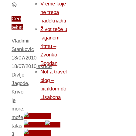
Vreme koje
😛
ne treba
Ceo
nadoknaditi
tekst
Život teče u
laganom
Vladimir
ritmu –
Stankovic
Zvonko
18/07/2010
Bogdan
18/07/2010
iskrice
Not a travel
Divlje
blog –
Jagode
,
biciklom do
Krivo
Lisabona
je
more
,
more
,
talasi
3