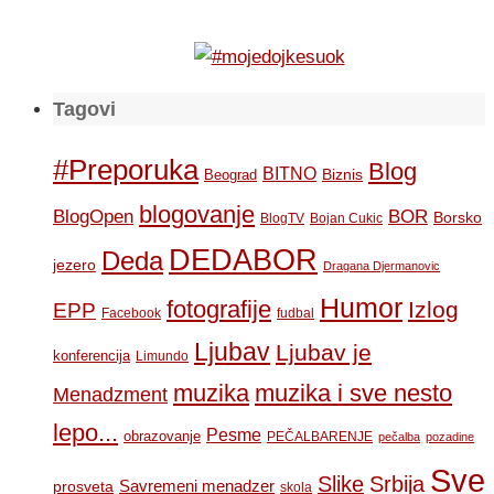
Tagovi
#Preporuka
Blog
BITNO
Biznis
Beograd
blogovanje
BOR
BlogOpen
Borsko
BlogTV
Bojan Cukic
DEDABOR
Deda
jezero
Dragana Djermanovic
Humor
fotografije
Izlog
EPP
Facebook
fudbal
Ljubav
Ljubav je
konferencija
Limundo
muzika
muzika i sve nesto
Menadzment
lepo...
Pesme
obrazovanje
PEČALBARENJE
pečalba
pozadine
Sve
Slike
Srbija
Savremeni menadzer
prosveta
skola