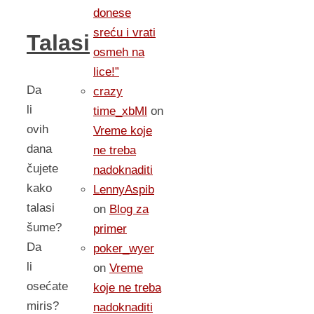
donese
sreću i vrati
Talasi
osmeh na
lice!”
Da
crazy
li
time_xbMl
on
ovih
Vreme koje
dana
ne treba
čujete
nadoknaditi
kako
LennyAspib
talasi
on
Blog za
šume?
primer
Da
poker_wyer
li
on
Vreme
osećate
koje ne treba
miris?
nadoknaditi