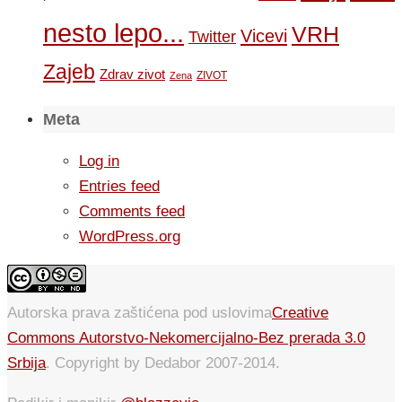
nesto lepo...
VRH
Vicevi
Twitter
Zajeb
Zdrav zivot
ZIVOT
Zena
Meta
Log in
Entries feed
Comments feed
WordPress.org
Autorska prava zaštićena pod uslovima
Creative
Commons Autorstvo-Nekomercijalno-Bez prerada 3.0
Srbija
. Copyright by Dedabor 2007-2014.