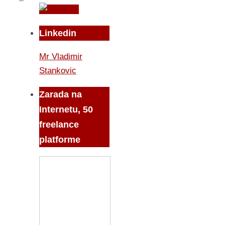
Linkedin
Mr Vladimir
Stankovic
Zarada na
Internetu, 50
freelance
platforme