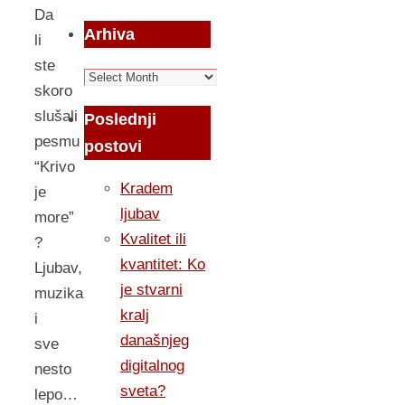
Da
Arhiva
li
ste
Arhiva
skoro
slušali
Poslednji
pesmu
postovi
“Krivo
Kradem
je
ljubav
more”
Kvalitet ili
?
kvantitet: Ko
Ljubav,
je stvarni
muzika
kralj
i
današnjeg
sve
digitalnog
nesto
sveta?
lepo…