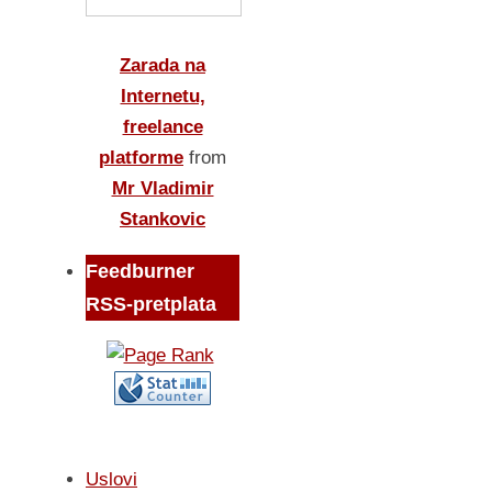
Zarada na
Internetu,
freelance
platforme
from
Mr Vladimir
Stankovic
Feedburner
RSS-pretplata
Uslovi