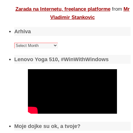
Zarada na Internetu, freelance platforme
from
Mr
Vladimir Stankovic
Arhiva
Arhiva
Lenovo Yoga 510, #WinWithWindows
Moje dojke su ok, a tvoje?