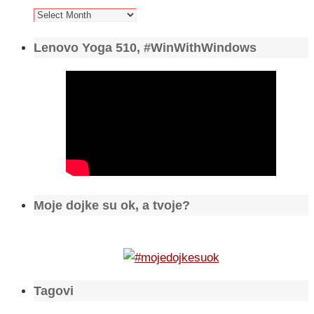
Arhiva
Lenovo Yoga 510, #WinWithWindows
Moje dojke su ok, a tvoje?
Tagovi