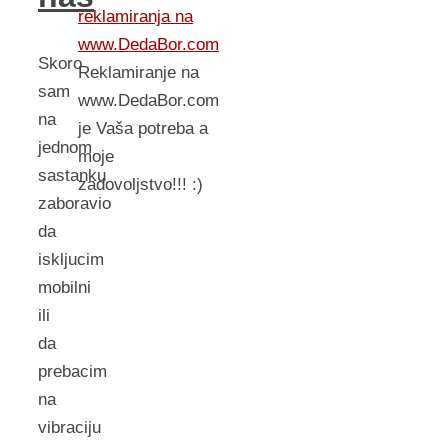
reklamiranja na
www.DedaBor.com
Skoro
Reklamiranje na
sam
www.DedaBor.com
na
je Vaša potreba a
jednom
moje
sastanku
zadovoljstvo!!! :)
zaboravio
da
iskljucim
mobilni
ili
da
prebacim
na
vibraciju