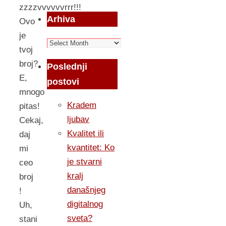
zzzzvvvvvvrrr!!!
Arhiva
Ovo
je
Arhiva
tvoj
broj?
Poslednji
E,
postovi
mnogo
Kradem
pitas!
ljubav
Cekaj,
Kvalitet ili
daj
kvantitet: Ko
mi
je stvarni
ceo
kralj
broj
današnjeg
!
digitalnog
Uh,
sveta?
stani