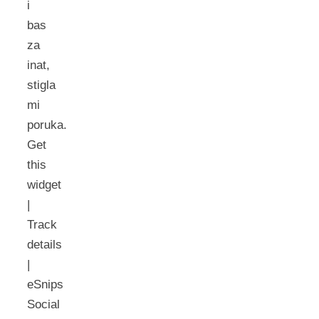
i
bas
za
inat,
stigla
mi
poruka.
Get
this
widget
|
Track
details
|
eSnips
Social