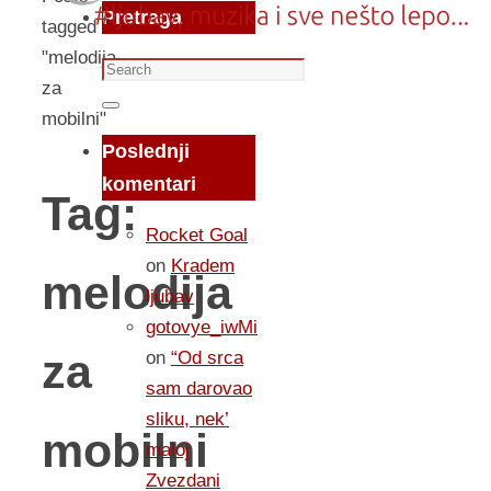
Pretraga
tagged
"melodija
Search
za
for:
Search
mobilni"
Poslednji
komentari
Tag:
Rocket Goal
on
Kradem
melodija
ljubav
gotovye_iwMi
za
on
“Od srca
sam darovao
sliku, nek’
mobilni
maloj
Zvezdani