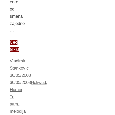
crko
od
smeha
zajedno
…
Ceo
tekst
Vladimir
Stankovic
30/05/2008
30/05/2008
Holiwud
,
Humor
,
Tu
sam...
melodija