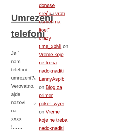
donese
sreću i vrati
Umrezeni
osmeh na
lice!”
telefoni
crazy
time_xbMl
on
Jel`
Vreme koje
nam
ne treba
telefoni
nadoknaditi
umrezeni?
LennyAspib
Verovatno,
on
Blog za
ajde
primer
nazovi
poker_wyer
na
on
Vreme
xxxx
koje ne treba
!……
nadoknaditi