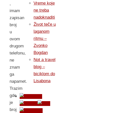
Vreme koje
,
ne treba
imam
nadoknaditi
zapisan
Život teče u
broj
laganom
u
ritmu –
ovom
Zvonko
drugom
Bogdan
telefonu,
Not a travel
ne
blog –
znam
biciklom do
ga
Lisabona
napamet.
Trazim
gde
je
broj