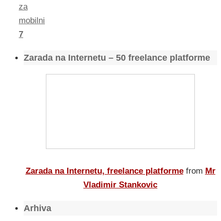
za
mobilni
7
Zarada na Internetu – 50 freelance platforme
Zarada na Internetu, freelance platforme
from
Mr
Vladimir Stankovic
Arhiva