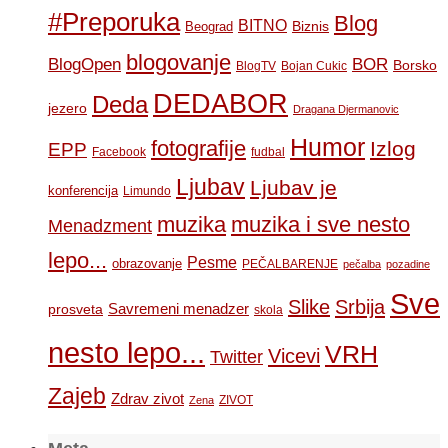
#Preporuka
Blog
BITNO
Biznis
Beograd
blogovanje
BOR
BlogOpen
Borsko
BlogTV
Bojan Cukic
DEDABOR
Deda
jezero
Dragana Djermanovic
Humor
fotografije
Izlog
EPP
Facebook
fudbal
Ljubav
Ljubav je
konferencija
Limundo
muzika
muzika i sve nesto
Menadzment
lepo...
Pesme
obrazovanje
PEČALBARENJE
pečalba
pozadine
Sve
Slike
Srbija
Savremeni menadzer
prosveta
skola
nesto lepo...
VRH
Vicevi
Twitter
Zajeb
Zdrav zivot
ZIVOT
Zena