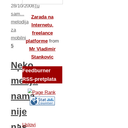
28/10/2008
Tu
sam...
Zarada na
melodija
Internetu,
za
freelance
mobilni
platforme
from
5
Mr Vladimir
Stankovic
Neko
Feedburner
medju
RSS-pretplata
nama
nije
nas
Uslovi