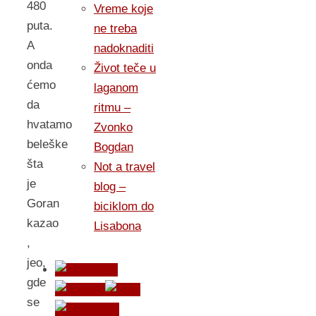
480
Vreme koje
puta.
ne treba
A
nadoknaditi
onda
Život teče u
ćemo
laganom
da
ritmu –
hvatamo
Zvonko
beleške
Bogdan
šta
Not a travel
je
blog –
Goran
biciklom do
kazao
Lisabona
,
jeo,
gde
se