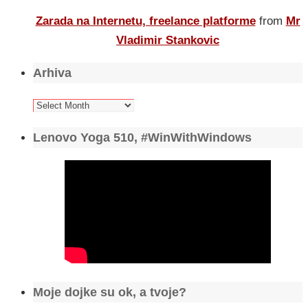
Zarada na Internetu, freelance platforme
from
Mr
Vladimir Stankovic
Arhiva
Arhiva
Lenovo Yoga 510, #WinWithWindows
Moje dojke su ok, a tvoje?