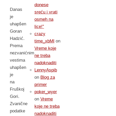
donese
Danas
sreću i vrati
je
osmeh na
uhapšen
lice!”
Goran
crazy
Hadzić.
time_xbMl
on
Prema
Vreme koje
nezvanićnim
ne treba
vestima
nadoknaditi
uhapšen
LennyAspib
je
on
Blog za
na
primer
Fruškoj
poker_wyer
Gori.
on
Vreme
Zvanične
koje ne treba
podatke
nadoknaditi