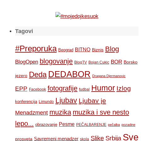
Tagovi
#Preporuka
Blog
BITNO
Biznis
Beograd
blogovanje
BOR
BlogOpen
Borsko
BlogTV
Bojan Cukic
DEDABOR
Deda
jezero
Dragana Djermanovic
Humor
fotografije
Izlog
EPP
Facebook
fudbal
Ljubav
Ljubav je
konferencija
Limundo
muzika
muzika i sve nesto
Menadzment
lepo...
Pesme
obrazovanje
PEČALBARENJE
pečalba
pozadine
Sve
Slike
Srbija
Savremeni menadzer
prosveta
skola