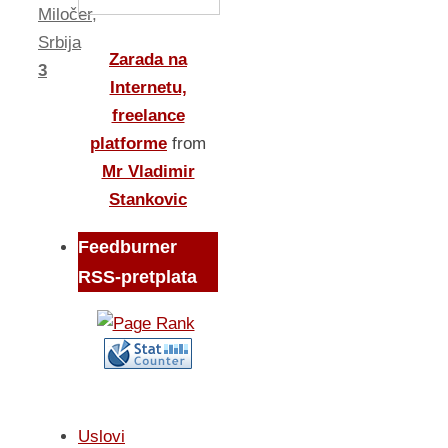
Miločer
,
Srbija
Zarada na
3
Internetu,
freelance
platforme
from
Mr Vladimir
Stankovic
Feedburner
RSS-pretplata
Uslovi