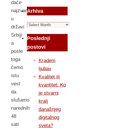
daće
najzvaničniji
Arhiva
u
Arhiva
državi
Srbiji
Poslednji
a
postovi
posle
toga
Kradem
ćemo
ljubav
istu
Kvalitet ili
vest
kvantitet: Ko
da
je stvarni
slušamo
kralj
narednih
današnjeg
48
digitalnog
sati
sveta?