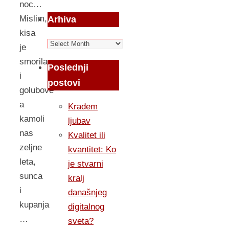
noc…
Mislim,
Arhiva
kisa
Arhiva
je
smorila
Poslednji
i
postovi
golubove
a
Kradem
kamoli
ljubav
nas
Kvalitet ili
zeljne
kvantitet: Ko
leta,
je stvarni
sunca
kralj
i
današnjeg
kupanja
digitalnog
…
sveta?