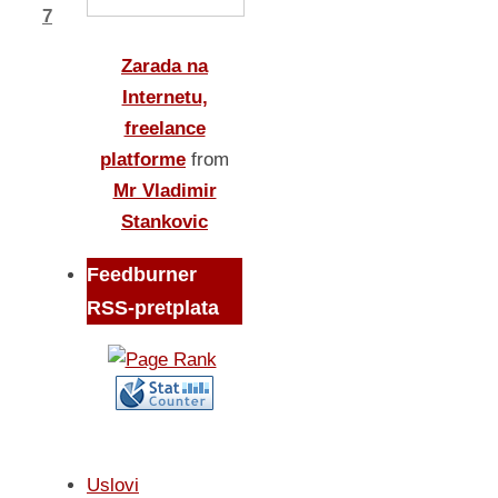
7
Zarada na
Internetu,
freelance
platforme
from
Mr Vladimir
Stankovic
Feedburner
RSS-pretplata
Uslovi