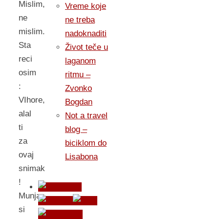
Mislim,
Vreme koje
ne
ne treba
mislim.
nadoknaditi
Sta
Život teče u
reci
laganom
osim
ritmu –
:
Zvonko
VIhore,
Bogdan
alal
Not a travel
ti
blog –
za
biciklom do
ovaj
Lisabona
snimak
!
Munja
si