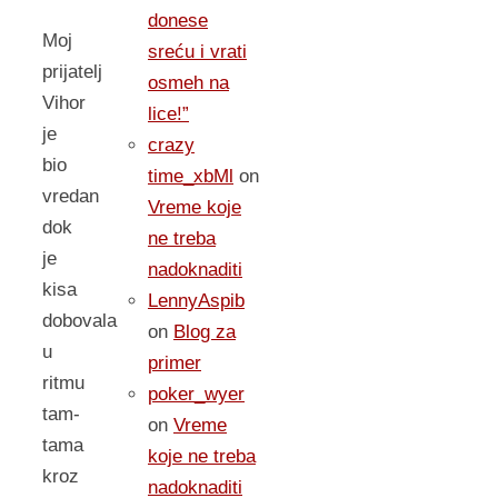
donese
Moj
sreću i vrati
prijatelj
osmeh na
Vihor
lice!”
je
crazy
bio
time_xbMl
on
vredan
Vreme koje
dok
ne treba
je
nadoknaditi
kisa
LennyAspib
dobovala
on
Blog za
u
primer
ritmu
poker_wyer
tam-
on
Vreme
tama
koje ne treba
kroz
nadoknaditi