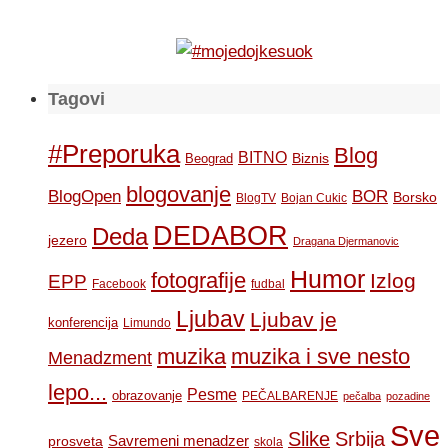
Tagovi
#Preporuka
Blog
BITNO
Biznis
Beograd
blogovanje
BOR
BlogOpen
Borsko
BlogTV
Bojan Cukic
DEDABOR
Deda
jezero
Dragana Djermanovic
Humor
fotografije
Izlog
EPP
Facebook
fudbal
Ljubav
Ljubav je
konferencija
Limundo
muzika
muzika i sve nesto
Menadzment
lepo...
Pesme
obrazovanje
PEČALBARENJE
pečalba
pozadine
Sve
Slike
Srbija
Savremeni menadzer
prosveta
skola