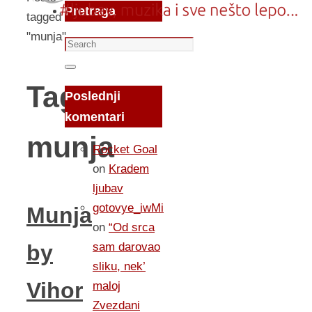
Pretraga
tagged
"munja"
Search
for:
Search
Tag:
Poslednji
komentari
munja
Rocket Goal
on
Kradem
ljubav
gotovye_iwMi
Munja
on
“Od srca
sam darovao
by
sliku, nek’
Vihor
maloj
Zvezdani