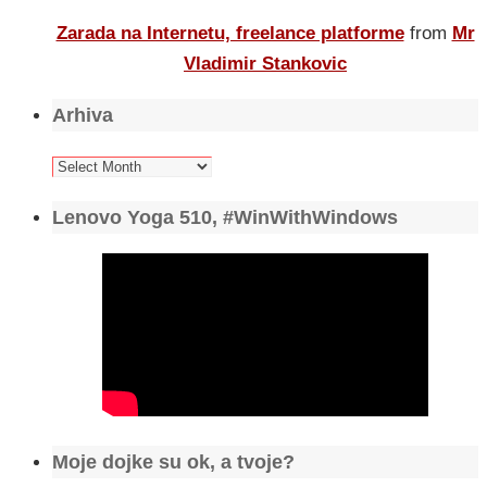
Zarada na Internetu, freelance platforme
from
Mr
Vladimir Stankovic
Arhiva
Arhiva
Lenovo Yoga 510, #WinWithWindows
Moje dojke su ok, a tvoje?