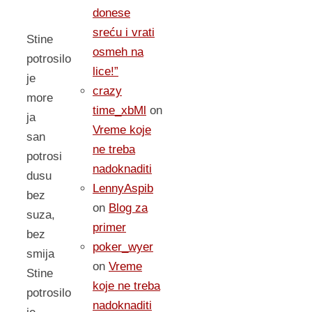
donese
sreću i vrati
Stine
osmeh na
potrosilo
lice!”
je
crazy
more
time_xbMl
on
ja
Vreme koje
san
ne treba
potrosi
nadoknaditi
dusu
LennyAspib
bez
on
Blog za
suza,
primer
bez
poker_wyer
smija
on
Vreme
Stine
koje ne treba
potrosilo
nadoknaditi