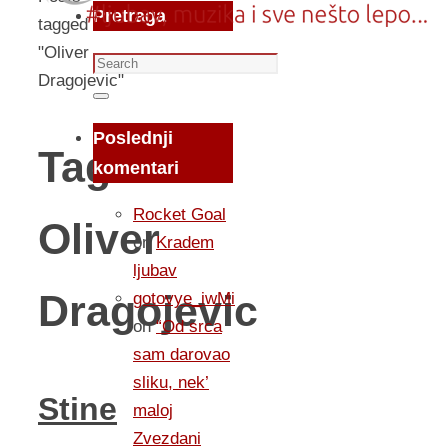
Pretraga
tagged
"Oliver
Search
Dragojevic"
for:
Search
Poslednji
Tag:
komentari
Rocket Goal
Oliver
on
Kradem
ljubav
Dragojevic
gotovye_iwMi
on
“Od srca
sam darovao
sliku, nek’
Stine
maloj
Zvezdani