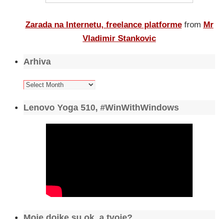
Zarada na Internetu, freelance platforme
from
Mr
Vladimir Stankovic
Arhiva
Arhiva
Lenovo Yoga 510, #WinWithWindows
Moje dojke su ok, a tvoje?