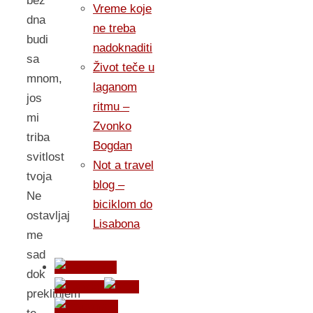
bez
Vreme koje
dna
ne treba
budi
nadoknaditi
sa
Život teče u
mnom,
laganom
jos
ritmu –
mi
Zvonko
triba
Bogdan
svitlost
Not a travel
tvoja
blog –
Ne
biciklom do
ostavljaj
Lisabona
me
sad
dok
preklinjem