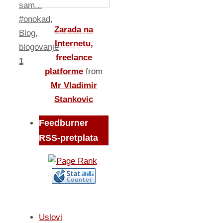
sam...
#onokad
,
Zarada na
Blog
,
Internetu,
blogovanje
freelance
1
platforme
from
Mr Vladimir
Stankovic
Feedburner
RSS-pretplata
Uslovi