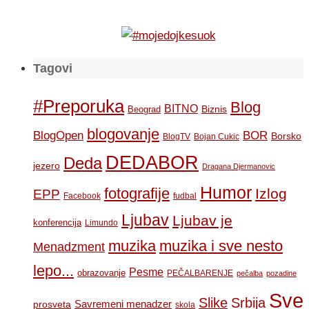
Tagovi
#Preporuka
Blog
BITNO
Biznis
Beograd
blogovanje
BOR
BlogOpen
Borsko
BlogTV
Bojan Cukic
DEDABOR
Deda
jezero
Dragana Djermanovic
Humor
fotografije
Izlog
EPP
Facebook
fudbal
Ljubav
Ljubav je
konferencija
Limundo
muzika
muzika i sve nesto
Menadzment
lepo...
Pesme
obrazovanje
PEČALBARENJE
pečalba
pozadine
Sve
Slike
Srbija
Savremeni menadzer
prosveta
skola