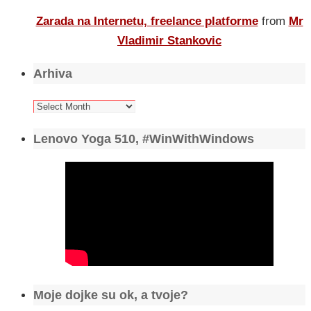
Zarada na Internetu, freelance platforme
from
Mr
Vladimir Stankovic
Arhiva
Arhiva
Lenovo Yoga 510, #WinWithWindows
Moje dojke su ok, a tvoje?