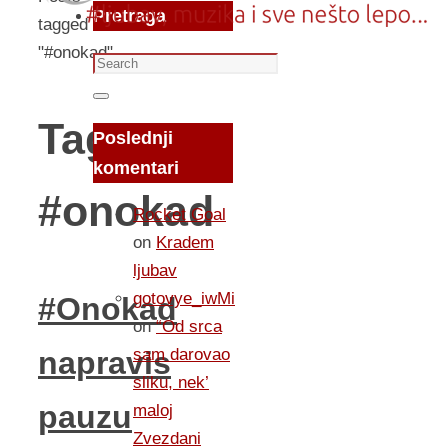
Pretraga
tagged
"#onokad"
Search
for:
Search
Tag:
Poslednji
komentari
#onokad
Rocket Goal
on
Kradem
ljubav
gotovye_iwMi
#Onokad
on
“Od srca
sam darovao
napravis
sliku, nek’
pauzu
maloj
Zvezdani