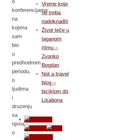
o
Vreme koje
konferencijama
ne treba
na
nadoknaditi
kojima
Život teče u
sam
laganom
bio
ritmu –
u
Zvonko
predhodnom
Bogdan
periodu,
Not a travel
o
blog –
ljudima
biciklom do
i
Lisabona
druzenju
sa
njima,
o