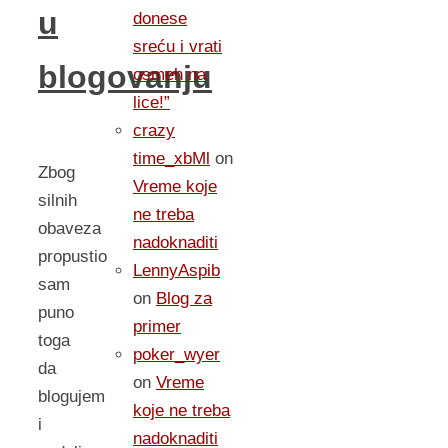
u
donese
sreću i vrati
blogovanju
osmeh na
lice!”
crazy
time_xbMl
on
Zbog
Vreme koje
silnih
ne treba
obaveza
nadoknaditi
propustio
LennyAspib
sam
on
Blog za
puno
primer
toga
poker_wyer
da
on
Vreme
blogujem
koje ne treba
i
nadoknaditi