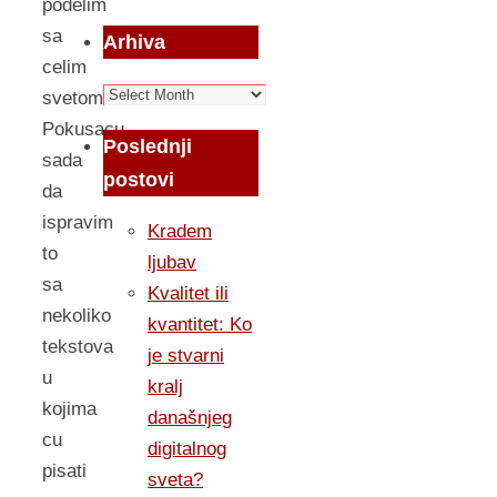
podelim
sa
Arhiva
celim
Arhiva
svetom.
Pokusacu
Poslednji
sada
postovi
da
ispravim
Kradem
to
ljubav
sa
Kvalitet ili
nekoliko
kvantitet: Ko
tekstova
je stvarni
u
kralj
kojima
današnjeg
cu
digitalnog
pisati
sveta?