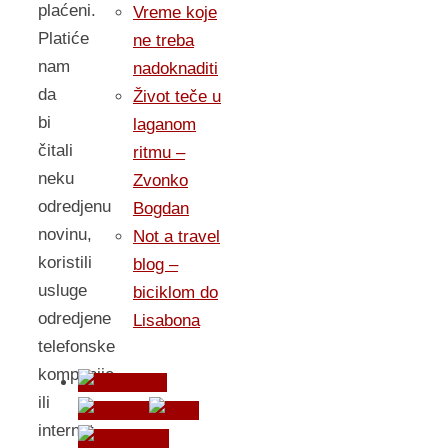
plaćeni.
Vreme koje
Platiće
ne treba
nam
nadoknaditi
da
Život teče u
bi
laganom
čitali
ritmu –
neku
Zvonko
odredjenu
Bogdan
novinu,
Not a travel
koristili
blog –
usluge
biciklom do
odredjene
Lisabona
telefonske
kompanije
ili
internet