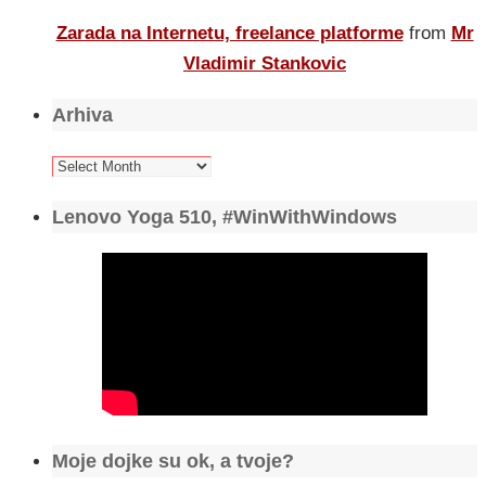
Zarada na Internetu, freelance platforme
from
Mr
Vladimir Stankovic
Arhiva
Arhiva
Lenovo Yoga 510, #WinWithWindows
Moje dojke su ok, a tvoje?