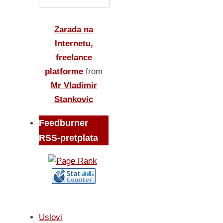
Zarada na
Internetu,
freelance
platforme
from
Mr Vladimir
Stankovic
Feedburner
RSS-pretplata
Uslovi