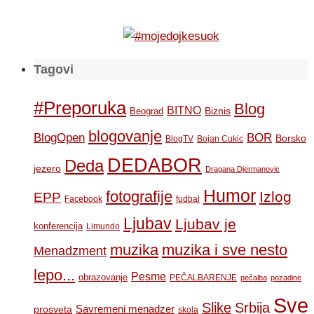
Tagovi
#Preporuka
Blog
BITNO
Biznis
Beograd
blogovanje
BOR
BlogOpen
Borsko
BlogTV
Bojan Cukic
DEDABOR
Deda
jezero
Dragana Djermanovic
Humor
fotografije
Izlog
EPP
Facebook
fudbal
Ljubav
Ljubav je
konferencija
Limundo
muzika
muzika i sve nesto
Menadzment
lepo...
Pesme
obrazovanje
PEČALBARENJE
pečalba
pozadine
Sve
Slike
Srbija
Savremeni menadzer
prosveta
skola