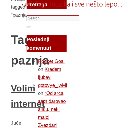
Pretraga
tagged
"paznja"
Search
for:
Search
Tag:
Poslednji
komentari
paznja
Rocket Goal
on
Kradem
ljubav
gotovye_iwMi
Volim
on
“Od srca
sam darovao
internet
sliku, nek’
maloj
Juče
Zvezdani