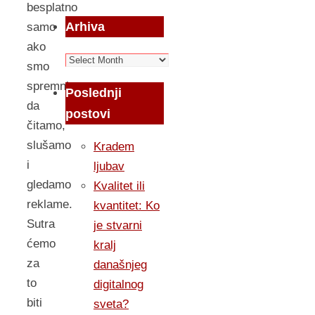
besplatno
Arhiva
samo
ako
Arhiva
smo
spremni
Poslednji
da
postovi
čitamo,
slušamo
Kradem
i
ljubav
gledamo
Kvalitet ili
reklame.
kvantitet: Ko
Sutra
je stvarni
ćemo
kralj
za
današnjeg
to
digitalnog
biti
sveta?