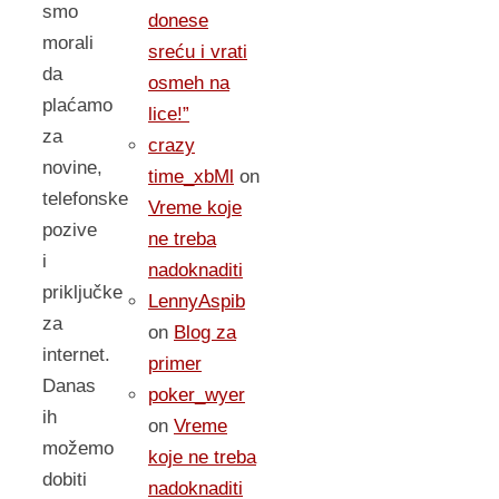
smo
donese
morali
sreću i vrati
da
osmeh na
plaćamo
lice!”
za
crazy
novine,
time_xbMl
on
telefonske
Vreme koje
pozive
ne treba
i
nadoknaditi
priključke
LennyAspib
za
on
Blog za
internet.
primer
Danas
poker_wyer
ih
on
Vreme
možemo
koje ne treba
dobiti
nadoknaditi