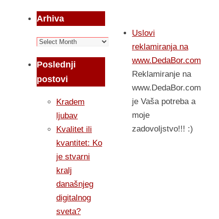
Arhiva
Uslovi
Arhiva
reklamiranja na
www.DedaBor.com
Poslednji
Reklamiranje na
postovi
www.DedaBor.com
je Vaša potreba a
Kradem
moje
ljubav
zadovoljstvo!!! :)
Kvalitet ili
kvantitet: Ko
je stvarni
kralj
današnjeg
digitalnog
sveta?