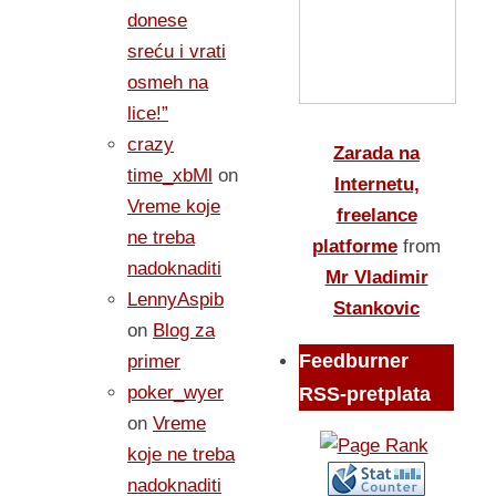
donese
sreću i vrati
osmeh na
lice!”
crazy
Zarada na
time_xbMl
on
Internetu,
Vreme koje
freelance
ne treba
platforme
from
nadoknaditi
Mr Vladimir
LennyAspib
Stankovic
on
Blog za
Feedburner
primer
poker_wyer
RSS-pretplata
on
Vreme
koje ne treba
nadoknaditi