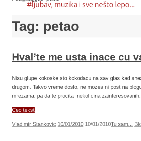
Tag:
petao
Hval’te me usta inace cu v
Nisu glupe kokoske sto kokodacu na sav glas kad snesu
drugom. Takvo vreme doslo, ne mozes ni post na blogu
mrezama, pa da te procita nekolicina zainteresovanih
Ceo tekst
Vladimir Stankovic
10/01/2010
10/01/2010
Tu sam...
Bl