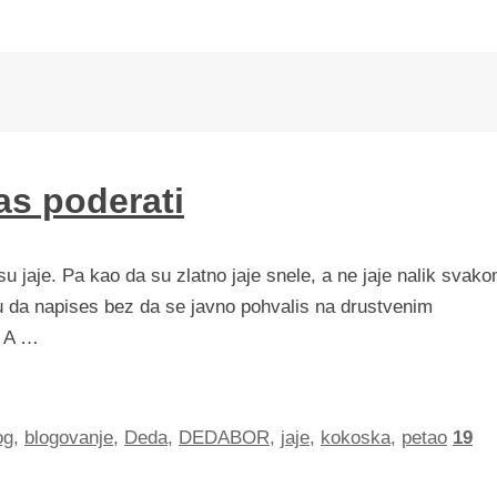
as poderati
 jaje. Pa kao da su zlatno jaje snele, a ne jaje nalik svak
 da napises bez da se javno pohvalis na drustvenim
. A …
og
,
blogovanje
,
Deda
,
DEDABOR
,
jaje
,
kokoska
,
petao
19