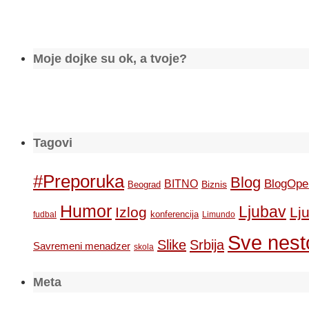
Moje dojke su ok, a tvoje?
Tagovi
#Preporuka
Blog
BlogOpe
BITNO
Biznis
Beograd
Humor
Ljubav
Izlog
Lj
konferencija
fudbal
Limundo
Sve nesto
Slike
Srbija
Savremeni menadzer
skola
Meta