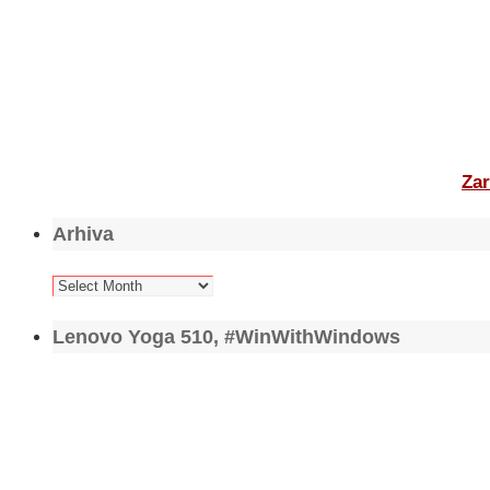
Zar
Arhiva
Arhiva
Lenovo Yoga 510, #WinWithWindows