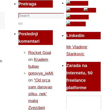
Pretraga
Search
for:
Search
Poslednji
Linkedin
komentari
Mr Vladimir
Rocket Goal
Stankovic
on
Kradem
om
Zarada na
ljubav
Internetu, 50
gotovye_iwMi
on
“Od srca
freelance
sam darovao
platforme
sliku, nek’
maloj
Zvezdani