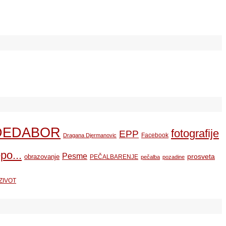
DEDABOR
fotografije
EPP
Facebook
Dragana Djermanovic
po...
Pesme
prosveta
obrazovanje
PEČALBARENJE
pečalba
pozadine
ZIVOT