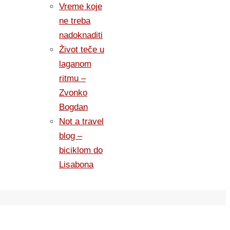
Vreme koje
ne treba
nadoknaditi
Život teče u
laganom
ritmu –
Zvonko
Bogdan
Not a travel
blog –
biciklom do
Lisabona