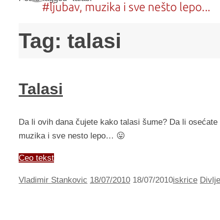
Tag:
talasi
Talasi
Da li ovih dana čujete kako talasi šume? Da li osećate 
muzika i sve nesto lepo… 😛
Ceo tekst
Vladimir Stankovic
18/07/2010
18/07/2010
iskrice
Divlj