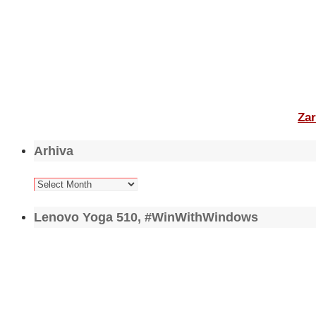
Zar
Arhiva
Arhiva
Lenovo Yoga 510, #WinWithWindows