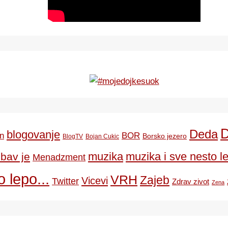
Deda
blogovanje
BOR
n
Borsko jezero
BlogTV
Bojan Cukic
ubav je
muzika
muzika i sve nesto le
Menadzment
 lepo...
VRH
Zajeb
Vicevi
Twitter
Zdrav zivot
Zena