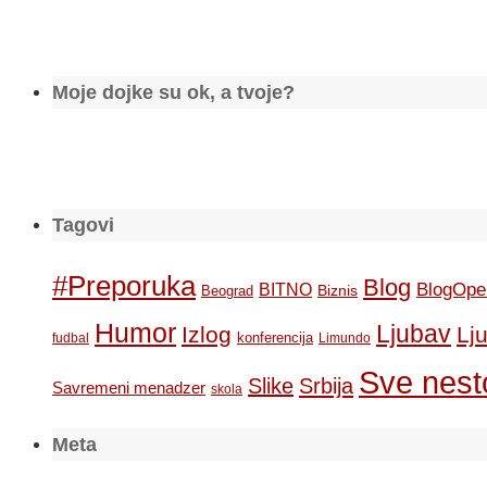
Moje dojke su ok, a tvoje?
Tagovi
#Preporuka
Blog
BlogOpe
BITNO
Biznis
Beograd
Humor
Ljubav
Izlog
Lj
konferencija
fudbal
Limundo
Sve nesto
Slike
Srbija
Savremeni menadzer
skola
Meta