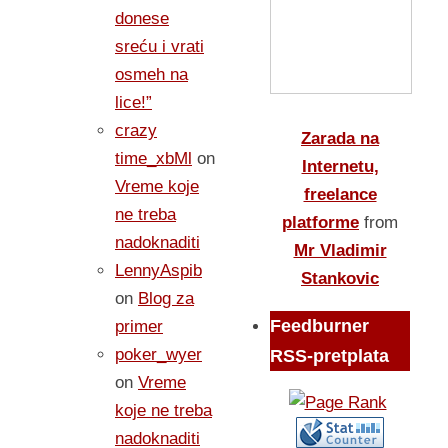
donese
sreću i vrati
osmeh na
lice!”
crazy
Zarada na
time_xbMl
on
Internetu,
Vreme koje
freelance
ne treba
platforme
from
nadoknaditi
Mr Vladimir
LennyAspib
Stankovic
on
Blog za
Feedburner
primer
poker_wyer
RSS-pretplata
on
Vreme
koje ne treba
nadoknaditi