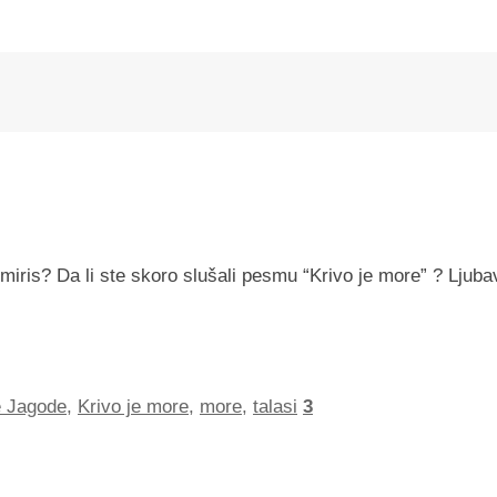
miris? Da li ste skoro slušali pesmu “Krivo je more” ? Ljuba
e Jagode
,
Krivo je more
,
more
,
talasi
3