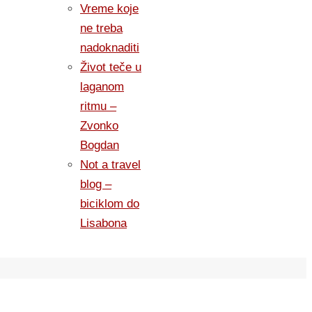
Vreme koje
ne treba
nadoknaditi
Život teče u
laganom
ritmu –
Zvonko
Bogdan
Not a travel
blog –
biciklom do
Lisabona