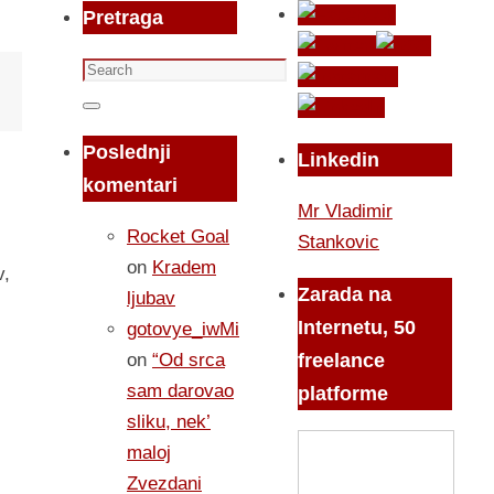
Pretraga
Search
for:
Search
Poslednji
Linkedin
komentari
Mr Vladimir
Rocket Goal
Stankovic
on
Kradem
v,
Zarada na
ljubav
Internetu, 50
gotovye_iwMi
on
“Od srca
freelance
sam darovao
platforme
sliku, nek’
maloj
Zvezdani