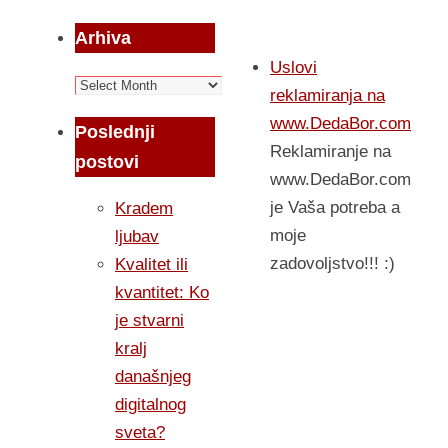
Arhiva
Uslovi
Arhiva
reklamiranja na
www.DedaBor.com
Poslednji
Reklamiranje na
postovi
www.DedaBor.com
je Vaša potreba a
Kradem
moje
ljubav
zadovoljstvo!!! :)
Kvalitet ili
kvantitet: Ko
je stvarni
kralj
današnjeg
digitalnog
sveta?