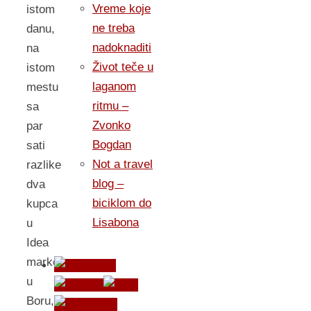
Vreme koje
istom
ne treba
danu,
nadoknaditi
na
Život teče u
istom
laganom
mestu
ritmu –
sa
Zvonko
par
Bogdan
sati
Not a travel
razlike
blog –
dva
biciklom do
kupca
Lisabona
u
Idea
marketu
u
Boru,