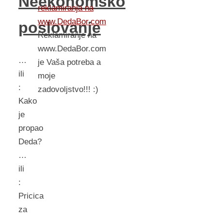
Neekonomsko
reklamiranja na
www.DedaBor.com
poslovanje
Reklamiranje na
www.DedaBor.com
…
je Vaša potreba a
ili
moje
:
zadovoljstvo!!! :)
Kako
je
propao
Deda?
…
ili
:
Pricica
za