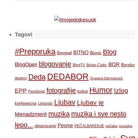
Tagovi
#Preporuka
Blog
BITNO
Biznis
Beograd
blogovanje
BOR
BlogOpen
Borsko
BlogTV
Bojan Cukic
DEDABOR
Deda
jezero
Dragana Djermanovic
Humor
fotografije
Izlog
EPP
Facebook
fudbal
Ljubav
Ljubav je
konferencija
Limundo
muzika
muzika i sve nesto
Menadzment
lepo...
Pesme
obrazovanje
PEČALBARENJE
pečalba
pozadine