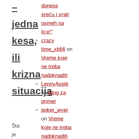
–
donese
sreću i vrati
jedna
osmeh na
lice!”
kesa,
crazy
time_xbMl
on
ili
Vreme koje
ne treba
krizna
nadoknaditi
LennyAspib
situacija
on
Blog za
primer
poker_wyer
on
Vreme
Šta
koje ne treba
je
nadoknaditi