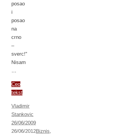
posao
i
posao
na
crno
–
sverc!”
Nisam
…
Ceo
tekst
Vladimir
Stankovic
26/06/2009
26/06/2012
Biznis
,