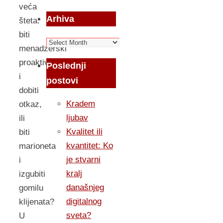
veća
Arhiva
šteta:
biti
Arhiva
menadzerski
proaktivan
Poslednji
i
postovi
dobiti
Kradem
otkaz,
ljubav
ili
Kvalitet ili
biti
kvantitet: Ko
marioneta
je stvarni
i
kralj
izgubiti
današnjeg
gomilu
digitalnog
klijenata?
sveta?
U