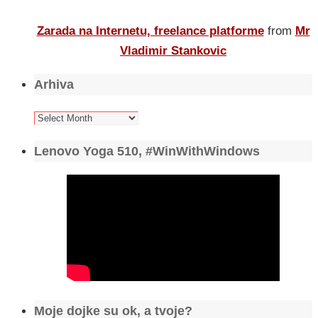
Zarada na Internetu, freelance platforme
from
Mr
Vladimir Stankovic
Arhiva
Arhiva
Lenovo Yoga 510, #WinWithWindows
Moje dojke su ok, a tvoje?