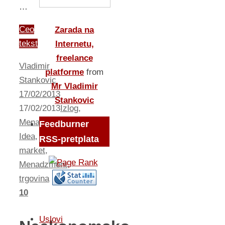
…
Ceo
Zarada na
tekst
Internetu,
freelance
Vladimir
platforme
from
Stankovic
Mr Vladimir
17/02/2013
Stankovic
17/02/2013
Izlog
,
Menadzment
Feedburner
Idea
,
RSS-pretplata
market
,
Menadzment
,
trgovina
10
Uslovi