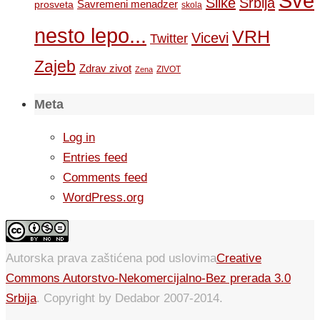
Sve
Slike
Srbija
Savremeni menadzer
prosveta
skola
nesto lepo...
VRH
Vicevi
Twitter
Zajeb
Zdrav zivot
ZIVOT
Zena
Meta
Log in
Entries feed
Comments feed
WordPress.org
Autorska prava zaštićena pod uslovima
Creative
Commons Autorstvo-Nekomercijalno-Bez prerada 3.0
Srbija
. Copyright by Dedabor 2007-2014.