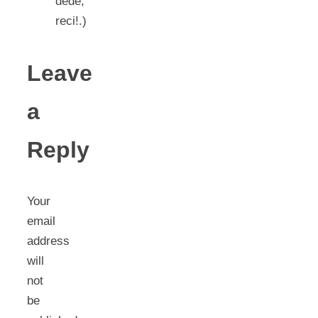
dede,
reci!.)
Leave
a
Reply
Your
email
address
will
not
be