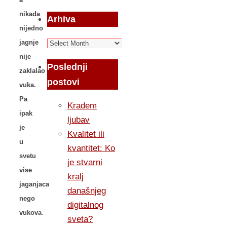
nikada
Arhiva
nijedno
Arhiva
jagnje
nije
Poslednji
zaklalao
postovi
vuka.
Pa
Kradem
ipak
ljubav
je
Kvalitet ili
u
kvantitet: Ko
svetu
je stvarni
vise
kralj
jaganjaca
današnjeg
nego
digitalnog
vukova
.
sveta?