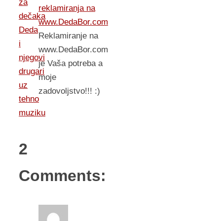
za
reklamiranja na
dečaka
www.DedaBor.com
Deda
Reklamiranje na
i
www.DedaBor.com
njegovi
je Vaša potreba a
drugari
moje
uz
zadovoljstvo!!! :)
tehno
muziku
2
Comments: