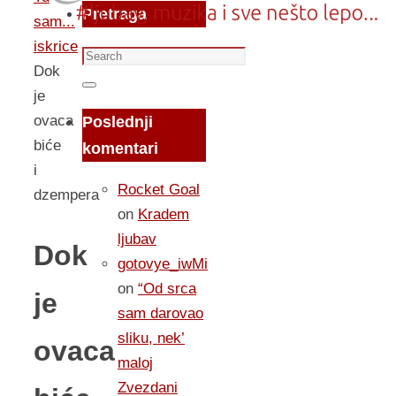
Pretraga
sam...
iskrice
Search
Dok
for:
Search
je
ovaca
Poslednji
biće
komentari
i
Rocket Goal
dzempera
on
Kradem
ljubav
Dok
gotovye_iwMi
on
“Od srca
je
sam darovao
sliku, nek’
ovaca
maloj
Zvezdani