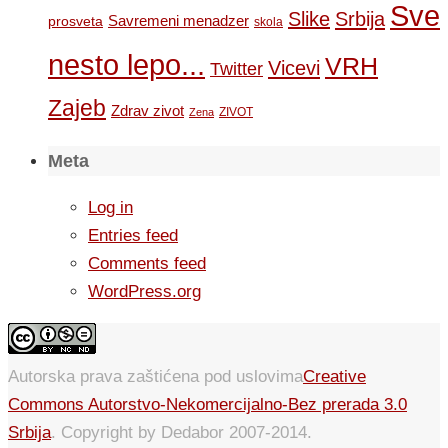
Sve
Slike
Srbija
Savremeni menadzer
prosveta
skola
nesto lepo...
VRH
Vicevi
Twitter
Zajeb
Zdrav zivot
ZIVOT
Zena
Meta
Log in
Entries feed
Comments feed
WordPress.org
Autorska prava zaštićena pod uslovima
Creative
Commons Autorstvo-Nekomercijalno-Bez prerada 3.0
Srbija
. Copyright by Dedabor 2007-2014.