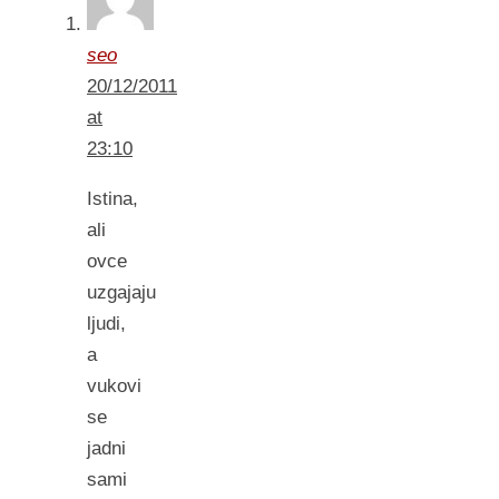
seo
20/12/2011
at
23:10
Istina,
ali
ovce
uzgajaju
ljudi,
a
vukovi
se
jadni
sami