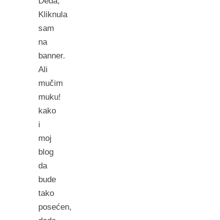
Deda,
Kliknula
sam
na
banner.
Ali
mučim
muku!
kako
i
moj
blog
da
bude
tako
posećen,