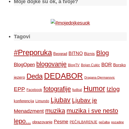
Moje dojke su ok, a tvoje?
Tagovi
#Preporuka
Blog
BITNO
Biznis
Beograd
blogovanje
BOR
BlogOpen
Borsko
BlogTV
Bojan Cukic
DEDABOR
Deda
jezero
Dragana Djermanovic
Humor
fotografije
Izlog
EPP
Facebook
fudbal
Ljubav
Ljubav je
konferencija
Limundo
muzika
muzika i sve nesto
Menadzment
lepo...
Pesme
obrazovanje
PEČALBARENJE
pečalba
pozadine