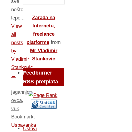
sve
nešto
Zarada na
lepo...
Internetu,
View
freelance
all
platforme
from
posts
Mr Vladimir
by
Stankovic
Vladimir
Stankovic
Feedburner
→
RSS-pretplata
jagannjci
,
ovca
,
vuk
.
Bookmark
.
Uspavanka
Uslovi