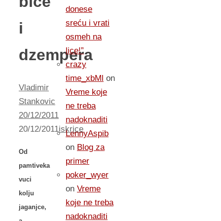
biće
donese
sreću i vrati
i
osmeh na
dzempera
lice!”
crazy
time_xbMl
on
Vladimir
Vreme koje
Stankovic
ne treba
20/12/2011
nadoknaditi
20/12/2011
iskrice
LennyAspib
on
Blog za
Od
primer
pamtiveka
poker_wyer
vuci
on
Vreme
kolju
koje ne treba
jaganjce,
nadoknaditi
a