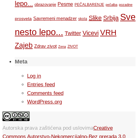
lepo...
Pesme
obrazovanje
PEČALBARENJE
pečalba
pozadine
Sve
Slike
Srbija
Savremeni menadzer
prosveta
skola
nesto lepo...
VRH
Vicevi
Twitter
Zajeb
Zdrav zivot
ZIVOT
Zena
Meta
Log in
Entries feed
Comments feed
WordPress.org
Autorska prava zaštićena pod uslovima
Creative
Commons Autorstvo-Nekomercijalno-Bez prerada 3.0