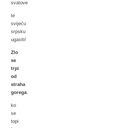
svatove
te
svijeću
srpsku
ugasiti!
Zlo
se
trpi
od
straha
gorega
.
ko
se
topi