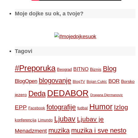
Moje dojke su ok, a tvoje?
Tagovi
#Preporuka
Blog
BITNO
Biznis
Beograd
blogovanje
BOR
BlogOpen
Borsko
BlogTV
Bojan Cukic
DEDABOR
Deda
jezero
Dragana Djermanovic
Humor
fotografije
Izlog
EPP
Facebook
fudbal
Ljubav
Ljubav je
konferencija
Limundo
muzika
muzika i sve nesto
Menadzment