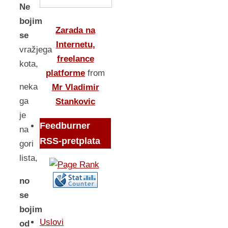
Ne
bojim
Zarada na
se
Internetu,
vražjega
freelance
kota,
platforme
from
neka
Mr Vladimir
ga
Stankovic
je
Feedburner
na
RSS-pretplata
gori
lista,
no
se
bojim
Uslovi
od