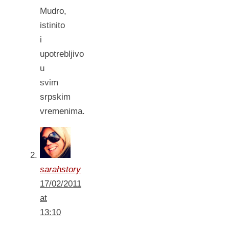
Mudro,
istinito
i
upotrebljivo
u
svim
srpskim
vremenima.
sarahstory
17/02/2011
at
13:10