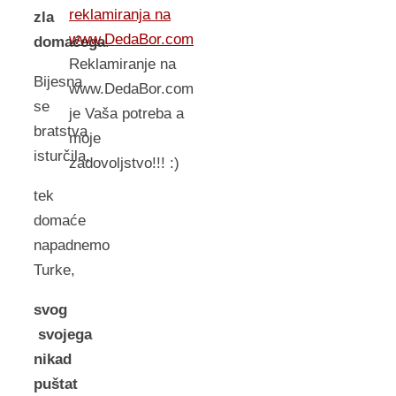
reklamiranja na
zla
www.DedaBor.com
domaćega
.
Reklamiranje na
Bijesna
www.DedaBor.com
se
je Vaša potreba a
bratstva
moje
isturčila,
zadovoljstvo!!! :)
tek
domaće
napadnemo
Turke,
svog
svojega
nikad
puštat