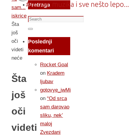
Pretraga
sam...
iskrice
Search
Šta
for:
Search
još
oči
Poslednji
videti
komentari
neće
Rocket Goal
on
Kradem
Šta
ljubav
gotovye_iwMi
još
on
“Od srca
sam darovao
oči
sliku, nek’
maloj
videti
Zvezdani