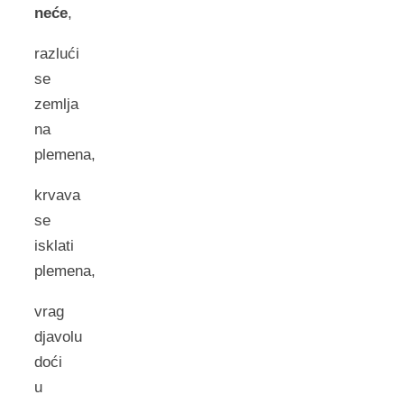
neće
,
razlući
se
zemlja
na
plemena,
krvava
se
isklati
plemena,
vrag
djavolu
doći
u