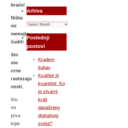
braćo
!
Arhiva
Ništa
Arhiva
mi
nemojte
Poslednji
čuditi
postovi
što
Kradem
me
ljubav
crne
Kvalitet ili
rastezaju
kvantitet: Ko
misli
,
je stvarni
kralj
što
današnjeg
mi
digitalnog
prsa
sveta?
kipe