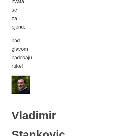
hvata
se
za
pjenu,
nad
glavom
nadodaju
ruke!
Vladimir
Stankovic