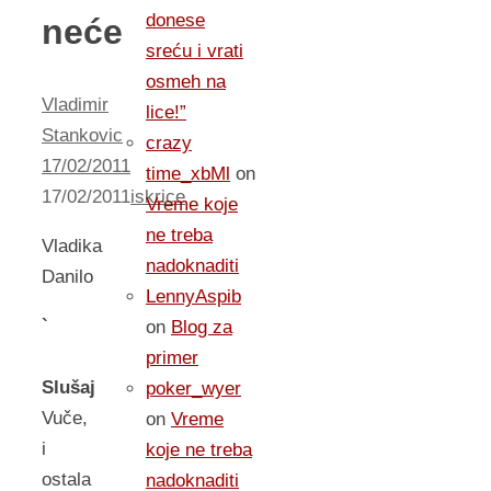
donese
neće
sreću i vrati
osmeh na
Vladimir
lice!”
Stankovic
crazy
17/02/2011
time_xbMl
on
17/02/2011
iskrice
Vreme koje
ne treba
Vladika
nadoknaditi
Danilo
LennyAspib
`
on
Blog za
primer
Slušaj
poker_wyer
Vuče,
on
Vreme
i
koje ne treba
ostala
nadoknaditi