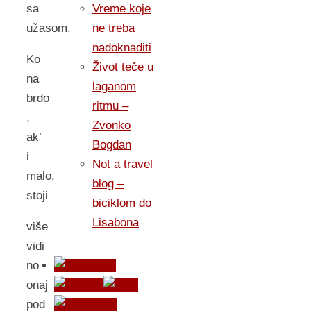
Vreme koje
sa
ne treba
užasom.
nadoknaditi
Ko
Život teče u
na
laganom
brdo
ritmu –
,
Zvonko
ak’
Bogdan
i
Not a travel
malo,
blog –
stoji
biciklom do
Lisabona
više
vidi
no
onaj
pod