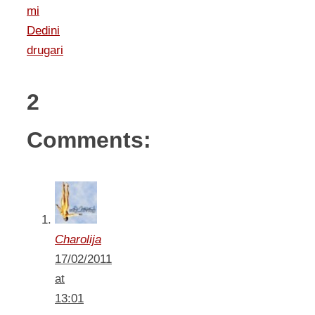
mi
Dedini
drugari
2
Comments:
Charolija
17/02/2011
at
13:01