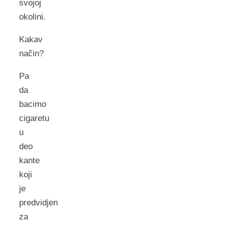
svojoj
okolini.
Kakav
način?
Pa
da
bacimo
cigaretu
u
deo
kante
koji
je
predvidjen
za