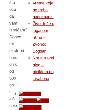
šta
Vreme koje
oću
ne treba
da
nadoknaditi
vam
Život teče u
ispričam?
laganom
Doneo
ritmu –
mi
Zvonko
eksterni
Bogdan
hard
Not a travel
disk
blog –
od
biciklom do
500
Lisabona
gb
i
još
neke