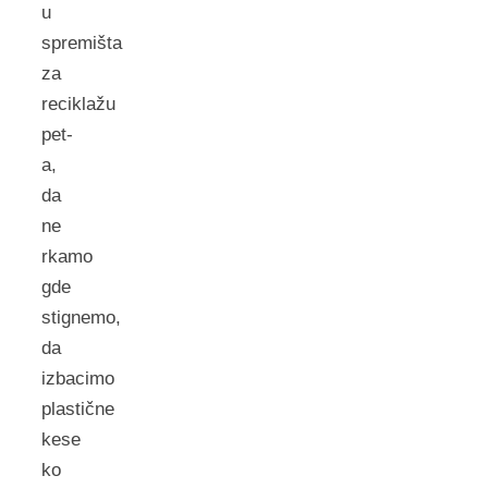
u
spremišta
za
reciklažu
pet-
a,
da
ne
rkamo
gde
stignemo,
da
izbacimo
plastične
kese
ko