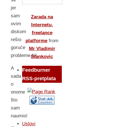
jer
sam
Zarada na
ovim
Internetu,
diskom
freelance
rešio
platforme
from
goruće
Mr Vladimir
probleme,lol.
Stankovic
A
Feedburner
sada
RSS-pretplata
o
onome
što
sam
naumio!
Uslovi