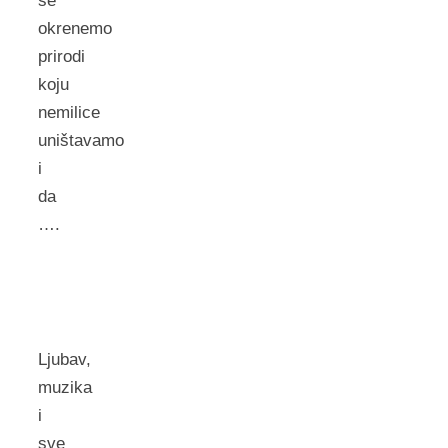
se
okrenemo
prirodi
koju
nemilice
uništavamo
i
da
….
Ljubav,
muzika
i
sve