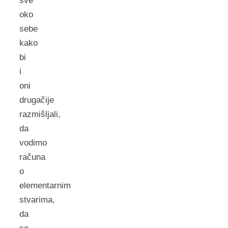
sve
oko
sebe
kako
bi
i
oni
drugačije
razmišljali,
da
vodimo
računa
o
elementarnim
stvarima,
da