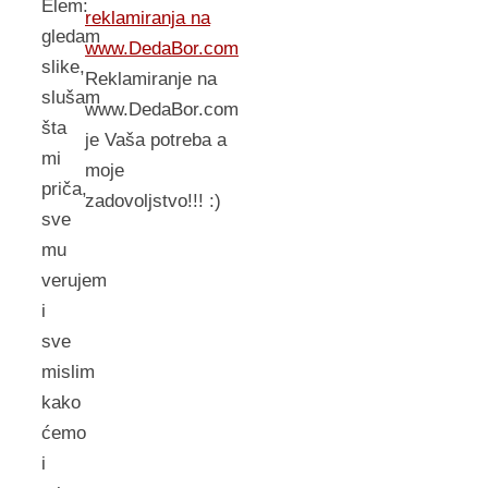
Elem:
reklamiranja na
gledam
www.DedaBor.com
slike,
Reklamiranje na
slušam
www.DedaBor.com
šta
je Vaša potreba a
mi
moje
priča,
zadovoljstvo!!! :)
sve
mu
verujem
i
sve
mislim
kako
ćemo
i