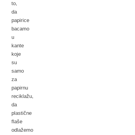
to,
da
papirice
bacamo
u
kante
koje
su
samo
za
papirnu
reciklažu,
da
plastične
flaše
odlažemo