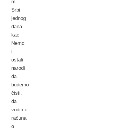
mi
Srbi
jednog
dana
kao
Nemci
i
ostali
narodi
da
budemo
čisti,
da
vodimo
računa
o