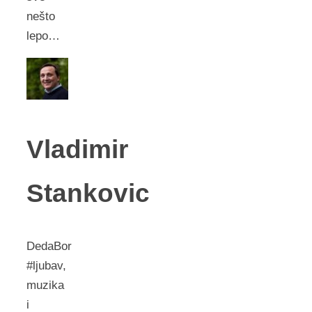
nešto
lepo…
Vladimir
Stankovic
DedaBor
#ljubav,
muzika
i