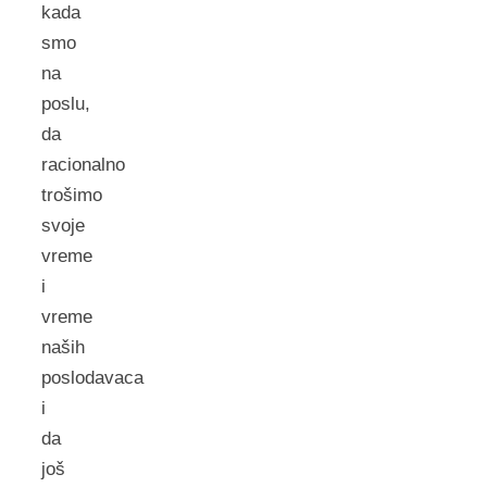
kada
smo
na
poslu,
da
racionalno
trošimo
svoje
vreme
i
vreme
naših
poslodavaca
i
da
još