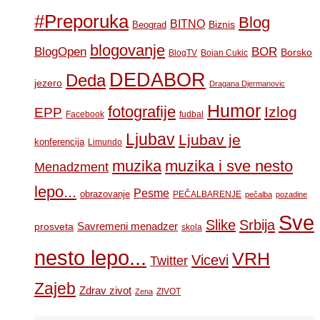
#Preporuka
Blog
BITNO
Biznis
Beograd
blogovanje
BOR
BlogOpen
Borsko
BlogTV
Bojan Cukic
DEDABOR
Deda
jezero
Dragana Djermanovic
Humor
fotografije
Izlog
EPP
Facebook
fudbal
Ljubav
Ljubav je
konferencija
Limundo
muzika
muzika i sve nesto
Menadzment
lepo...
Pesme
obrazovanje
PEČALBARENJE
pečalba
pozadine
Sve
Slike
Srbija
Savremeni menadzer
prosveta
skola
nesto lepo...
VRH
Vicevi
Twitter
Zajeb
Zdrav zivot
ZIVOT
Zena