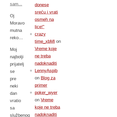
sam...
donese
sreću i vrati
Oj
osmeh na
Moravo
lice!”
mutna
crazy
reko…
time_xbMl
on
Vreme koje
Moj
ne treba
najbolji
nadoknaditi
prijatelj
LennyAspib
se
on
Blog za
pre
primer
neki
poker_wyer
dan
on
Vreme
vratio
koje ne treba
sa
nadoknaditi
službenog