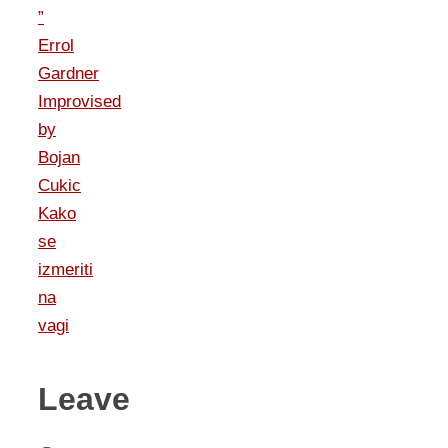
”
Errol
Gardner
Improvised
by
Bojan
Cukic
Kako
se
izmeriti
na
vagi
Leave