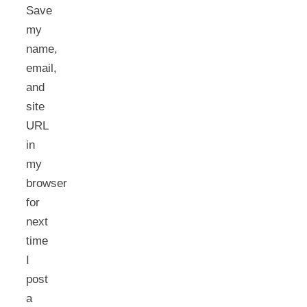
Save
my
name,
email,
and
site
URL
in
my
browser
for
next
time
I
post
a