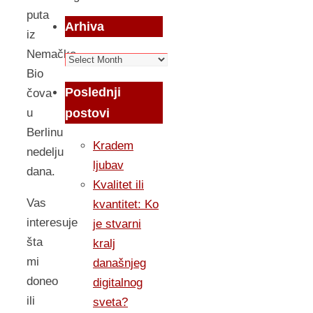
puta
Arhiva
iz
Nemačke.
Arhiva
Bio
Poslednji
čova
postovi
u
Berlinu
Kradem
nedelju
ljubav
dana.
Kvalitet ili
Vas
kvantitet: Ko
interesuje
je stvarni
šta
kralj
mi
današnjeg
doneo
digitalnog
ili
sveta?