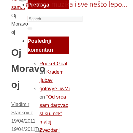
Pretraga
sam...
Oj
Search
Moravo
for:
Search
oj
Poslednji
komentari
Oj
Rocket Goal
Moravo
on
Kradem
ljubav
oj
gotovye_iwMi
on
“Od srca
Vladimir
sam darovao
Stankovic
sliku, nek’
19/04/2011
maloj
19/04/2011
Tu
Zvezdani