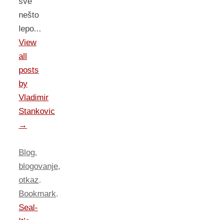
sve
nešto
lepo...
View
all
posts
by
Vladimir
Stankovic
→
Blog
,
blogovanje
,
otkaz
.
Bookmark
.
Seal-