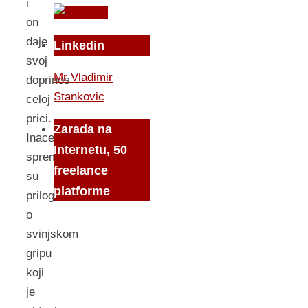
i
on
daje
Linkedin
svoj
Mr Vladimir
doprinos
Stankovic
celoj
prici.
Zarada na
Inace,
Internetu, 50
spremali
freelance
su
platforme
priloge
o
svinjskom
gripu
koji
je