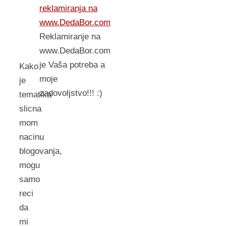
reklamiranja na
www.DedaBor.com
Reklamiranje na
www.DedaBor.com
je Vaša potreba a
Kako
moje
je
zadovoljstvo!!! :)
tematika
slicna
mom
nacinu
blogovanja,
mogu
samo
reci
da
mi