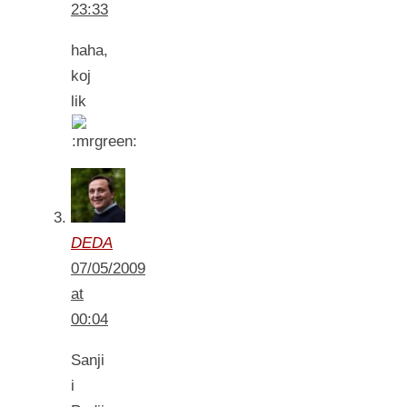
23:33
haha,
koj
lik
DEDA
07/05/2009
at
00:04
Sanji
i