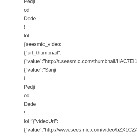
Pedji
od
Dede
!
lol
{seesmic_video:
{“url_thumbnail”:
{“value”:”http://t.seesmic.com/thumbnail/IIAC7EI1s
{“value”:”Sanji
i
Pedji
od
Dede
!
lol “}”videoUri”:
{“value”:”http://www.seesmic.com/video/bZX1CZA