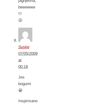
jagnjetina,
beeeeeee
!!!
😛
Suske
07/05/2009
at
00:18
Jes
bogumi
😀
Inspirisano