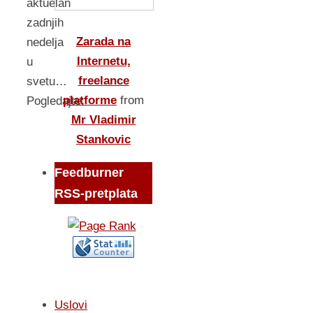
aktuelan
zadnjih
Zarada na
nedelja
Internetu,
u
freelance
svetu…
platforme
from
Pogledajte:
Mr Vladimir
Stankovic
Feedburner
RSS-pretplata
Uslovi