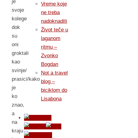
je
Vreme koje
svoje
ne treba
kolege
nadoknaditi
dok
Život teče u
su
laganom
oni
ritmu –
groktali
Zvonko
kao
Bogdan
svinje/
Not a travel
prasici/kako
blog –
je
biciklom do
ko
Lisabona
znao,
a
na
kraju