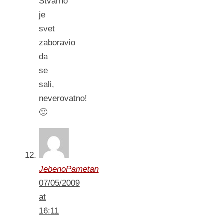
Stvarno
je
svet
zaboravio
da
se
sali,
neverovatno!
🙂
JebenoPametan
07/05/2009
at
16:11