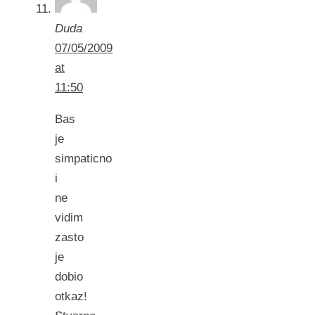
Duda
07/05/2009
at
11:50
Bas
je
simpaticno
i
ne
vidim
zasto
je
dobio
otkaz!