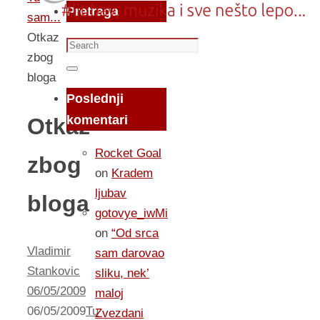
Pretraga
sam...
Otkaz
Search
zbog
for:
Search
bloga
Poslednji
komentari
Otkaz
Rocket Goal
zbog
on
Kradem
ljubav
bloga
gotovye_iwMi
on
“Od srca
Vladimir
sam darovao
Stankovic
sliku, nek’
06/05/2009
maloj
06/05/2009
Tu
Zvezdani