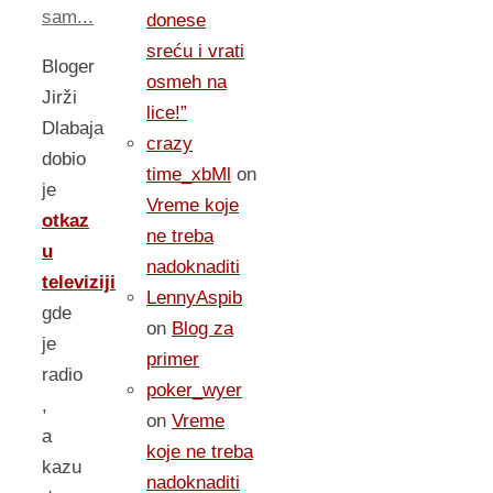
sam...
donese
sreću i vrati
Bloger
osmeh na
Jirži
lice!”
Dlabaja
crazy
dobio
time_xbMl
on
je
Vreme koje
otkaz
ne treba
u
nadoknaditi
televiziji
LennyAspib
gde
on
Blog za
je
primer
radio
poker_wyer
,
on
Vreme
a
koje ne treba
kazu
nadoknaditi