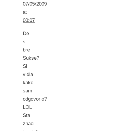
07/05/2009
at
00:07
De
si
bre
Sukse?
Si
vidla
kako
sam
odgovorio?
LOL
Sta
znaci