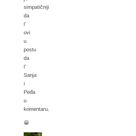
simpatičniji
da
l’
ovi
u
postu
da
l’
Sanja
i
Peđa
u
komentaru.
😀