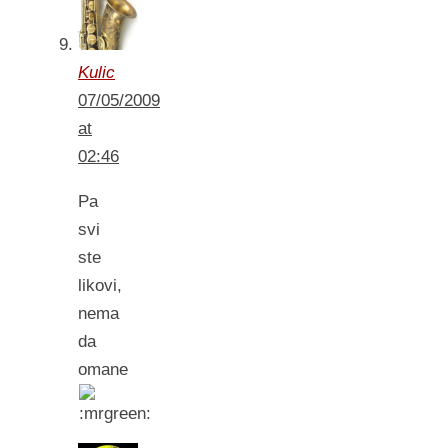
Kulic
07/05/2009
at
02:46
Pa
svi
ste
likovi,
nema
da
omane