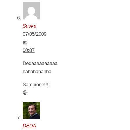
Suske
07/05/2009
at
00:07
Dedaaaaaaaaaa
hahahahahha
Šampione!!!!
😀
DEDA