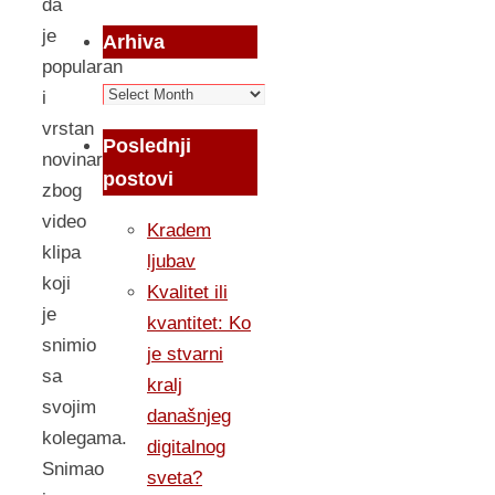
da
je
Arhiva
popularan
Arhiva
i
vrstan
Poslednji
novinar,
postovi
zbog
video
Kradem
klipa
ljubav
koji
Kvalitet ili
je
kvantitet: Ko
snimio
je stvarni
sa
kralj
svojim
današnjeg
kolegama.
digitalnog
Snimao
sveta?