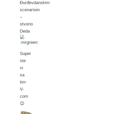
Đurđevdanskim
scenariom
–
stvorio
Deda
Super
ste
vi
sa
tim
V-
com
😉