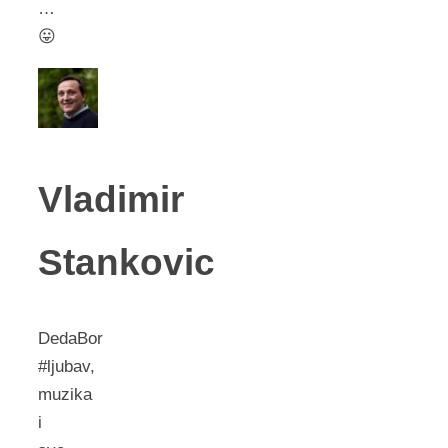
…
😛
Vladimir
Stankovic
DedaBor
#ljubav,
muzika
i