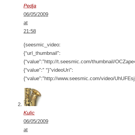
Pedja
06/05/2009
at
21:58
{seesmic_video:
{“url_thumbnail”:
{“value”:”http://t.seesmic.com/thumbnail/OCZape4b
{“value”:” “}”videoUri”:
{“value”:”http://www.seesmic.com/video/UhUFEsj
Kulic
06/05/2009
at