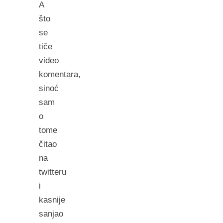
A
što
se
tiče
video
komentara,
sinoć
sam
o
tome
čitao
na
twitteru
i
kasnije
sanjao