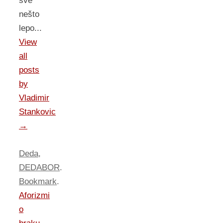
sve
nešto
lepo...
View
all
posts
by
Vladimir
Stankovic
→
Deda
,
DEDABOR
.
Bookmark
.
Aforizmi
o