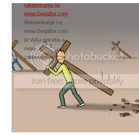
reklamiranja na
www.DedaBor.com
Reklamiranje na
www.DedaBor.com
je Vaša potreba a
moje
zadovoljstvo!!! :)