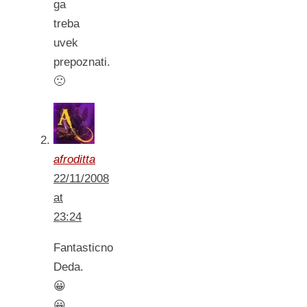
ga
treba
uvek
prepoznati.
🙁
afroditta
22/11/2008
at
23:24
Fantasticno
Deda.
😀
😀