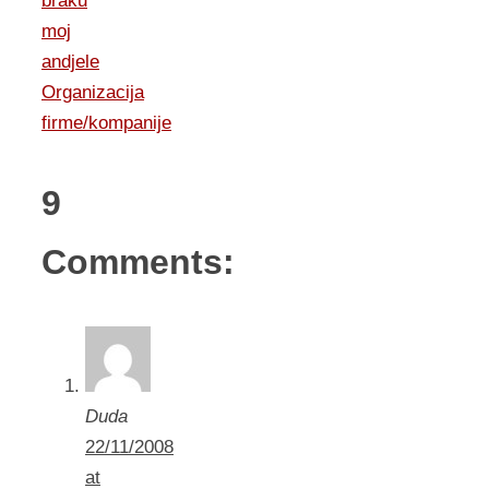
braku
moj
andjele
Organizacija
firme/kompanije
9
Comments:
Duda
22/11/2008
at