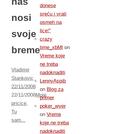
nas
donese
sreću i vrati
nosi
osmeh na
lice!”
svoje
crazy
breme
time_xbMl
on
Vreme koje
ne treba
Vladimir
nadoknaditi
Stankovic
LennyAspib
22/11/2008
on
Blog za
22/11/2008
Moje
primer
pricice
,
poker_wyer
Tu
on
Vreme
sam...
koje ne treba
nadoknaditi
…