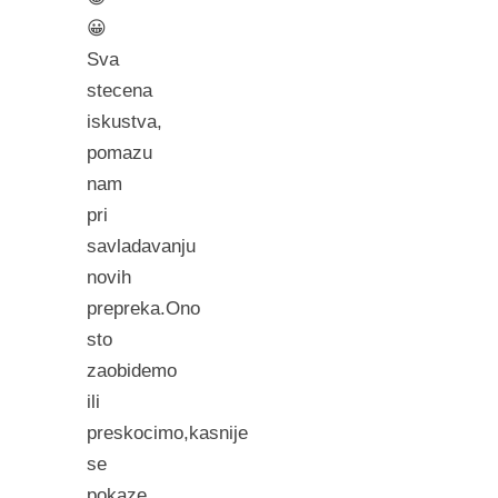
😀
Sva
stecena
iskustva,
pomazu
nam
pri
savladavanju
novih
prepreka.Ono
sto
zaobidemo
ili
preskocimo,kasnije
se
pokaze