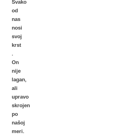
Svako
od
nas
nosi
svoj
krst
.
On
nije
lagan,
ali
upravo
skrojen
po
našoj
meri.