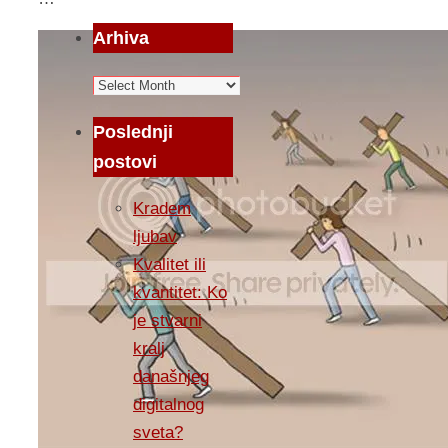
Arhiva
Arhiva
Poslednji
postovi
Kradem
ljubav
Kvalitet ili
kvantitet: Ko
je stvarni
kralj
današnjeg
digitalnog
sveta?