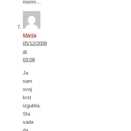
nosim…
Marija
05/12/2008
at
03:08
Ja
sam
svoj
krst
izgubila.
Sta
sada
da