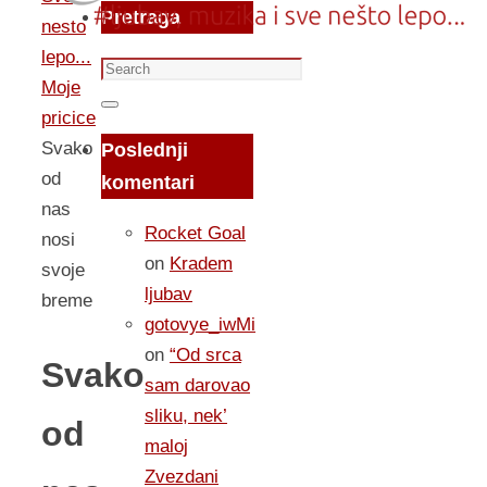
Pretraga
nesto
lepo...
Search
Moje
for:
Search
pricice
Svako
Poslednji
od
komentari
nas
Rocket Goal
nosi
on
Kradem
svoje
ljubav
breme
gotovye_iwMi
on
“Od srca
Svako
sam darovao
sliku, nek’
od
maloj
Zvezdani