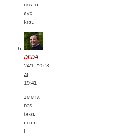
nosim
svoj
krst.
DEDA
24/11/2008
at
19:41
zelena,
bas
tako.
cutim
i