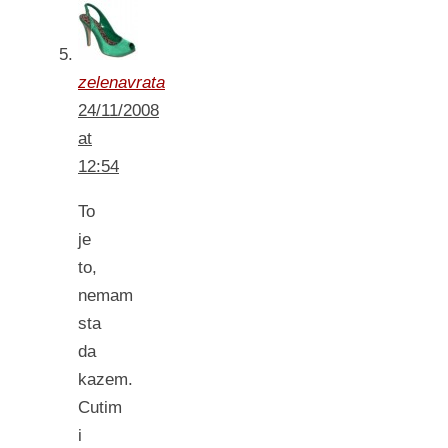
zelenavrata
24/11/2008
at
12:54
To
je
to,
nemam
sta
da
kazem.
Cutim
i