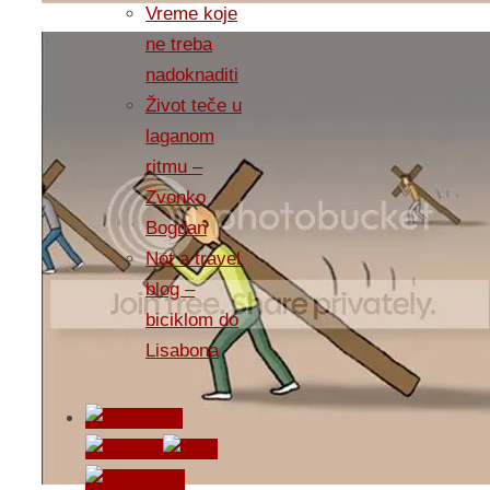
Vreme koje
ne treba
nadoknaditi
Život teče u
laganom
ritmu –
Zvonko
Bogdan
Not a travel
blog –
biciklom do
Lisabona