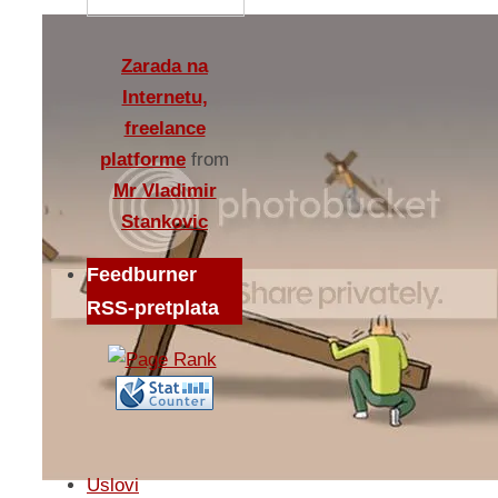
Zarada na
Internetu,
freelance
platforme
from
Mr Vladimir
Stankovic
Feedburner
RSS-pretplata
Uslovi