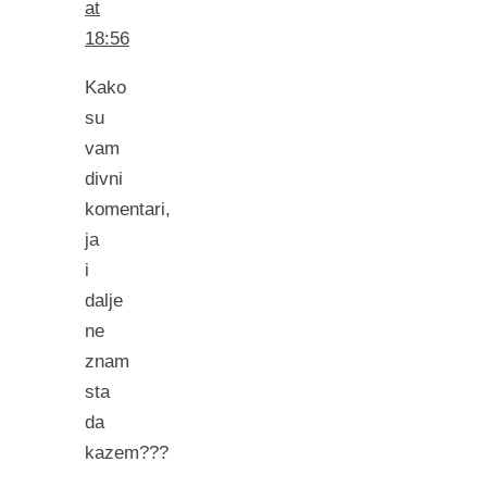
at
18:56
Kako
su
vam
divni
komentari,
ja
i
dalje
ne
znam
sta
da
kazem???