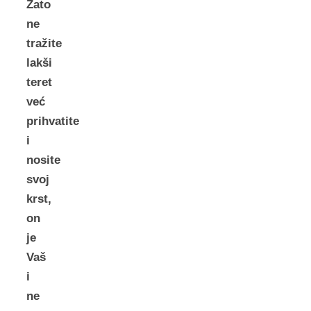
Zato
ne
tražite
lakši
teret
već
prihvatite
i
nosite
svoj
krst,
on
je
Vaš
i
ne