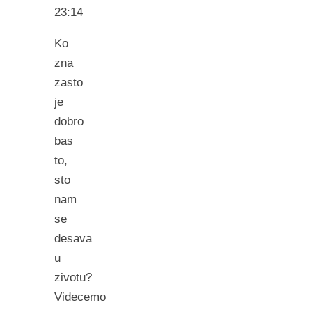
23:14
Ko
zna
zasto
je
dobro
bas
to,
sto
nam
se
desava
u
zivotu?
Videcemo