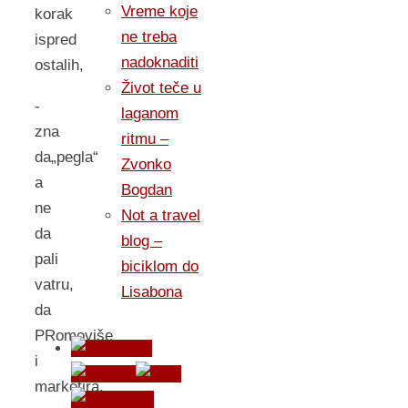
Vreme koje
korak
ne treba
ispred
nadoknaditi
ostalih,
Život teče u
-
laganom
zna
ritmu –
da„pegla“
Zvonko
a
Bogdan
ne
Not a travel
da
blog –
pali
biciklom do
vatru,
Lisabona
da
PRomoviše
i
marketira,