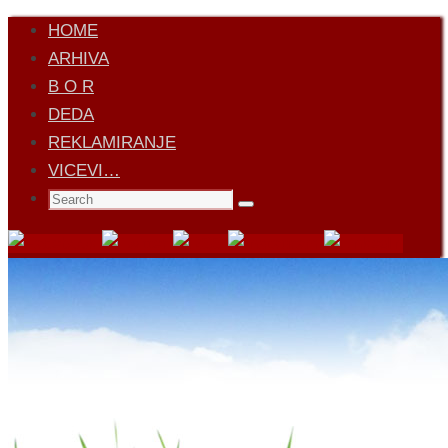
Skip
HOME
to
ARHIVA
content
B O R
DEDA
REKLAMIRANJE
VICEVI…
Search
Search
for: