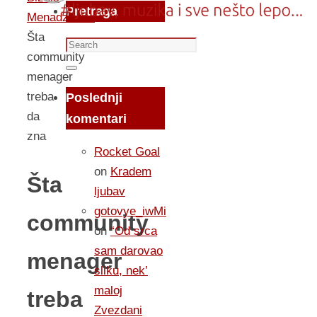
Pretraga
Menadzment
Šta
Search
community
for:
Search
menager
treba
Poslednji
da
komentari
zna
Rocket Goal
on
Kradem
Šta
ljubav
gotovye_iwMi
community
on
“Od srca
sam darovao
menager
sliku, nek’
maloj
treba
Zvezdani