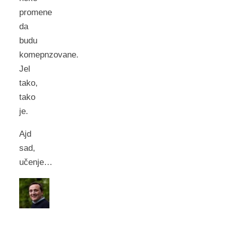
promene
da
budu
komepnzovane.
Jel
tako,
tako
je.
Ajd
sad,
učenje…