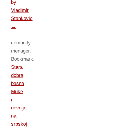
by
Vladimir
Stankovic
→
comunity
menager
.
Bookmark
.
Stara
dobra
basna
Muke
i
nevolje
na
srpskoj