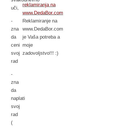
reklamiranja na
uči,
www.DedaBor.com
Reklamiranje na
-
www.DedaBor.com
zna
je Vaša potreba a
da
moje
ceni
zadovoljstvo!!! :)
svoj
rad
-
zna
da
naplati
svoj
rad
(