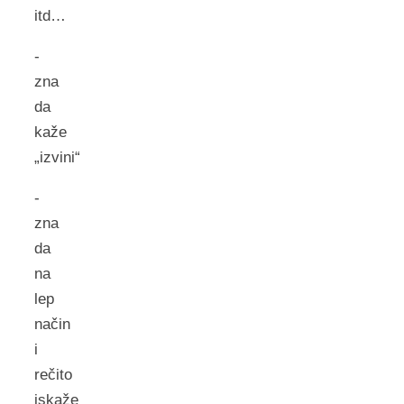
itd…
-
zna
da
kaže
„izvini“
-
zna
da
na
lep
način
i
rečito
iskaže