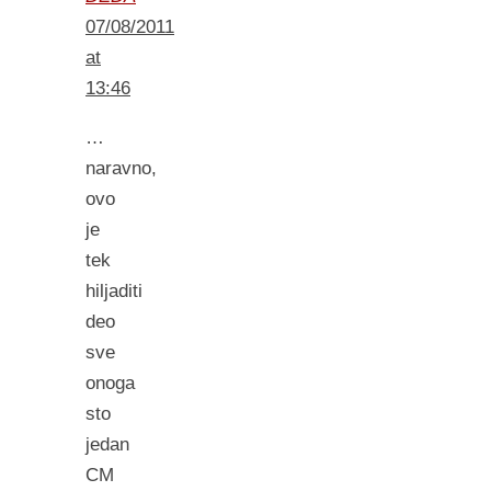
07/08/2011
at
13:46
…
naravno,
ovo
je
tek
hiljaditi
deo
sve
onoga
sto
jedan
CM