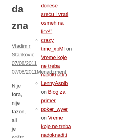
donese
da
sreću i vrati
zna
osmeh na
lice!”
crazy
Vladimir
time_xbMl
on
Stankovic
Vreme koje
07/08/2011
ne treba
07/08/2011
Menadzment
nadoknaditi
LennyAspib
Nije
on
Blog za
fora,
primer
nije
poker_wyer
fazon,
on
Vreme
ali
koje ne treba
je
nadoknaditi
nešto