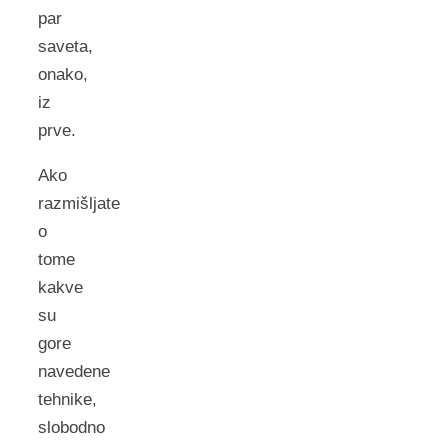
par
saveta,
onako,
iz
prve.
Ako
razmišljate
o
tome
kakve
su
gore
navedene
tehnike,
slobodno