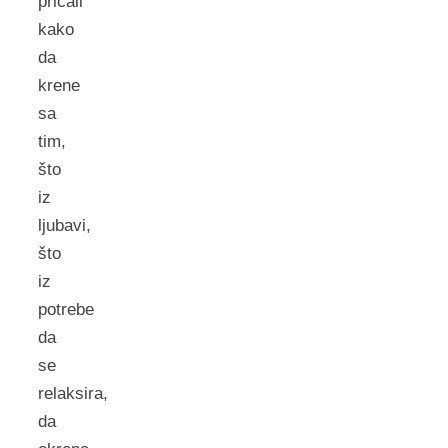
pričali
kako
da
krene
sa
tim,
što
iz
ljubavi,
što
iz
potrebe
da
se
relaksira,
da