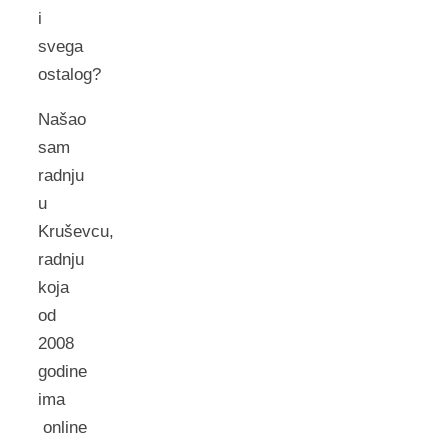
i
svega
ostalog?
Našao
sam
radnju
u
Kruševcu,
radnju
koja
od
2008
godine
ima
online