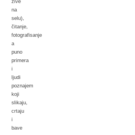
žive
na
selu),
čitanje,
fotografisanje
a
puno
primera
i
ljudi
poznajem
koji
slikaju,
crtaju
i
bave