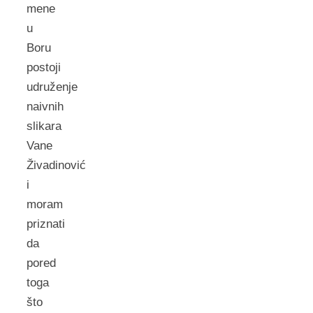
mene
u
Boru
postoji
udruženje
naivnih
slikara
Vane
Živadinović
i
moram
priznati
da
pored
toga
što