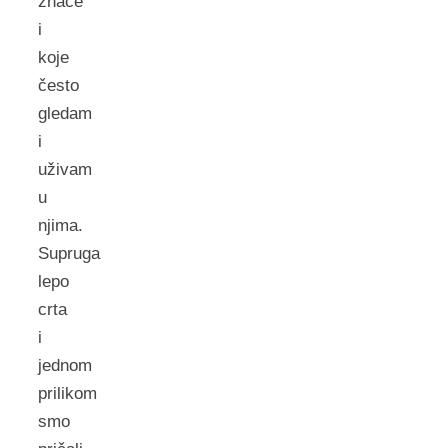
znače
i
koje
često
gledam
i
uživam
u
njima.
Supruga
lepo
crta
i
jednom
prilikom
smo