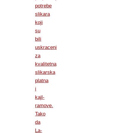
potrebe
slikara
koji
su
bili
uskraceni
za
kvalitetna
slikarska
platna
i
kajl-
ramove.
Tako
da
La-