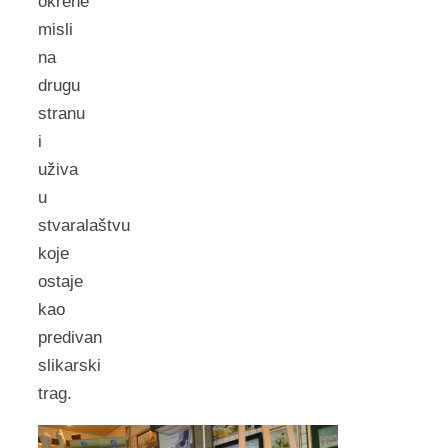
okrene
misli
na
drugu
stranu
i
uživa
u
stvaralaštvu
koje
ostaje
kao
predivan
slikarski
trag.