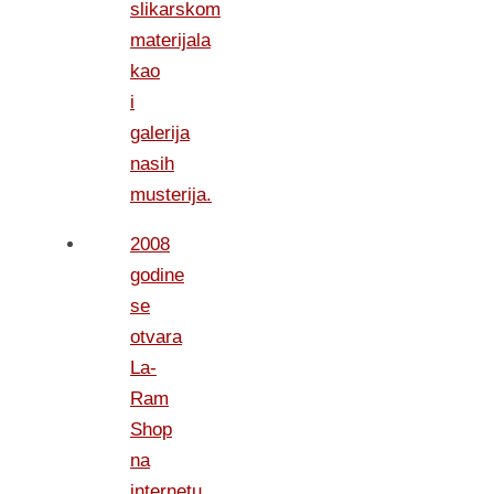
slikarskom
materijala
kao
i
galerija
nasih
musterija.
2008
godine
se
otvara
La-
Ram
Shop
na
internetu