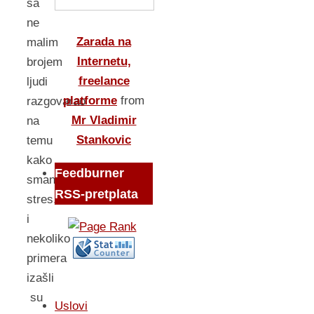
sa
ne
Zarada na
malim
Internetu,
brojem
freelance
ljudi
platforme
from
razgovarao
Mr Vladimir
na
Stankovic
temu
kako
Feedburner
smanjiti
RSS-pretplata
stres,
i
nekoliko
primera
izašli
su
Uslovi