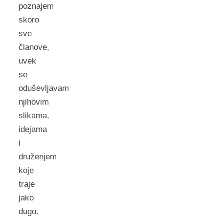
poznajem
skoro
sve
članove,
uvek
se
oduševljavam
njihovim
slikama,
idejama
i
druženjem
koje
traje
jako
dugo.