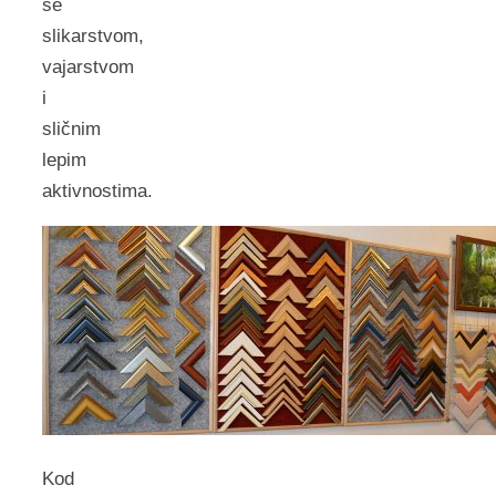
se
slikarstvom,
vajarstvom
i
sličnim
lepim
aktivnostima.
Kod