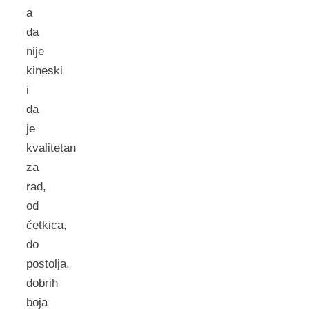
a
da
nije
kineski
i
da
je
kvalitetan
za
rad,
od
četkica,
do
postolja,
dobrih
boja