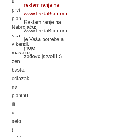
u
reklamiranja na
prvi
www.DedaBor.com
plan.
Reklamiranje na
Nabrojaću:
www.DedaBor.com
spa
je Vaša potreba a
vikendi,
moje
masaže,
zadovoljstvo!!! :)
zen
bašte,
odlazak
na
planinu
ili
u
selo
(