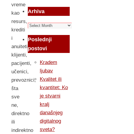
vreme
Arhiva
kao
resurs,
Arhiva
krediti
i
Poslednji
anuiteti,
postovi
klijenti,
Kradem
pacijenti,
ljubav
učenici,
Kvalitet ili
prevoznici,
kvantitet: Ko
šta
je stvarni
sve
kralj
ne,
današnjeg
direktno
digitalnog
ili
sveta?
indirektno