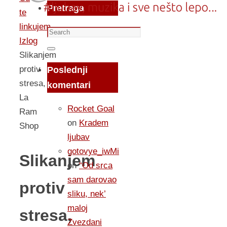
Pretraga
te
linkujem...
Search
Izlog
for:
Search
Slikanjem
protiv
Poslednji
stresa,
komentari
La
Rocket Goal
Ram
on
Kradem
Shop
ljubav
gotovye_iwMi
Slikanjem
on
“Od srca
sam darovao
protiv
sliku, nek’
maloj
stresa,
Zvezdani