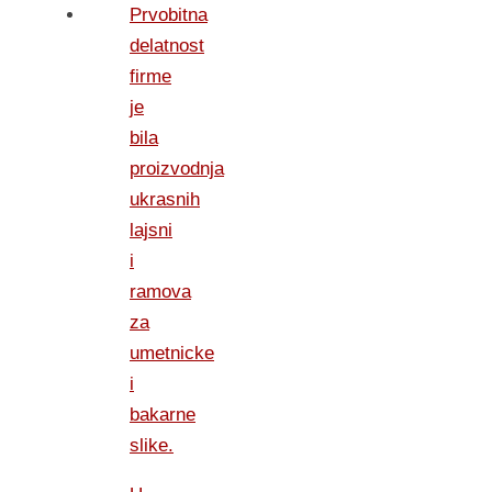
Prvobitna
delatnost
firme
je
bila
proizvodnja
ukrasnih
lajsni
i
ramova
za
umetnicke
i
bakarne
slike.