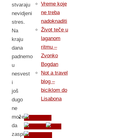
Vreme koje
stvaraju
ne treba
nevidjeni
nadoknaditi
stres.
Život teče u
Na
laganom
kraju
ritmu –
dana
Zvonko
padnemo
Bogdan
u
Not a travel
nesvest
blog –
i
biciklom do
još
Lisabona
dugo
ne
možemo
da
zaspimo