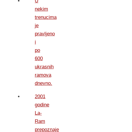
U
nekim
trenucima
je
pravljeno
i
po
600
ukrasnih
ramova
dnevno.
2001
godine
La-
Ram
prepoznaje