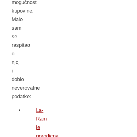
mogučnost
kupovine.
Malo
sam
se
raspitao
o
njoj
i
dobio
neverovatne
podatke:
La-
Ram
je
porodicna