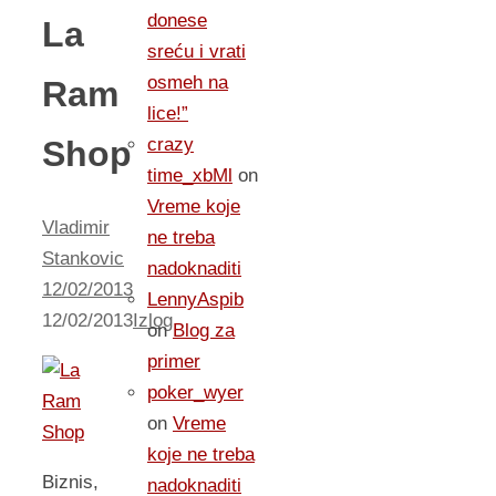
donese
La
sreću i vrati
osmeh na
Ram
lice!”
Shop
crazy
time_xbMl
on
Vreme koje
Vladimir
ne treba
Stankovic
nadoknaditi
12/02/2013
LennyAspib
12/02/2013
Izlog
on
Blog za
primer
poker_wyer
on
Vreme
koje ne treba
Biznis,
nadoknaditi