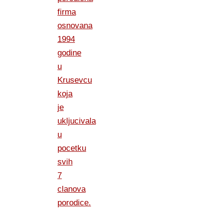
firma
osnovana
1994
godine
u
Krusevcu
koja
je
ukljucivala
u
pocetku
svih
7
clanova
porodice.