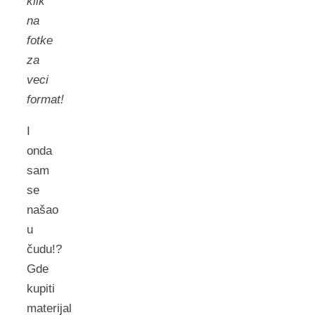
klik
na
fotke
za
veci
format!
I
onda
sam
se
našao
u
čudu!?
Gde
kupiti
materijal