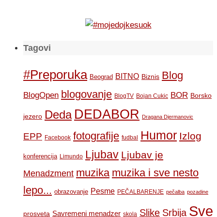
Tagovi
#Preporuka
Blog
BITNO
Biznis
Beograd
blogovanje
BOR
BlogOpen
Borsko
BlogTV
Bojan Cukic
DEDABOR
Deda
jezero
Dragana Djermanovic
Humor
fotografije
Izlog
EPP
Facebook
fudbal
Ljubav
Ljubav je
konferencija
Limundo
muzika
muzika i sve nesto
Menadzment
lepo...
Pesme
obrazovanje
PEČALBARENJE
pečalba
pozadine
Sve
Slike
Srbija
Savremeni menadzer
prosveta
skola