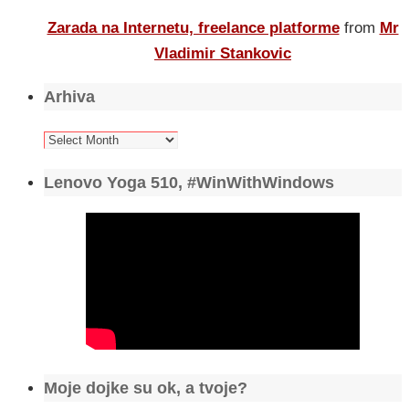
Zarada na Internetu, freelance platforme
from
Mr
Vladimir Stankovic
Arhiva
Arhiva
Lenovo Yoga 510, #WinWithWindows
Moje dojke su ok, a tvoje?