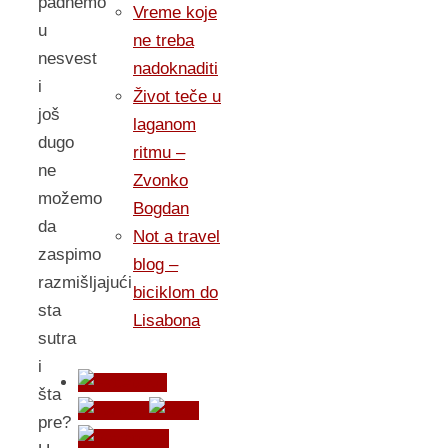
padnemo
Vreme koje
u
ne treba
nesvest
nadoknaditi
i
Život teče u
još
laganom
dugo
ritmu –
ne
Zvonko
možemo
Bogdan
da
Not a travel
zaspimo
blog –
razmišljajući
biciklom do
sta
Lisabona
sutra
i
šta
pre?