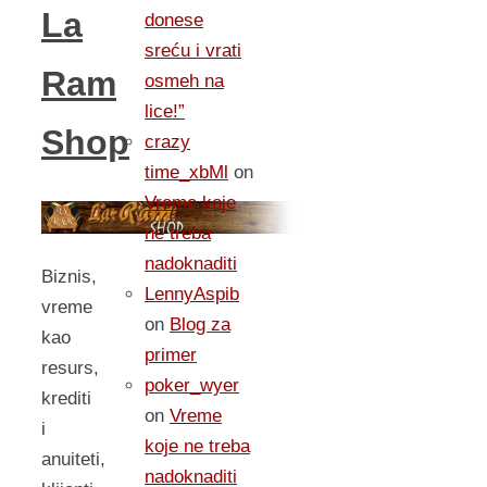
La
donese
sreću i vrati
Ram
osmeh na
lice!”
Shop
crazy
time_xbMl
on
Vreme koje
ne treba
nadoknaditi
Biznis,
LennyAspib
vreme
on
Blog za
kao
primer
resurs,
poker_wyer
krediti
on
Vreme
i
koje ne treba
anuiteti,
nadoknaditi