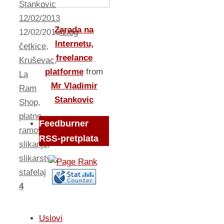
Stankovic
12/02/2013
Zarada na
12/02/2013
Izlog
Internetu,
četkice
,
freelance
Kruševac
,
platforme
from
La
Mr Vladimir
Ram
Stankovic
Shop
,
platno
,
Feedburner
ramovi
,
RSS-pretplata
slikanje
,
slikarstvo
,
stafelaj
4
Uslovi