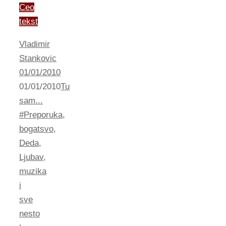
Ceo
tekst
Vladimir
Stankovic
01/01/2010
01/01/2010
Tu
sam...
#Preporuka
,
bogatsvo
,
Deda
,
Ljubav
,
muzika
i
sve
nesto