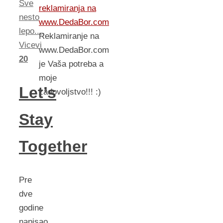
Sve
reklamiranja na
nesto
www.DedaBor.com
lepo...
,
Reklamiranje na
Vicevi
www.DedaBor.com
20
je Vaša potreba a
moje
Let’s
zadovoljstvo!!! :)
Stay
Together
Pre
dve
godine
napisao