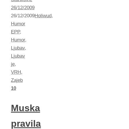
26/12/2009
26/12/2009
Holiwud
,
Humor
EPP
,
Humor
,
Ljubav
,
Ljubav
je
,
VRH
,
Zajeb
10
Muska
pravila