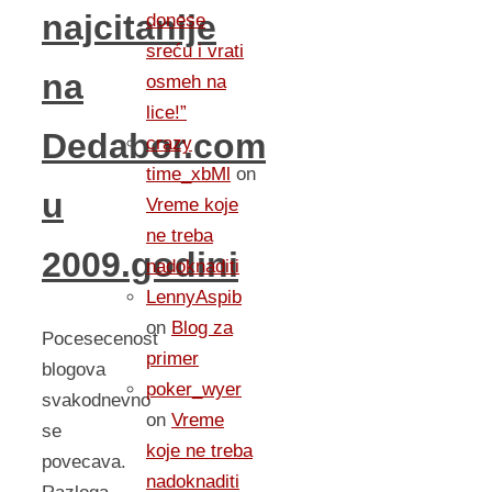
najcitanije
donese
sreću i vrati
na
osmeh na
lice!”
Dedabor.com
crazy
time_xbMl
on
u
Vreme koje
ne treba
2009.godini
nadoknaditi
LennyAspib
on
Blog za
Pocesecenost
primer
blogova
poker_wyer
svakodnevno
on
Vreme
se
koje ne treba
povecava.
nadoknaditi