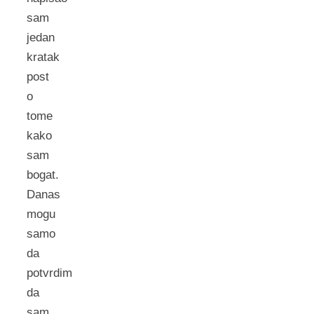
sam
jedan
kratak
post
o
tome
kako
sam
bogat.
Danas
mogu
samo
da
potvrdim
da
sam