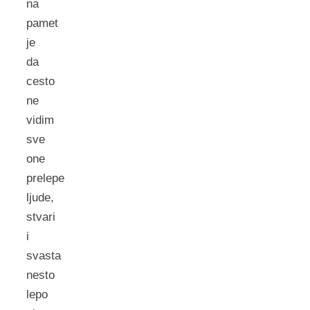
na
pamet
je
da
cesto
ne
vidim
sve
one
prelepe
ljude,
stvari
i
svasta
nesto
lepo