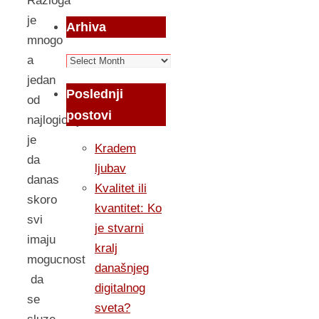
Razloga
je
Arhiva
mnogo
Arhiva
a
jedan
Poslednji
od
postovi
najlogicnijih
je
Kradem
da
ljubav
danas
Kvalitet ili
skoro
kvantitet: Ko
svi
je stvarni
imaju
kralj
mogucnost
današnjeg
da
digitalnog
se
sveta?