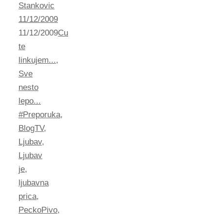
Stankovic
11/12/2009
11/12/2009
Cu
te
linkujem...
,
Sve
nesto
lepo...
#Preporuka
,
BlogTV
,
Ljubav
,
Ljubav
je
,
ljubavna
prica
,
PeckoPivo
,