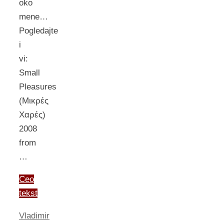
oko
mene…
Pogledajte
i
vi:
Small
Pleasures
(Μικρές
Χαρές)
2008
from
…
Ceo
tekst
Vladimir