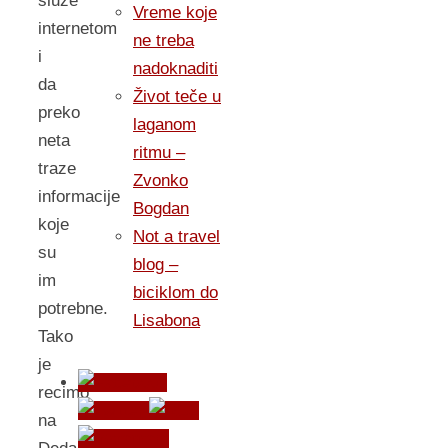
sluze
Vreme koje
internetom
ne treba
i
nadoknaditi
da
Život teče u
preko
laganom
neta
ritmu –
traze
Zvonko
informacije
Bogdan
koje
Not a travel
su
blog –
im
biciklom do
potrebne.
Lisabona
Tako
je
recimo
na