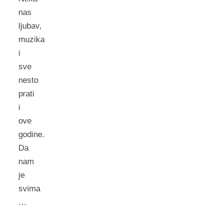
nas
ljubav,
muzika
i
sve
nesto
prati
i
ove
godine.
Da
nam
je
svima
…