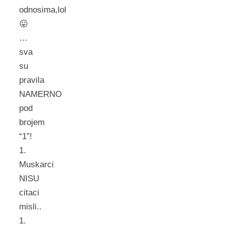
odnosima,lol
😛
…
sva
su
pravila
NAMERNO
pod
brojem
“1”!
1.
Muskarci
NISU
citaci
misli..
1.