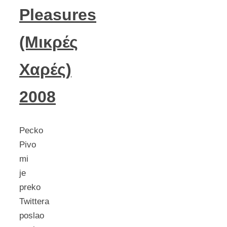
Pleasures
(Μικρές
Χαρές)
2008
Pecko
Pivo
mi
je
preko
Twittera
poslao