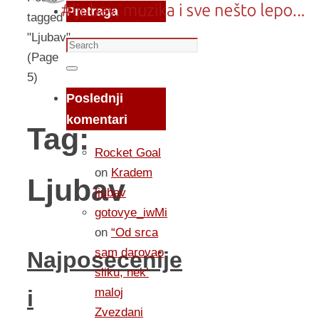
Pretraga
tagged
"Ljubav"
Search
(Page
for:
Search
5)
Poslednji
komentari
Tag:
Rocket Goal
on
Kradem
Ljubav
ljubav
gotovye_iwMi
on
“Od srca
sam darovao
Najposecenije
sliku, nek’
maloj
i
Zvezdani