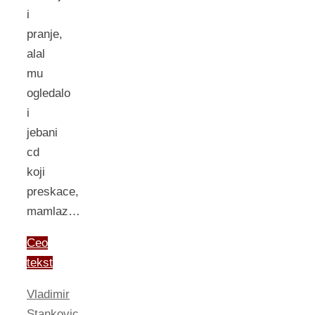
i
pranje,
alal
mu
ogledalo
i
jebani
cd
koji
preskace,
mamlaz…
Ceo
tekst
Vladimir
Stankovic