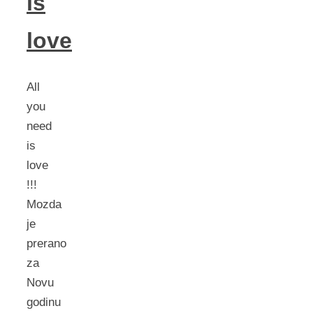
is
love
All
you
need
is
love
!!!
Mozda
je
prerano
za
Novu
godinu