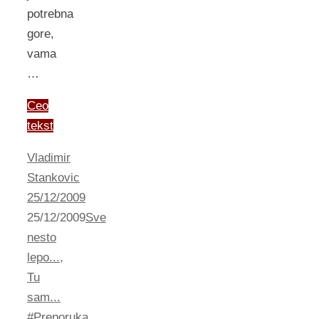
potrebna
gore,
vama
…
Ceo
tekst
Vladimir
Stankovic
25/12/2009
25/12/2009
Sve
nesto
lepo...
,
Tu
sam...
#Preporuka
,