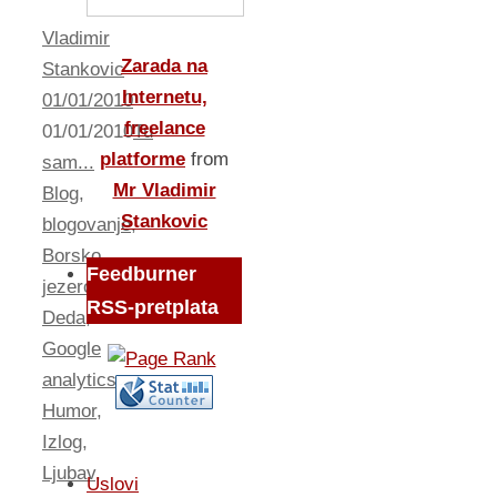
Vladimir
Zarada na
Stankovic
Internetu,
01/01/2010
freelance
01/01/2010
Tu
platforme
from
sam...
Mr Vladimir
Blog
,
Stankovic
blogovanje
,
Borsko
Feedburner
jezero
,
RSS-pretplata
Deda
,
Google
analytics
,
Humor
,
Izlog
,
Ljubav
,
Uslovi