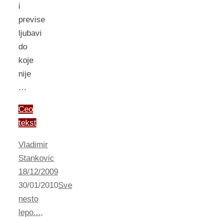
i
previse
ljubavi
do
koje
nije
…
Ceo
tekst
Vladimir
Stankovic
18/12/2009
30/01/2010
Sve
nesto
lepo...
,