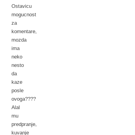
Ostavicu
mogucnost
za
komentare,
mozda
ima
neko
nesto
da
kaze
posle
ovoga????
Alal
mu
predpranje,
kuvanje