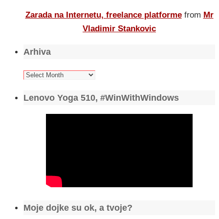
Zarada na Internetu, freelance platforme
from
Mr
Vladimir Stankovic
Arhiva
Arhiva
Lenovo Yoga 510, #WinWithWindows
Moje dojke su ok, a tvoje?