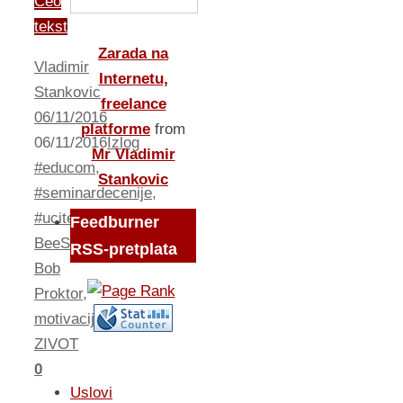
Ceo
tekst
Zarada na
Vladimir
Internetu,
Stankovic
freelance
06/11/2016
platforme
from
06/11/2016
Izlog
Mr Vladimir
#educom
,
Stankovic
#seminardecenije
,
#uciteodnajboljih
,
Feedburner
BeeShaper
,
RSS-pretplata
Bob
Proktor
,
motivacija
,
ZIVOT
0
Uslovi