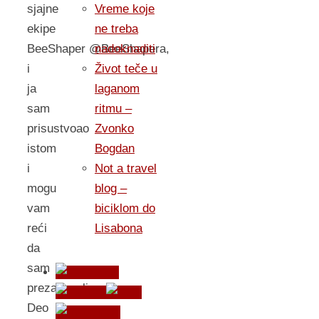
sjajne
Vreme koje
ekipe
ne treba
BeeShaper @BeeShapera,
nadoknaditi
i
Život teče u
ja
laganom
sam
ritmu –
prisustvoao
Zvonko
istom
Bogdan
i
Not a travel
mogu
blog –
vam
biciklom do
reći
Lisabona
da
sam
prezadovoljan.
Deo