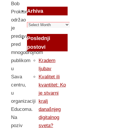
Bob
Arhiva
Proktor
održao
Arhiva
je
predavanje
Poslednji
pred
postovi
mnogobrojnom
publikom
Kradem
u
ljubav
Sava
Kvalitet ili
centru,
kvantitet: Ko
u
je stvarni
organizaciji
kralj
Educoma.
današnjeg
Na
digitalnog
poziv
sveta?