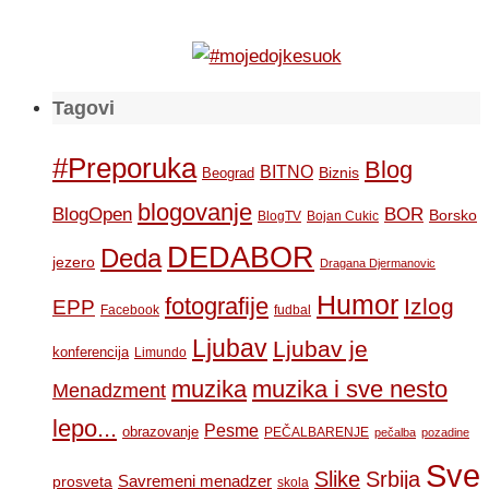
Tagovi
#Preporuka
Blog
BITNO
Biznis
Beograd
blogovanje
BOR
BlogOpen
Borsko
BlogTV
Bojan Cukic
DEDABOR
Deda
jezero
Dragana Djermanovic
Humor
fotografije
Izlog
EPP
Facebook
fudbal
Ljubav
Ljubav je
konferencija
Limundo
muzika
muzika i sve nesto
Menadzment
lepo...
Pesme
obrazovanje
PEČALBARENJE
pečalba
pozadine
Sve
Slike
Srbija
Savremeni menadzer
prosveta
skola