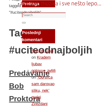
Pretraga
tagged
"#uciteodnajboljih"
Search
for:
Search
Tag:
Poslednji
komentari
#uciteodnajboljih
Rocket Goal
on
Kradem
ljubav
gotovye_iwMi
Predavanje
on
“Od srca
sam darovao
Bob
sliku, nek’
Proktora
maloj
Zvezdani