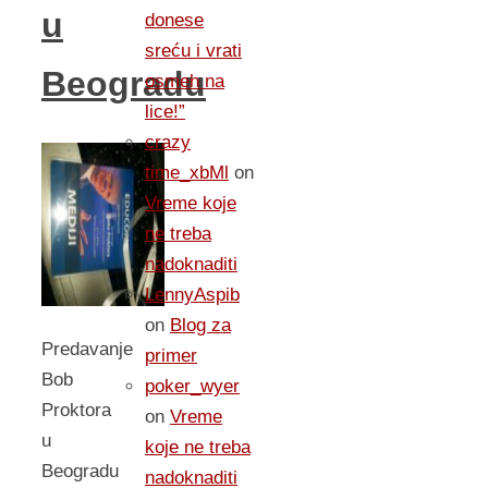
u
donese
sreću i vrati
Beogradu
osmeh na
lice!”
crazy
time_xbMl
on
Vreme koje
ne treba
nadoknaditi
LennyAspib
on
Blog za
Predavanje
primer
Bob
poker_wyer
Proktora
on
Vreme
u
koje ne treba
Beogradu
nadoknaditi