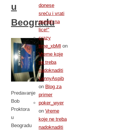
u
donese
sreću i vrati
Beogradu
osmeh na
lice!”
crazy
time_xbMl
on
Vreme koje
ne treba
nadoknaditi
LennyAspib
on
Blog za
Predavanje
primer
Bob
poker_wyer
Proktora
on
Vreme
u
koje ne treba
Beogradu
nadoknaditi