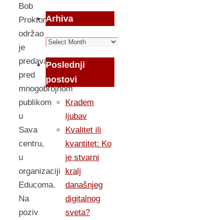
Bob
Arhiva
Proktor
održao
Arhiva
je
predavanje
Poslednji
pred
postovi
mnogobrojnom
publikom
Kradem
u
ljubav
Sava
Kvalitet ili
centru,
kvantitet: Ko
u
je stvarni
organizaciji
kralj
Educoma.
današnjeg
Na
digitalnog
poziv
sveta?