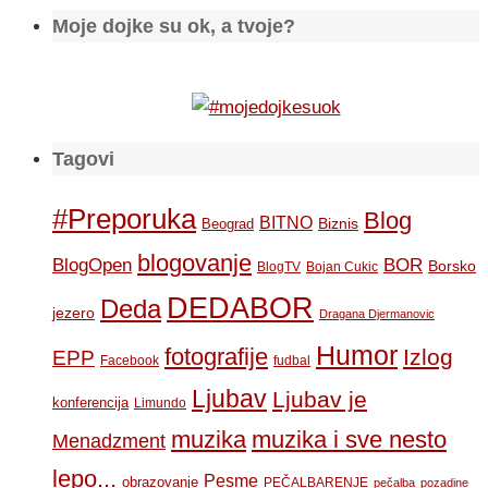
Moje dojke su ok, a tvoje?
Tagovi
#Preporuka
Blog
BITNO
Biznis
Beograd
blogovanje
BOR
BlogOpen
Borsko
BlogTV
Bojan Cukic
DEDABOR
Deda
jezero
Dragana Djermanovic
Humor
fotografije
Izlog
EPP
Facebook
fudbal
Ljubav
Ljubav je
konferencija
Limundo
muzika
muzika i sve nesto
Menadzment
lepo...
Pesme
obrazovanje
PEČALBARENJE
pečalba
pozadine