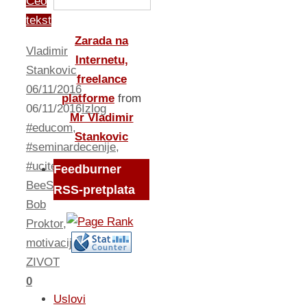
Ceo
tekst
Zarada na
Vladimir
Internetu,
Stankovic
freelance
06/11/2016
platforme
from
06/11/2016
Izlog
Mr Vladimir
#educom
,
Stankovic
#seminardecenije
,
#uciteodnajboljih
,
Feedburner
BeeShaper
,
RSS-pretplata
Bob
Proktor
,
motivacija
,
ZIVOT
0
Uslovi