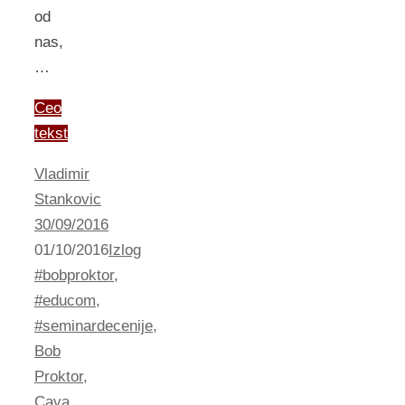
od
nas,
…
Ceo
tekst
Vladimir
Stankovic
30/09/2016
01/10/2016
Izlog
#bobproktor
,
#educom
,
#seminardecenije
,
Bob
Proktor
,
Cava