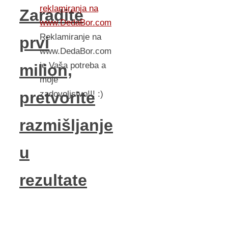
reklamiranja na
Zaradite
www.DedaBor.com
Reklamiranje na
prvi
www.DedaBor.com
je Vaša potreba a
milion,
moje
pretvorite
zadovoljstvo!!! :)
razmišljanje
u
rezultate