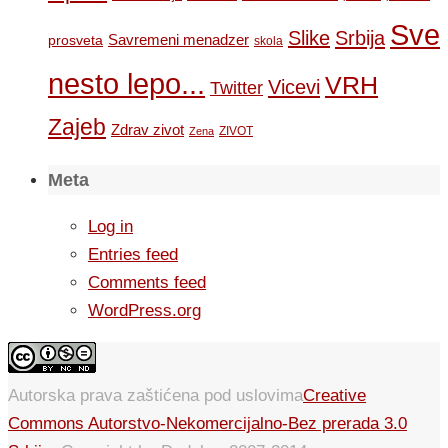
Sve
Slike
Srbija
Savremeni menadzer
prosveta
skola
nesto lepo...
VRH
Vicevi
Twitter
Zajeb
Zdrav zivot
ZIVOT
Zena
Meta
Log in
Entries feed
Comments feed
WordPress.org
Autorska prava zaštićena pod uslovima
Creative
Commons Autorstvo-Nekomercijalno-Bez prerada 3.0