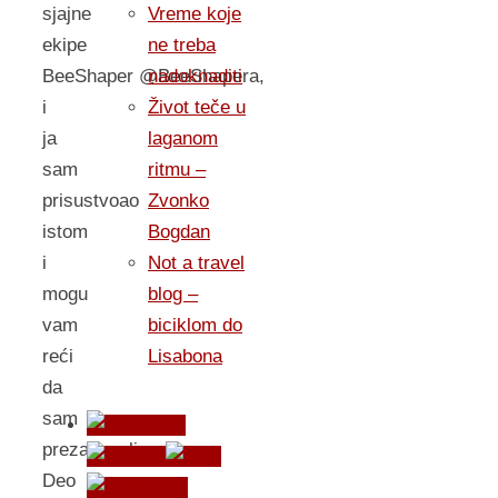
sjajne
Vreme koje
ekipe
ne treba
BeeShaper @BeeShapera,
nadoknaditi
i
Život teče u
ja
laganom
sam
ritmu –
prisustvoao
Zvonko
istom
Bogdan
i
Not a travel
mogu
blog –
vam
biciklom do
reći
Lisabona
da
sam
prezadovoljan.
Deo