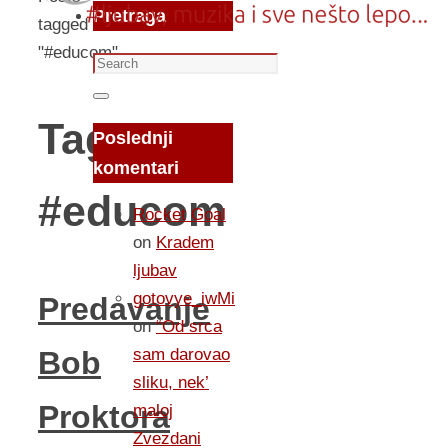
Pretraga
tagged
"#educom"
Search
for:
Search
Tag:
Poslednji
komentari
#educom
Rocket Goal
on
Kradem
ljubav
gotovye_iwMi
Predavanje
on
“Od srca
sam darovao
Bob
sliku, nek’
Proktora
maloj
Zvezdani