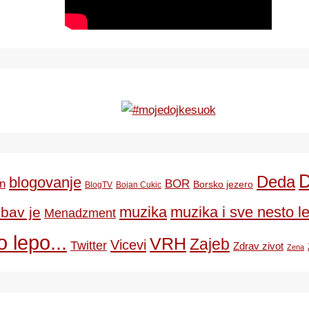
Deda
blogovanje
BOR
n
Borsko jezero
BlogTV
Bojan Cukic
ubav je
muzika
muzika i sve nesto le
Menadzment
 lepo...
VRH
Zajeb
Vicevi
Twitter
Zdrav zivot
Zena