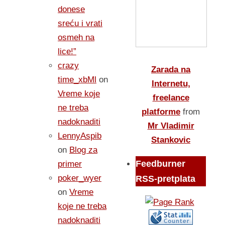
donese
sreću i vrati
osmeh na
lice!”
crazy
Zarada na
time_xbMl
on
Internetu,
Vreme koje
freelance
ne treba
platforme
from
nadoknaditi
Mr Vladimir
LennyAspib
Stankovic
on
Blog za
Feedburner
primer
poker_wyer
RSS-pretplata
on
Vreme
koje ne treba
nadoknaditi