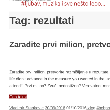
Tag:
rezultati
Zaradite prvi milion, pretvo
Zaradite prvi milion, pretvorite razmišljanje u rezultate.
life didn’t advance in the measure you wanted in the la
attend!“ Prvi milion? Zvuči nedostižno? Verovatno, m
Ceo tekst
Vladimir Stankovic
30/09/2016
01/10/2016
Izlog
#bobpr