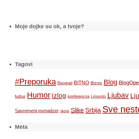
Moje dojke su ok, a tvoje?
Tagovi
#Preporuka
Blog
BlogOpe
BITNO
Biznis
Beograd
Humor
Ljubav
Izlog
Lj
konferencija
fudbal
Limundo
Sve nesto
Slike
Srbija
Savremeni menadzer
skola
Meta