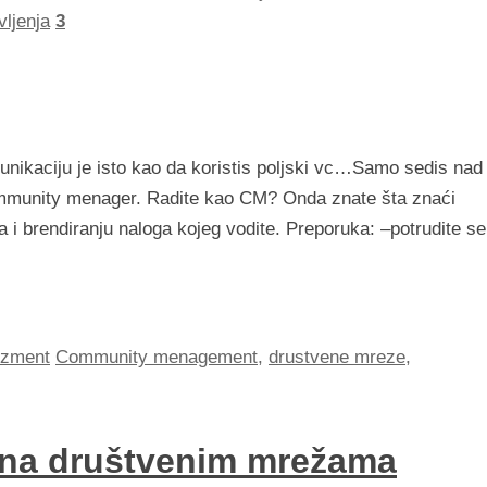
ljenja
3
nikaciju je isto kao da koristis poljski vc…Samo sedis nad
mmunity menager. Radite kao CM? Onda znate šta znaći
a i brendiranju naloga kojeg vodite. Preporuka: –potrudite se
zment
Community menagement
,
drustvene mreze
,
a na društvenim mrežama