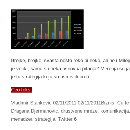
Brojke, brojke, svasta nešto reko bi neko, ali ne i Miloj
je veliki, samo su neka osnovna pitanja? Merenja su jak
je tu strategija koju su osmislili profi …
Ceo tekst
Vladimir Stankovic
02/11/2011
02/11/2011
Biznis
,
Cu te 
Dragana Djermanovic
,
drustvene mreze
,
komunikacija
menadzer
,
strategija
,
Twitter
6