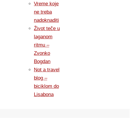
Vreme koje
ne treba
nadoknaditi
Život teče u
laganom
ritmu –
Zvonko
Bogdan
Not a travel
blog –
biciklom do
Lisabona