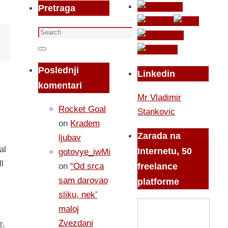
Pretraga
Search
for:
Search
Poslednji
Linkedin
komentari
Mr Vladimir
Rocket Goal
Stankovic
on
Kradem
Zarada na
ljubav
al
Internetu, 50
gotovye_iwMi
l
on
“Od srca
freelance
sam darovao
platforme
sliku, nek’
maloj
Zvezdani
r
,