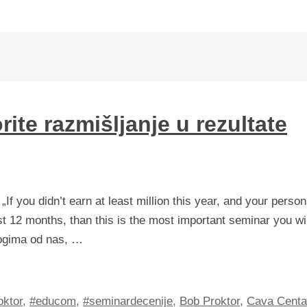
rite razmišljanje u rezultate
 „If you didn’t earn at least million this year, and your person
st 12 months, than this is the most important seminar you wil
nogima od nas, …
oktor
,
#educom
,
#seminardecenije
,
Bob Proktor
,
Cava Centa