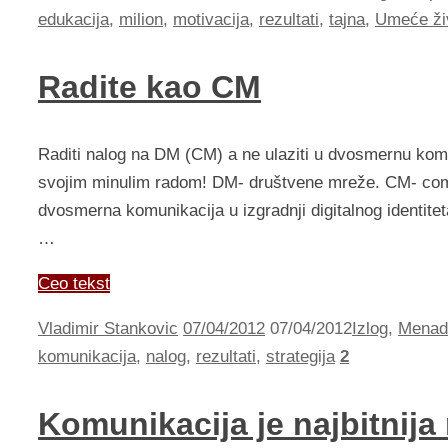
edukacija
,
milion
,
motivacija
,
rezultati
,
tajna
,
Umeće živ
Radite kao CM
Raditi nalog na DM (CM) a ne ulaziti u dvosmernu komu
svojim minulim radom! DM- društvene mreže. CM- co
dvosmerna komunikacija u izgradnji digitalnog identitet
…
Ceo tekst
Vladimir Stankovic
07/04/2012
07/04/2012
Izlog
,
Menad
komunikacija
,
nalog
,
rezultati
,
strategija
2
Komunikacija je najbitnij