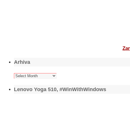
Zar
Arhiva
Arhiva
Lenovo Yoga 510, #WinWithWindows