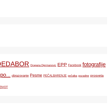
DEDABOR
fotografije
EPP
Facebook
Dragana Djermanovic
po...
Pesme
prosveta
obrazovanje
PEČALBARENJE
pečalba
pozadine
ZIVOT