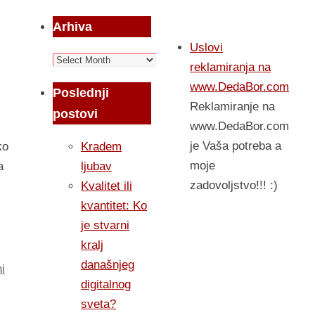
Arhiva
Uslovi
Arhiva
reklamiranja na
www.DedaBor.com
Poslednji
Reklamiranje na
postovi
www.DedaBor.com
je Vaša potreba a
Kradem
ko
moje
ljubav
a
zadovoljstvo!!! :)
Kvalitet ili
kvantitet: Ko
je stvarni
kralj
današnjeg
i
digitalnog
sveta?