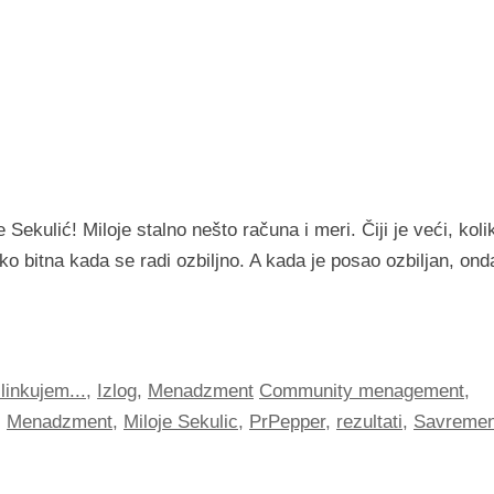
e Sekulić! Miloje stalno nešto računa i meri. Čiji je veći, koli
o bitna kada se radi ozbiljno. A kada je posao ozbiljan, ond
linkujem...
,
Izlog
,
Menadzment
Community menagement
,
,
Menadzment
,
Miloje Sekulic
,
PrPepper
,
rezultati
,
Savremen