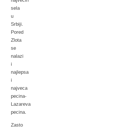
najvecih
sela
u
Srbiji.
Pored
Zlota
se
nalazi
i
najlepsa
i
najveca
pecina-
Lazareva
pecina.
Zasto