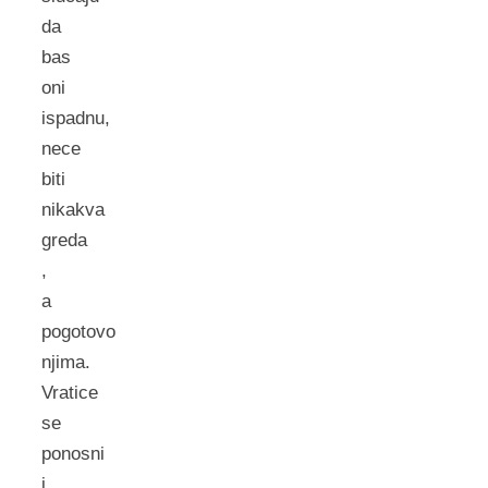
da
bas
oni
ispadnu,
nece
biti
nikakva
greda
,
a
pogotovo
njima.
Vratice
se
ponosni
i