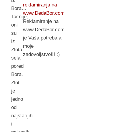
iz
reklamiranja na
Bora…
www.DedaBor.com
Tacnije,
Reklamiranje na
oni
www.DedaBor.com
su
je Vaša potreba a
iz
moje
Zlota,
zadovoljstvo!!! :)
sela
pored
Bora.
Zlot
je
jedno
od
najstarijih
i