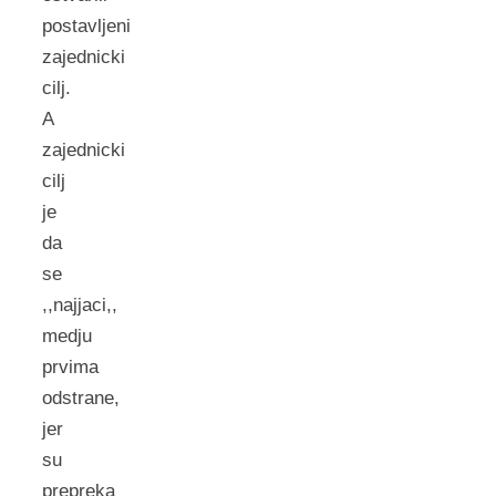
postavljeni
zajednicki
cilj.
A
zajednicki
cilj
je
da
se
,,najjaci,,
medju
prvima
odstrane,
jer
su
prepreka