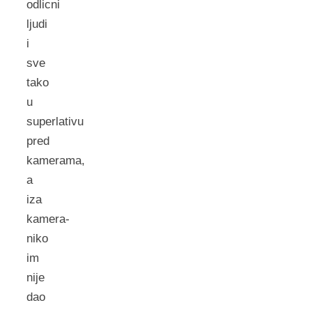
odlicni
ljudi
i
sve
tako
u
superlativu
pred
kamerama,
a
iza
kamera-
niko
im
nije
dao