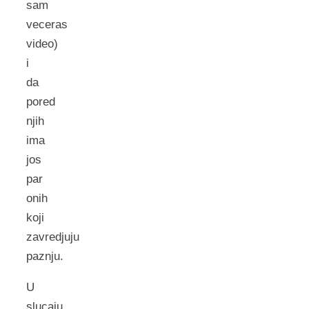
sam
veceras
video)
i
da
pored
njih
ima
jos
par
onih
koji
zavredjuju
paznju.
U
slucaju