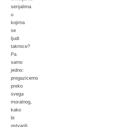
serijalima
u
kojima
se
ljudi
takmice?
Pa
samo
jedno:
pregazicemo
preko
svega
moralnog,
kako
bi
ostvarili