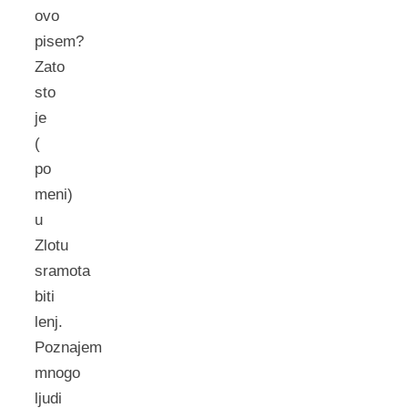
ovo
pisem?
Zato
sto
je
(
po
meni)
u
Zlotu
sramota
biti
lenj.
Poznajem
mnogo
ljudi