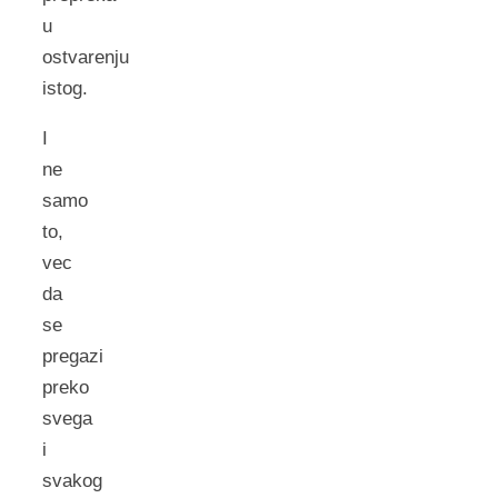
u
ostvarenju
istog.
I
ne
samo
to,
vec
da
se
pregazi
preko
svega
i
svakog