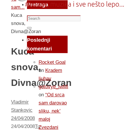
Pretraga
sam...
Kuca
Search
snova,
for:
Search
Divna@Zoran
Poslednji
komentari
Kuca
Rocket Goal
snova,
on
Kradem
ljubav
Divna@Zoran
gotovye_iwMi
on
“Od srca
Vladimir
sam darovao
Stankovic
sliku, nek’
24/04/2008
maloj
24/04/2008
Tu
Zvezdani