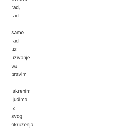
rad,
rad
i
samo
rad
uz
uzivanje
sa
pravim
i
iskrenim
ljudima
iz
svog
okruzenja.