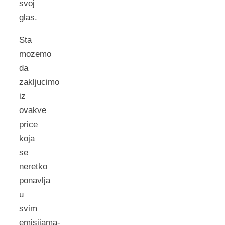
svoj
glas.
Sta
mozemo
da
zakljucimo
iz
ovakve
price
koja
se
neretko
ponavlja
u
svim
emisijama-