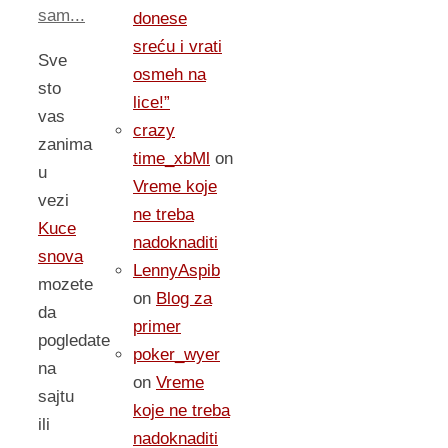
sam...
donese
sreću i vrati
Sve
osmeh na
sto
lice!”
vas
crazy
zanima
time_xbMl
on
u
Vreme koje
vezi
ne treba
Kuce
nadoknaditi
snova
LennyAspib
mozete
on
Blog za
da
primer
pogledate
poker_wyer
na
on
Vreme
sajtu
koje ne treba
ili
nadoknaditi