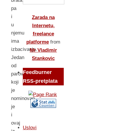
brata,
pa
i
Zarada na
u
Internetu,
njemu
freelance
ima
platforme
from
izbacivanja.
Mr Vladimir
Jedan
Stankovic
od
Feedburner
parova
RSS-pretplata
koji
je
nominovan
je
i
ovaj
Uslovi