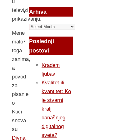
u
televizijskom
Arhiva
prikazivanju.
Arhiva
Mene
Poslednji
malo
postovi
toga
zanima,
Kradem
a
ljubav
povod
Kvalitet ili
za
kvantitet: Ko
pisanje
je stvarni
o
kralj
Kuci
današnjeg
snova
digitalnog
su
sveta?
Divna