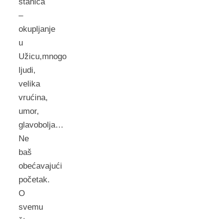
stanica
–
okupljanje
u
Užicu,mnogo
ljudi,
velika
vrućina,
umor,
glavobolja…
Ne
baš
obećavajući
početak.
O
svemu