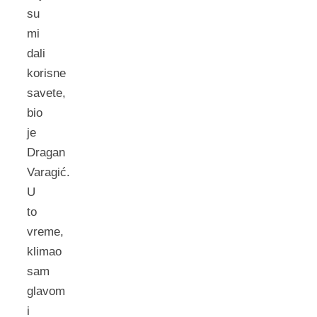
su
mi
dali
korisne
savete,
bio
je
Dragan
Varagić.
U
to
vreme,
klimao
sam
glavom
i