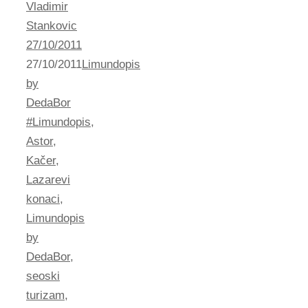
Vladimir
Stankovic
27/10/2011
27/10/2011
Limundopis
by
DedaBor
#Limundopis
,
Astor
,
Kačer
,
Lazarevi
konaci
,
Limundopis
by
DedaBor
,
seoski
turizam
,