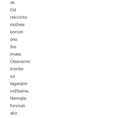
ok.
Od
rekvizita
možete
korisiti
ono
što
imate.
Obavezno
krenite
sa
laganijim
vežbama.
Nemojte
forsirati
ako