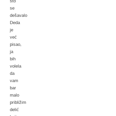
što
se
dešavalo
Deda
je
već
pisao,
ja
bih
volela
da
vam
bar
malo
približim
delić