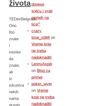
života
donese
sreću i vrati
osmeh na
TEDexBelgrade
lice!”
Ono
crazy
što
time_xbMl
on
znate
Vreme koje
i
ne treba
mislite
nadoknaditi
da
LennyAspib
znate,
on
Blog za
ali
primer
iz
poker_wyer
iskustva
on
Vreme
nekih
koje ne treba
nama
nadoknaditi
dragih