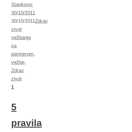
Stankovic
30/10/2011
30/10/2011
Zdrav
zivot
vežbanje
sa
partnerom
,
vežbe
,
Zdrav
zivot
1
5
pravila