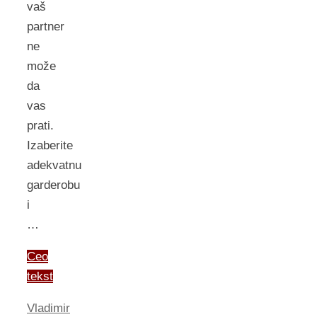
vaš
partner
ne
može
da
vas
prati.
Izaberite
adekvatnu
garderobu
i
…
Ceo
tekst
Vladimir