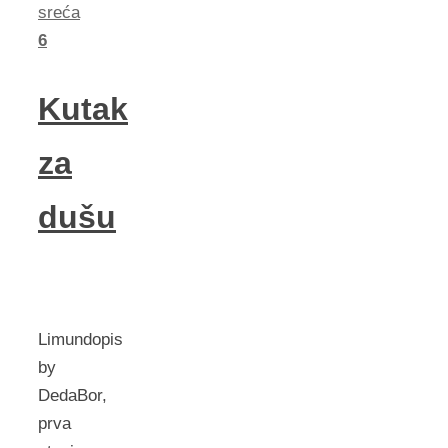
sreća
6
Kutak
za
dušu
Limundopis
by
DedaBor,
prva