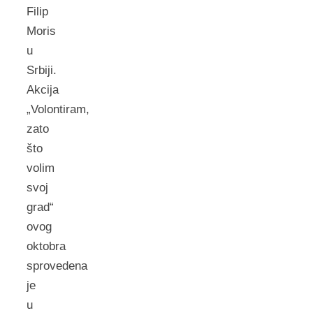
Filip
Moris
u
Srbiji.
Akcijа
„Volontirаm,
zаto
što
volim
svoj
grаd“
ovog
oktobrа
sprovedenа
je
u