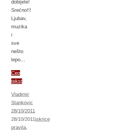
dobijete!
Srećno!!!
Ljubav,
muzika
i
sve
nešto
lepo…
Ceo
tekst
Vladimir
Stankovic
28/10/2011
28/10/2011
iskrice
pravila
,