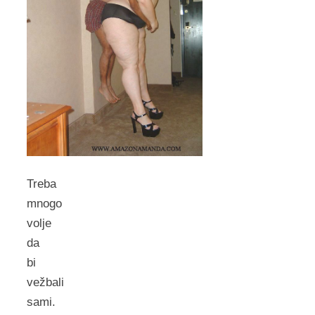
Treba
mnogo
volje
da
bi
vežbali
sami.