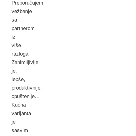
Preporučujem
vežbanje
sa
partnerom
iz
više
razloga.
Zanimiljivije
je,
lepše,
produktivnije,
opuštenije…
Kućna
varijanta
je
sasvim