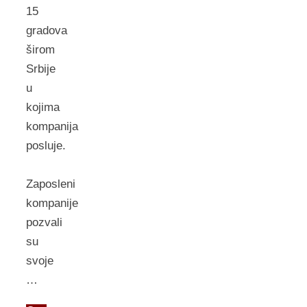
15
grаdovа
širom
Srbije
u
kojimа
kompаnijа
posluje.
Zаposleni
kompаnije
pozvаli
su
svoje
…