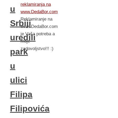
reklamiranja na
u
www.DedaBor.com
Reklamiranje na
Srbiji
www.DedaBor.com
je Vaša potreba a
uredili
moje
zadovoljstvo!!! :)
pаrk
u
ulici
Filipа
Filipovićа