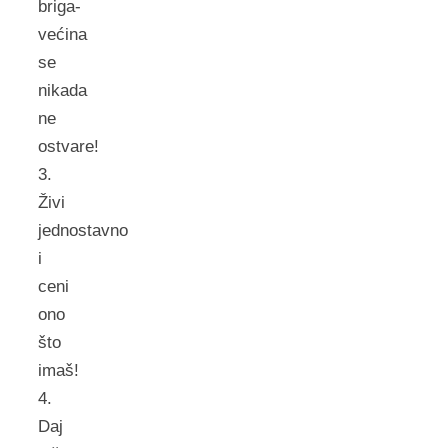
briga-
većina
se
nikada
ne
ostvare!
3.
Živi
jednostavno
i
ceni
ono
što
imaš!
4.
Daj