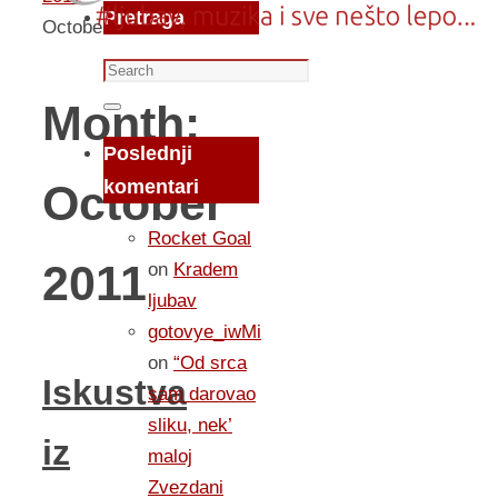
Pretraga
October
Search
for:
Month:
Search
Poslednji
komentari
October
Rocket Goal
2011
on
Kradem
ljubav
gotovye_iwMi
on
“Od srca
Iskustva
sam darovao
sliku, nek’
iz
maloj
Zvezdani