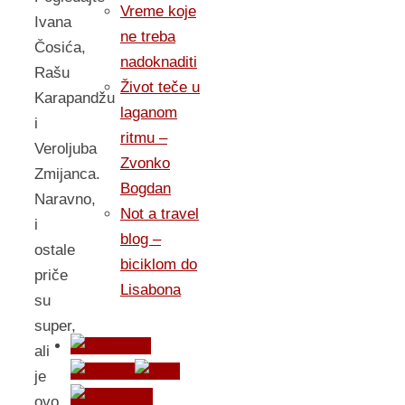
Vreme koje
Ivana
ne treba
Čosića,
nadoknaditi
Rašu
Život teče u
Karapandžu
laganom
i
ritmu –
Veroljuba
Zvonko
Zmijanca.
Bogdan
Naravno,
Not a travel
i
blog –
ostale
biciklom do
priče
Lisabona
su
super,
ali
je
ovo