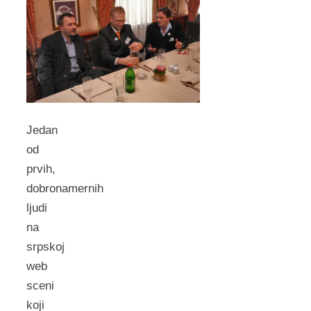
Jedan
od
prvih,
dobronamernih
ljudi
na
srpskoj
web
sceni
koji