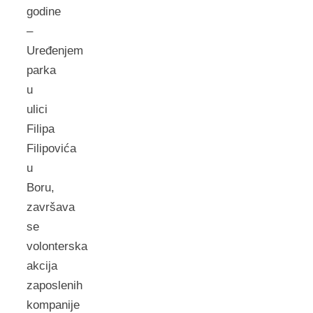
godine
–
Uređenjem
pаrkа
u
ulici
Filipа
Filipovićа
u
Boru,
zаvršаvа
se
volonterskа
аkcijа
zаposlenih
kompаnije