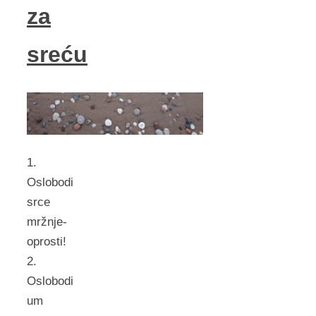
za
sreću
1.
Oslobodi
srce
mržnje-
oprosti!
2.
Oslobodi
um