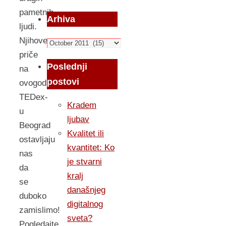
pametnih
Arhiva
ljudi.
Njihove
Arhiva
priče
Poslednji
na
postovi
ovogodišnjem
TEDex-
Kradem
u
ljubav
Beograd
Kvalitet ili
ostavljaju
kvantitet: Ko
nas
je stvarni
da
kralj
se
današnjeg
duboko
digitalnog
zamislimo!
sveta?
Pogledajte