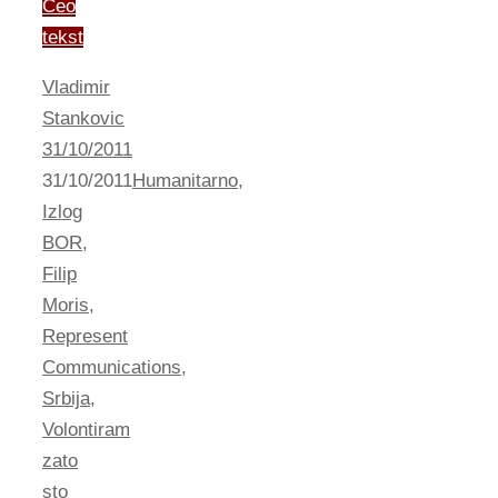
Ceo
tekst
Vladimir
Stankovic
31/10/2011
31/10/2011
Humanitarno
,
Izlog
BOR
,
Filip
Moris
,
Represent
Communications
,
Srbija
,
Volontiram
zato
sto