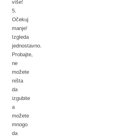
više!
5.
Očekuj
manje!
Izgleda
jednostavno.
Probajte,
ne
možete
ništa
da
izgubite
a
možete
mnogo
da