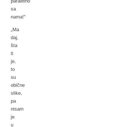
paralelno
sa
nama!“
„Ma
daj,
šta
ti
je,
to
su
obične
slike,
pa
nisam
je
u