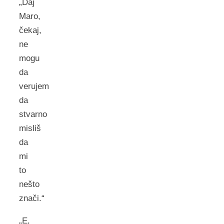
„Daj
Maro,
čekaj,
ne
mogu
da
verujem
da
stvarno
misliš
da
mi
to
nešto
znači.“
„E,