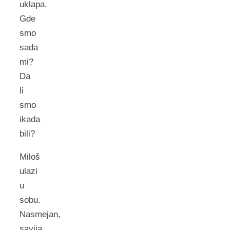
uklapa.
Gde
smo
sada
mi?
Da
li
smo
ikada
bili?
Miloš
ulazi
u
sobu.
Nasmejan,
savija