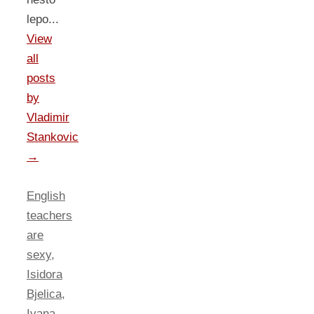
lepo...
View
all
posts
by
Vladimir
Stankovic
→
English
teachers
are
sexy
,
Isidora
Bjelica
,
Ivana