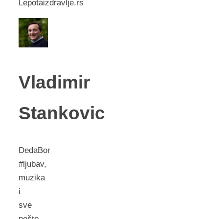
Lepotaizdravlje.rs
Vladimir
Stankovic
DedaBor
#ljubav,
muzika
i
sve
nešto