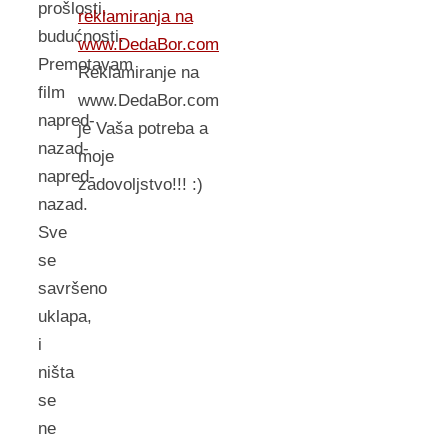
prošlosti,
reklamiranja na
budućnosti.
www.DedaBor.com
Premotavam
Reklamiranje na
film
www.DedaBor.com
napred-
je Vaša potreba a
nazad-
moje
napred-
zadovoljstvo!!! :)
nazad.
Sve
se
savršeno
uklapa,
i
ništa
se
ne