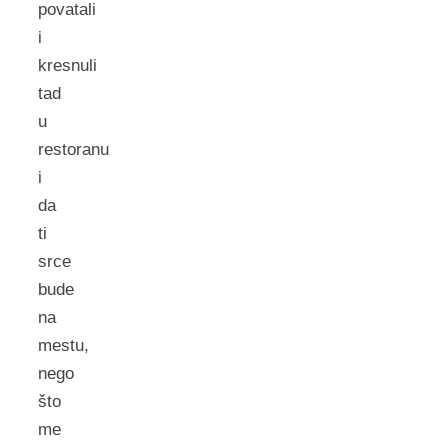
povatali
i
kresnuli
tad
u
restoranu
i
da
ti
srce
bude
na
mestu,
nego
što
me