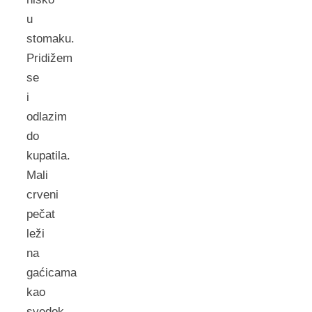
u
stomaku.
Pridižem
se
i
odlazim
do
kupatila.
Mali
crveni
pečat
leži
na
gaćicama
kao
svedok.