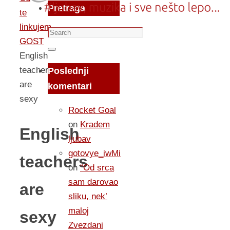
Pretraga
te
linkujem...
Search
GOST
for:
Search
English
teachers
Poslednji
are
komentari
sexy
Rocket Goal
on
Kradem
English
ljubav
gotovye_iwMi
teachers
on
“Od srca
sam darovao
are
sliku, nek’
maloj
sexy
Zvezdani