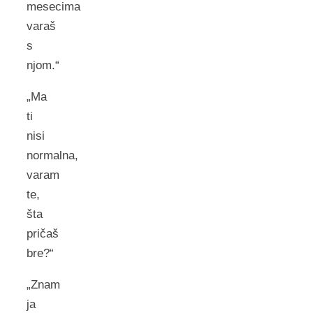
mesecima
varaš
s
njom.“
„Ma
ti
nisi
normalna,
varam
te,
šta
pričaš
bre?“
„Znam
ja