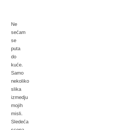
Ne
sećam
se
puta
do
kuće.
Samo
nekoliko
slika
izmedju
mojih
misli.
Sledeća
scena.