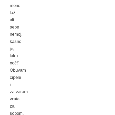
mene
laži,
ali
sebe
nemoj,
kasno
je,
laku
noć!“
Obuvam
cipele
i
zatvaram
vrata
za
sobom.