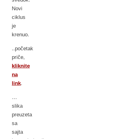
Novi
ciklus
je
krenuo.
..početak
priče,
kliknite
na
link
.
…
slika
preuzeta
sa
sajta