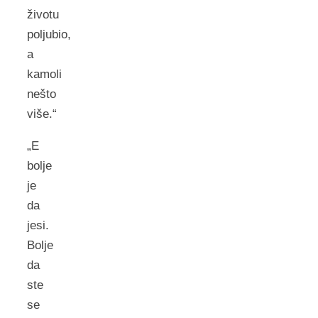
životu
poljubio,
a
kamoli
nešto
više.“
„E
bolje
je
da
jesi.
Bolje
da
ste
se