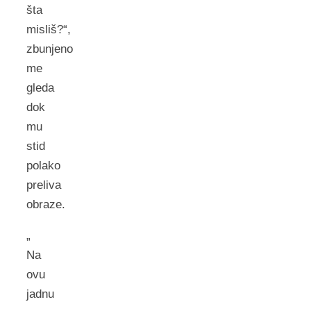
šta
misliš?“,
zbunjeno
me
gleda
dok
mu
stid
polako
preliva
obraze.
„
Na
ovu
jadnu