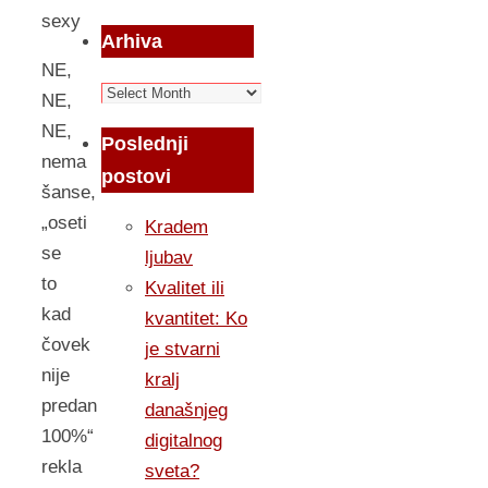
sexy
Arhiva
NE,
Arhiva
NE,
NE,
Poslednji
nema
postovi
šanse,
„oseti
Kradem
se
ljubav
to
Kvalitet ili
kad
kvantitet: Ko
čovek
je stvarni
nije
kralj
predan
današnjeg
100%“
digitalnog
rekla
sveta?