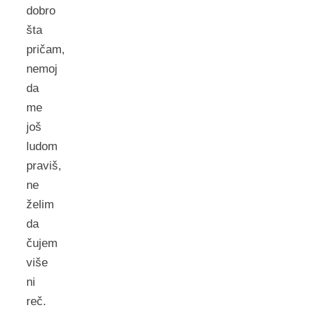
dobro
šta
pričam,
nemoj
da
me
još
ludom
praviš,
ne
želim
da
čujem
više
ni
reč.