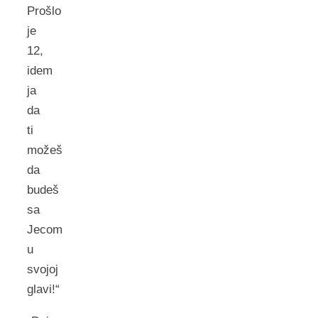
Prošlo
je
12,
idem
ja
da
ti
možeš
da
budeš
sa
Jecom
u
svojoj
glavi!“