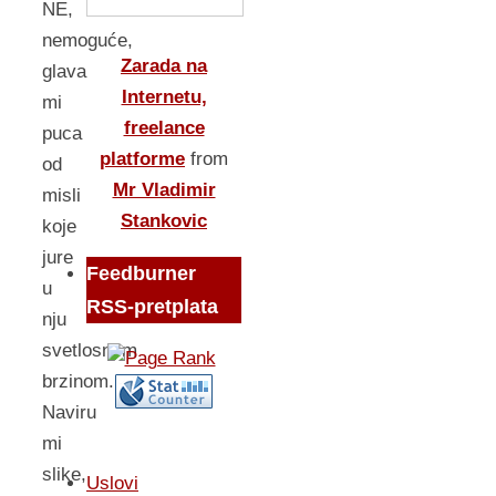
NE,
nemoguće,
Zarada na
glava
Internetu,
mi
freelance
puca
platforme
from
od
Mr Vladimir
misli
Stankovic
koje
jure
Feedburner
u
RSS-pretplata
nju
svetlosnom
brzinom.
Naviru
mi
slike,
Uslovi