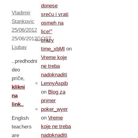
donese
Vladimir
sreću i vrati
Stankovic
osmeh na
25/06/2012
lice!”
25/06/2012
GOST
,
crazy
Ljubav
time_xbMl
on
Vreme koje
..predhodni
ne treba
deo
nadoknaditi
priče,
LennyAspib
klikni
on
Blog za
na
primer
link..
poker_wyer
on
Vreme
English
koje ne treba
teachers
nadoknaditi
are