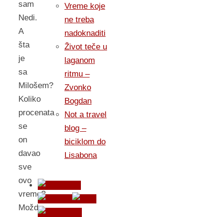
sam
Vreme koje
Nedi.
ne treba
A
nadoknaditi
šta
Život teče u
je
laganom
sa
ritmu –
Milošem?
Zvonko
Koliko
Bogdan
procenata
Not a travel
se
blog –
on
biciklom do
davao
Lisabona
sve
ovo
vreme?
Možda