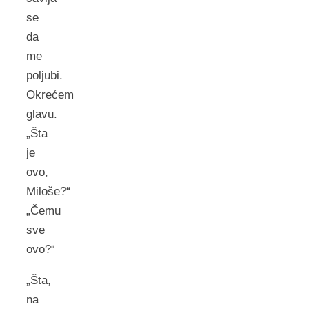
se
da
me
poljubi.
Okrećem
glavu.
„Šta
je
ovo,
Miloše?“
„Čemu
sve
ovo?“
„Šta,
na