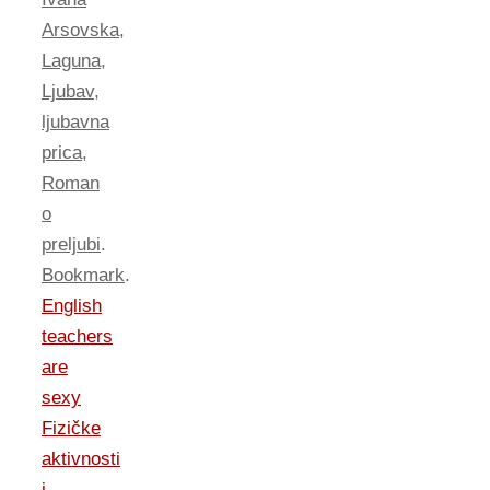
Arsovska
,
Laguna
,
Ljubav
,
ljubavna
prica
,
Roman
o
preljubi
.
Bookmark
.
English
teachers
are
sexy
Fizičke
aktivnosti
i