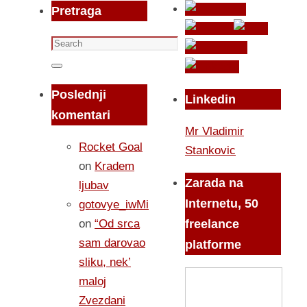
Pretraga
Search
for:
Search
Poslednji
Linkedin
komentari
Mr Vladimir
Rocket Goal
Stankovic
on
Kradem
Zarada na
ljubav
Internetu, 50
gotovye_iwMi
on
“Od srca
freelance
sam darovao
platforme
sliku, nek’
maloj
Zvezdani