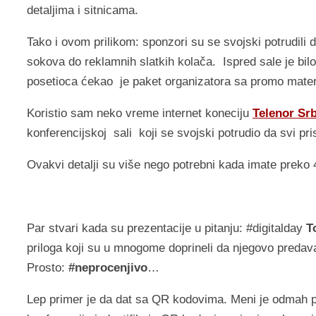
detaljima i sitnicama.
Tako i ovom prilikom: sponzori su se svojski potrudili 
sokova do reklamnih slatkih kolača. Ispred sale je bilo
posetioca ćekao je paket organizatora sa promo mater
Koristio sam neko vreme internet koneciju
Telenor Srb
konferencijskoj sali koji se svojski potrudio da svi pr
Ovakvi detalji su više nego potrebni kada imate preko 40
Par stvari kada su prezentacije u pitanju: #digitalday
To
priloga koji su u mnogome doprineli da njegovo preda
Prosto:
#neprocenjivo
…
Lep primer je da dat sa QR kodovima. Meni je odmah pal