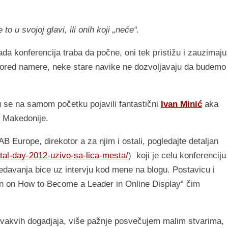
to u svojoj glavi, ili onih koji „neće“.
ada konferencija traba da počne, oni tek pristižu i zauzimaju
i pored namere, neke stare navike ne dozvoljavaju da budemo
 su se na samom početku pojavili fantastični
Ivan Minić
aka
 Makedonije.
Europe, direkotor a za njim i ostali, pogledajte detaljan
igital-day-2012-uzivo-sa-lica-mesta/
) koji je celu konferenciju
edavanja bice uz intervju kod mene na blogu. Postavicu i
n on How to Become a Leader in Online Display“ čim
akvih dogadjaja, više pažnje posvečujem malim stvarima,