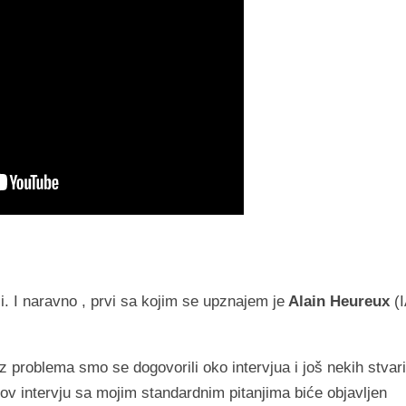
i. I naravno , prvi sa kojim se upznajem je
Alain Heureux
(
z problema smo se dogovorili oko intervjua i još nekih stvari
v intervju sa mojim standardnim pitanjima biće objavljen