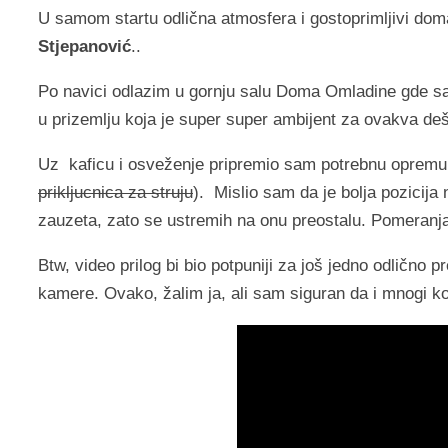
U samom startu odlična atmosfera i gostoprimljivi dom
Stjepanović
..
Po navici odlazim u gornju salu Doma Omladine gde sam
u prizemlju koja je super super ambijent za ovakva de
Uz kaficu i osveženje pripremio sam potrebnu opremu: k
prikljucnica za struju
). Mislio sam da je bolja pozicija 
zauzeta, zato se ustremih na onu preostalu. Pomeranja
Btw, video prilog bi bio potpuniji za još jedno odličn
kamere. Ovako, žalim ja, ali sam siguran da i mnogi ko