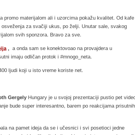
da promo materijalom ali i uzorcima pokažu kvalitet. Od kafe 
 osveženja za svačiji ukus, po želji. Unutar sale, svakog
ijalom svih sponzora. Bravo za sve.
ija
,
a onda sam se konektovoao na provajdera u
isutni imaju odličan protok i #mnogo_neta.
0 ljudi koji u isto vreme koriste net.
th Gergely
Hungary je u svojoj prezentaciji pustio pet vide
vanje bude super interesantno, barem po reakcijama prisutn
a na pamet ideja da se i učesnici i svi posetioci jedne