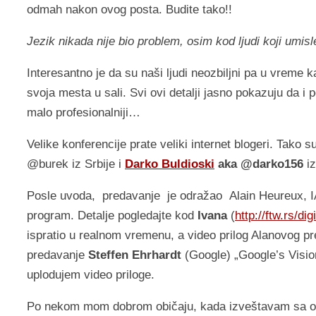
odmah nakon ovog posta. Budite tako!!
Jezik nikada nije bio problem, osim kod ljudi koji umisle 
Interesantno je da su naši ljudi neozbiljni pa u vreme k
svoja mesta u sali. Svi ovi detalji jasno pokazuju da 
malo profesionalniji…
Velike konferencije prate veliki internet blogeri. Tako
@burek iz Srbije i
Darko Buldioski
aka @darko156
iz
Posle uvoda, predavanje je odražao Alain Heureux, IAB 
program. Detalje pogledajte kod
Ivana
(
http://ftw.rs/d
ispratio u realnom vremenu, a video prilog Alanovog pr
predavanje
Steffen Ehrhardt
(Google) „Google’s Visio
uplodujem video priloge.
Po nekom mom dobrom običaju, kada izveštavam sa ov