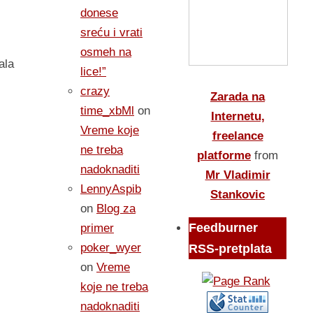
donese
sreću i vrati
osmeh na
ala
lice!”
crazy
Zarada na
time_xbMl
on
Internetu,
Vreme koje
freelance
ne treba
platforme
from
nadoknaditi
Mr Vladimir
LennyAspib
Stankovic
on
Blog za
Feedburner
primer
poker_wyer
RSS-pretplata
on
Vreme
koje ne treba
nadoknaditi