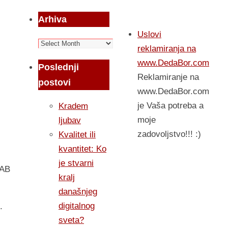
Arhiva
Uslovi
Arhiva
reklamiranja na
www.DedaBor.com
Poslednji
Reklamiranje na
postovi
www.DedaBor.com
je Vaša potreba a
Kradem
moje
ljubav
zadovoljstvo!!! :)
Kvalitet ili
kvantitet: Ko
je stvarni
IAB
kralj
današnjeg
digitalnog
.
sveta?