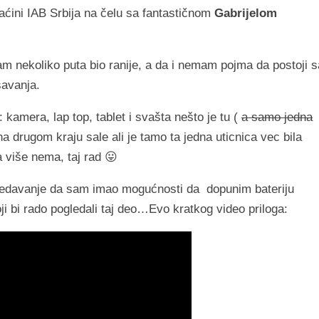
aćini IAB Srbija na čelu sa fantastičnom
Gabrijelom
 nekoliko puta bio ranije, a da i nemam pojma da postoji s
šavanja.
amera, lap top, tablet i svašta nešto je tu (
a samo jedna
na drugom kraju sale ali je tamo ta jedna uticnica vec bila
 više nema, taj rad 😛
o predavanje da sam imao mogućnosti da dopunim bateriju
ji bi rado pogledali taj deo…Evo kratkog video priloga: