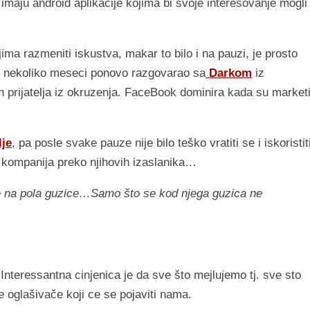
 imaju android aplikacije kojima bi svoje interesovanje mogli
jima razmeniti iskustva, makar to bilo i na pauzi, je prosto
e nekoliko meseci ponovo razgovarao sa
Darkom
iz
ih prijatelja iz okruzenja. FaceBook dominira kada su market
lje
, pa posle svake pauze nije bilo teško vratiti se i iskoristit
h kompanija preko njihovih izaslanika…
e na pola guzice…Samo što se kod njega guzica ne
Interessantna cinjenica je da sve što mejlujemo tj. sve sto
e oglašivače koji ce se pojaviti nama.