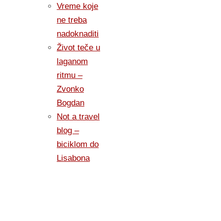
Vreme koje
ne treba
nadoknaditi
Život teče u
laganom
ritmu –
Zvonko
Bogdan
Not a travel
blog –
biciklom do
Lisabona