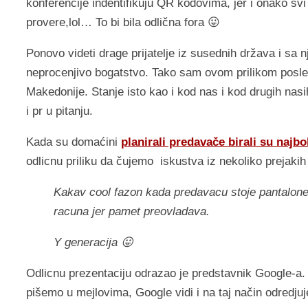
konferencije indentifikuju QR kodovima, jer i onako svi
provere,lol… To bi bila odlična fora 😛
Ponovo videti drage prijatelje iz susednih država i sa n
neprocenjivo bogatstvo. Tako sam ovom prilikom posl
Makedonije. Stanje isto kao i kod nas i kod drugih nas
i pr u pitanju.
Kada su domaćini
planirali predavače birali su najbo
odlicnu priliku da čujemo iskustva iz nekoliko prejaki
Kakav cool fazon kada predavacu stoje pantalon
racuna jer pamet preovladava.
Y generacija 😛
Odlicnu prezentaciju odrazao je predstavnik Google-a. 
pišemo u mejlovima, Google vidi i na taj način odredjuj