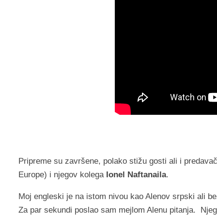
Pripreme su završene, polako stižu gosti ali i predavač
Europe) i njegov kolega
Ionel Naftanaila
.
Moj engleski je na istom nivou kao Alenov srpski ali be
Za par sekundi poslao sam mejlom Alenu pitanja. Njego