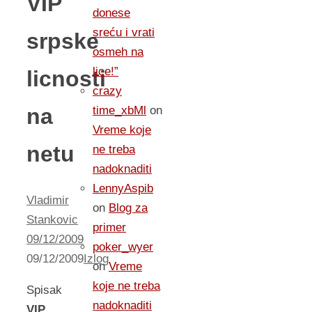
VIP
donese
sreću i vrati
srpske
osmeh na
lice!”
licnosti
crazy
na
time_xbMl
on
Vreme koje
netu
ne treba
nadoknaditi
LennyAspib
Vladimir
on
Blog za
Stankovic
primer
09/12/2009
poker_wyer
09/12/2009
Izlog
on
Vreme
koje ne treba
Spisak
nadoknaditi
VIP