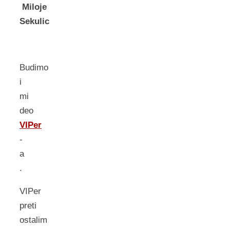
Miloje
Sekulic
Budimo
i
mi
deo
VIPer
-
a
.
VIPer
preti
ostalim