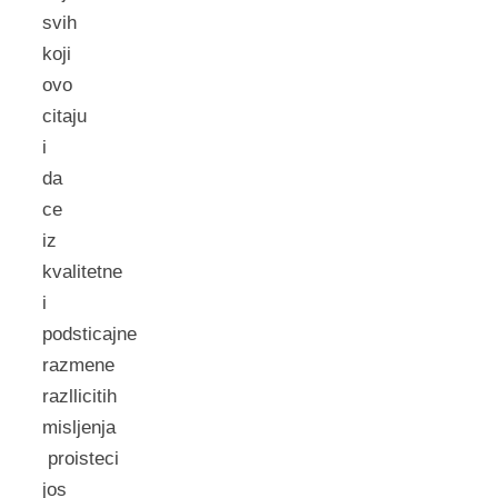
svih
koji
ovo
citaju
i
da
ce
iz
kvalitetne
i
podsticajne
razmene
razllicitih
misljenja
proisteci
jos