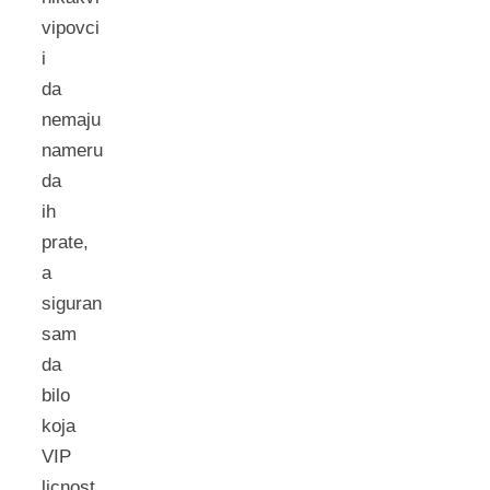
vipovci
i
da
nemaju
nameru
da
ih
prate,
a
siguran
sam
da
bilo
koja
VIP
licnost