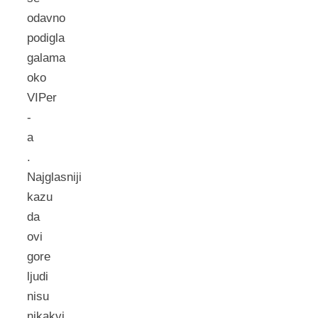
odavno
podigla
galama
oko
VIPer
-
a
.
Najglasniji
kazu
da
ovi
gore
ljudi
nisu
nikakvi