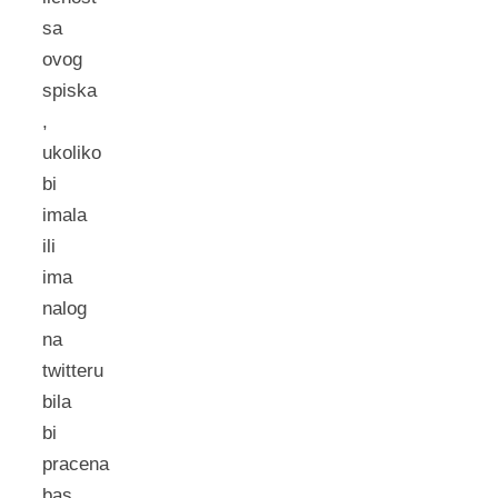
sa
ovog
spiska
,
ukoliko
bi
imala
ili
ima
nalog
na
twitteru
bila
bi
pracena
bas