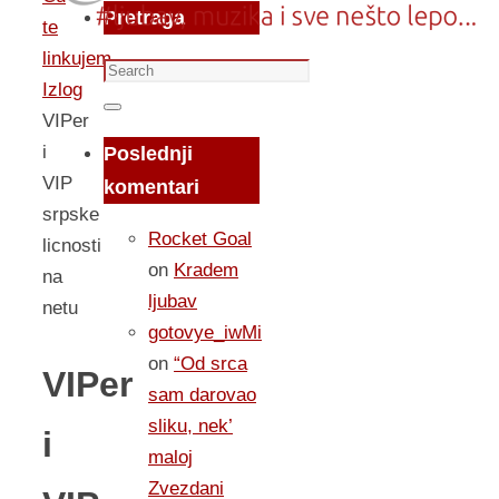
Pretraga
te
linkujem...
Search
Izlog
for:
Search
VIPer
i
Poslednji
VIP
komentari
srpske
Rocket Goal
licnosti
on
Kradem
na
ljubav
netu
gotovye_iwMi
on
“Od srca
VIPer
sam darovao
sliku, nek’
i
maloj
Zvezdani