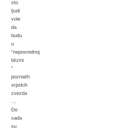
sto
ljudi
vole
da
budu
u
“neposrednoj
blizini
”
poznatih
srpskih
zvezda
…
Do
sada
su