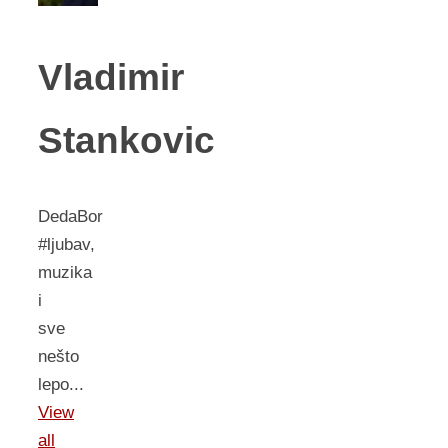
Vladimir
Stankovic
DedaBor
#ljubav,
muzika
i
sve
nešto
lepo...
View
all