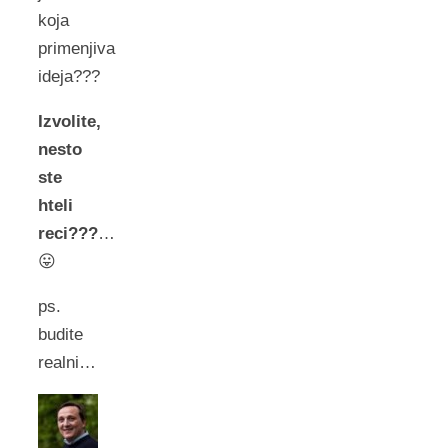
koja
primenjiva
ideja???
Izvolite,
nesto
ste
hteli
reci???
…
😛
ps.
budite
realni…