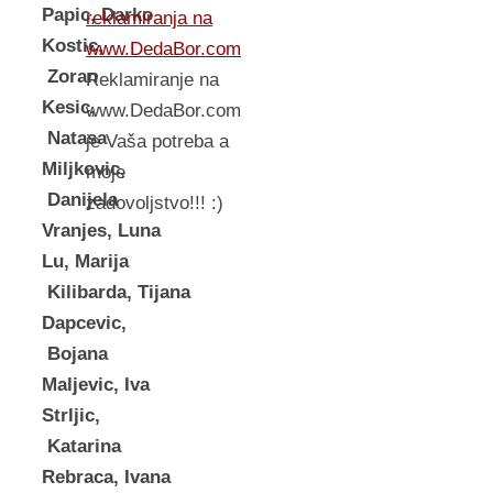
Papic, Darko
reklamiranja na
Kostic,
www.DedaBor.com
Zoran
Reklamiranje na
Kesic,
www.DedaBor.com
Natasa
je Vaša potreba a
Miljkovic,
moje
Danijela
zadovoljstvo!!! :)
Vranjes, Luna
Lu, Marija
Kilibarda, Tijana
Dapcevic,
Bojana
Maljevic, Iva
Strljic,
Katarina
Rebraca, Ivana