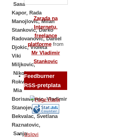
Sasa
Kapor, Rada
Zarada na
Manojlovic, Milan
Internetu,
Stankovic, Darko
freelance
Radovanovic, Daniel
platforme
from
Djokic, Violeta
Mr Vladimir
Viki
Stankovic
Miljkovic,
Nikola
Feedburner
Rokvic,
RSS-pretplata
Mia
Borisavljevic, Vladimir
Stanojevic, Natasa
Bekvalac, Svetlana
Raznatovic,
Sanja
Uslovi