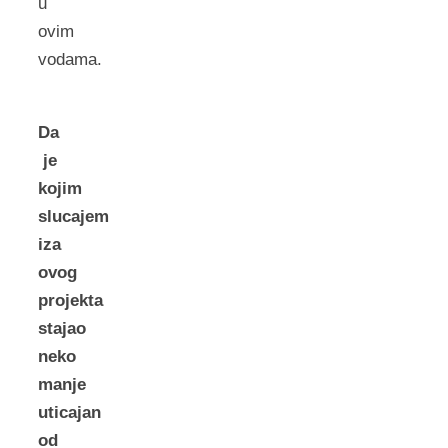
u
ovim
vodama.
Da
je
kojim
slucajem
iza
ovog
projekta
stajao
neko
manje
uticajan
od