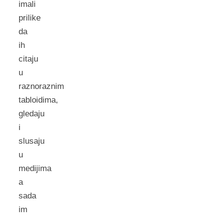
imali
prilike
da
ih
citaju
u
raznoraznim
tabloidima,
gledaju
i
slusaju
u
medijima
a
sada
im