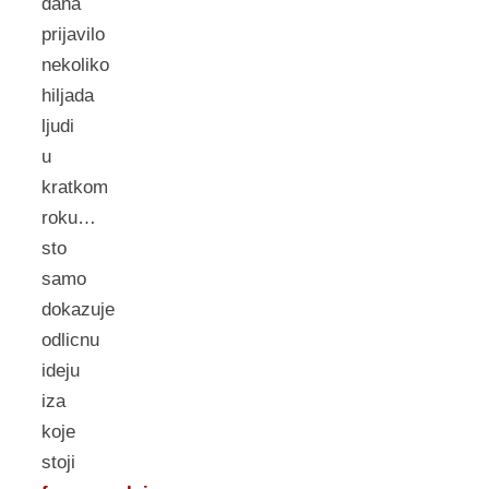
dana
prijavilo
nekoliko
hiljada
ljudi
u
kratkom
roku…
sto
samo
dokazuje
odlicnu
ideju
iza
koje
stoji