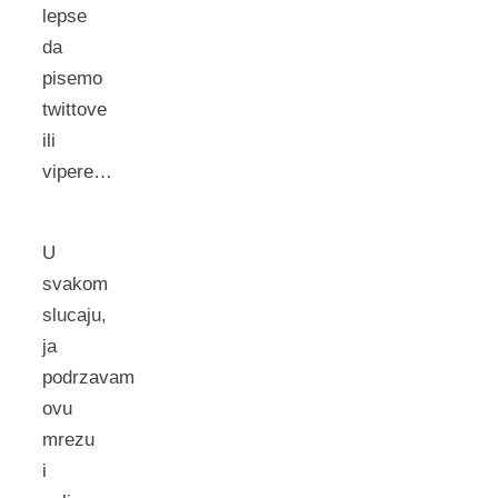
lepse
da
pisemo
twittove
ili
vipere…
U
svakom
slucaju,
ja
podrzavam
ovu
mrezu
i