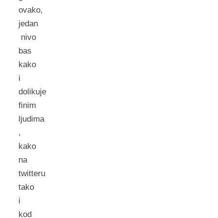
ovako,
jedan
nivo
bas
kako
i
dolikuje
finim
ljudima
,
kako
na
twitteru
tako
i
kod