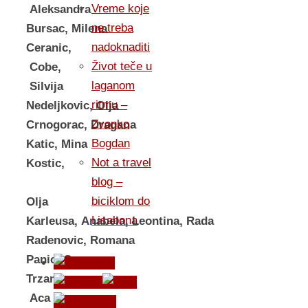
Vreme koje
Aleksandra
ne treba
Bursac, Milena
nadoknaditi
Ceranic,
Život teče u
Cobe,
laganom
Silvija
ritmu –
Nedeljkovic, Olja
Zvonko
Crnogorac, Dragana
Bogdan
Katic, Mina
Not a travel
Kostic,
blog –
biciklom do
Olja
Lisabona
Karleusa, Anabela, Leontina, Rada
Radenovic, Romana
Panic, Goca
Trzan,
Aca