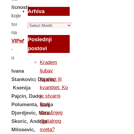
licnosti
Arhiva
koje
su
Arhiva
na
Poslednji
VIPer
postovi
-
u
Kradem
ljubav
Ivana
Kvalitet ili
Stankovic, Dajana,
kvantitet: Ko
Ksenija
je stvarni
Pajcin, Dado
kralj
Polumenta, Sanja
današnjeg
Djordjevic, Mira
digitalnog
Skoric, Andrija
sveta?
Milosevic,