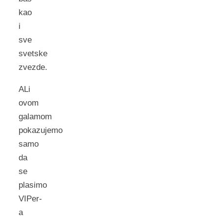
kao
i
sve
svetske
zvezde.
ALi
ovom
galamom
pokazujemo
samo
da
se
plasimo
VIPer-
a