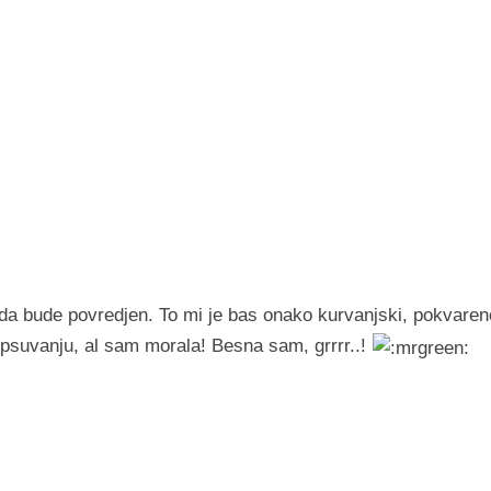
da bude povredjen. To mi je bas onako kurvanjski, pokvaren
suvanju, al sam morala! Besna sam, grrrr..!