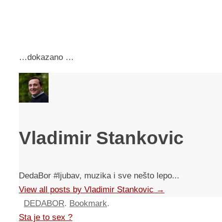
…dokazano …
Vladimir Stankovic
DedaBor #ljubav, muzika i sve nešto lepo...
View all posts by Vladimir Stankovic
→
DEDABOR
.
Bookmark
.
Sta je to sex ?