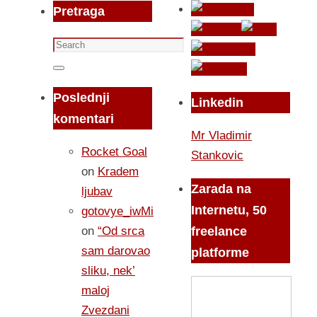
Pretraga
Search
for:
Search
Poslednji
Linkedin
komentari
Mr Vladimir
Rocket Goal
Stankovic
on
Kradem
Zarada na
ljubav
Internetu, 50
gotovye_iwMi
on
“Od srca
freelance
sam darovao
platforme
sliku, nek’
maloj
Zvezdani