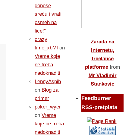
donese
sreću i vrati
osmeh na
lice!”
crazy
Zarada na
time_xbMl
on
Internetu,
Vreme koje
freelance
ne treba
platforme
from
nadoknaditi
Mr Vladimir
LennyAspib
Stankovic
on
Blog za
Feedburner
primer
poker_wyer
RSS-pretplata
on
Vreme
koje ne treba
nadoknaditi