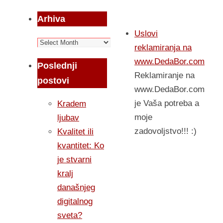
Arhiva
Uslovi
Arhiva
reklamiranja na
www.DedaBor.com
Poslednji
Reklamiranje na
postovi
www.DedaBor.com
je Vaša potreba a
Kradem
moje
ljubav
zadovoljstvo!!! :)
Kvalitet ili
kvantitet: Ko
je stvarni
kralj
današnjeg
digitalnog
sveta?