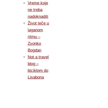
Vreme koje
ne treba
nadoknaditi
Život teče u
laganom
ritmu –
Zvonko
Bogdan
Not a travel
blog –
biciklom do
Lisabona