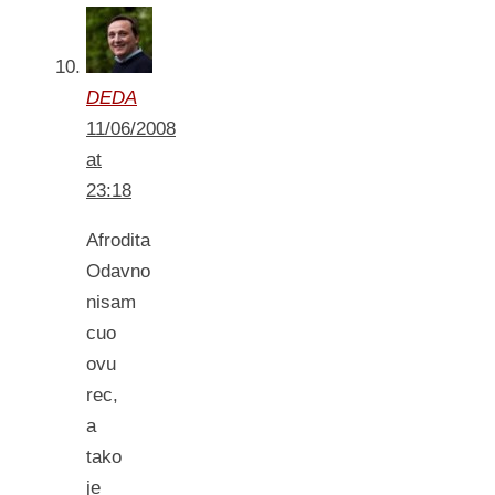
DEDA
11/06/2008
at
23:18
Afrodita
Odavno
nisam
cuo
ovu
rec,
a
tako
je