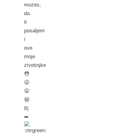
mozes,
da
ti
posaljem
i
ove
moje
zivotinjke
😳
😛
😛
😆
8)
➡