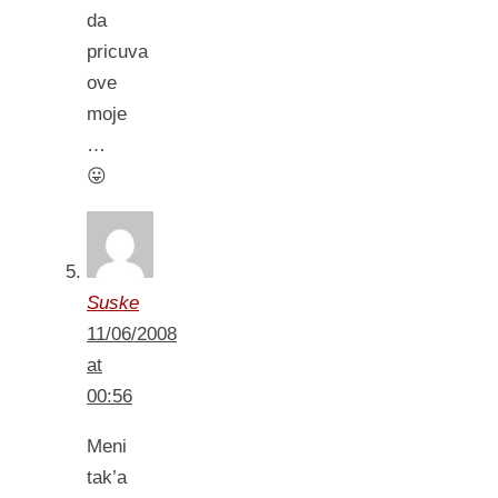
da
pricuva
ove
moje
…
😛
Suske
11/06/2008
at
00:56
Meni
tak’a