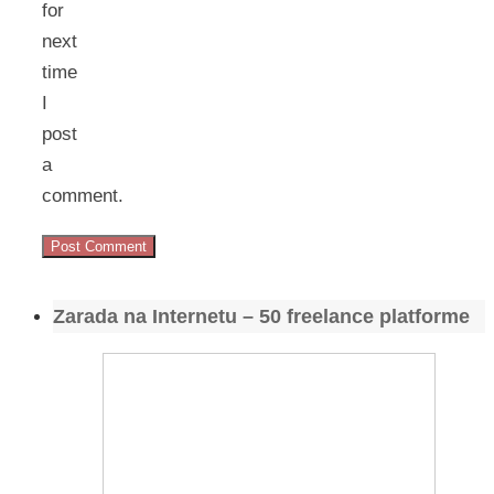
for
next
time
I
post
a
comment.
Zarada na Internetu – 50 freelance platforme