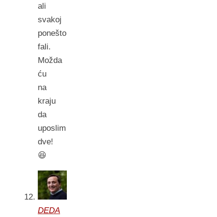
ali
svakoj
ponešto
fali.
Možda
ću
na
kraju
da
uposlim
dve!
😆
DEDA