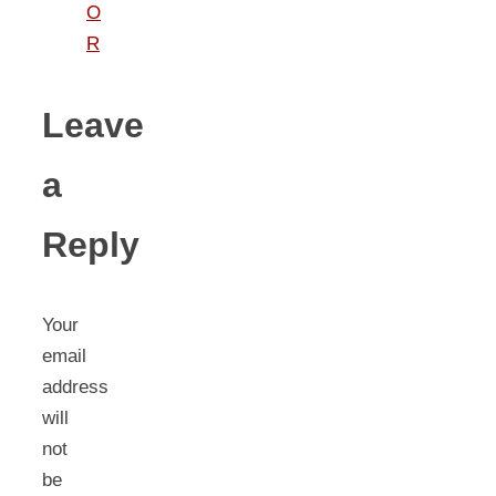
O
R
Leave
a
Reply
Your
email
address
will
not
be