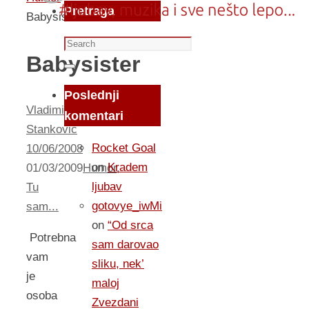
Pretraga
Babysister
Search
Babysister
for:
Search
Poslednji
Vladimir
komentari
Stankovic
Rocket Goal
10/06/2008
on
Kradem
01/03/2009
Humor
,
ljubav
Tu
gotovye_iwMi
sam...
on
“Od srca
Potrebna
sam darovao
vam
sliku, nek’
je
maloj
osoba
Zvezdani