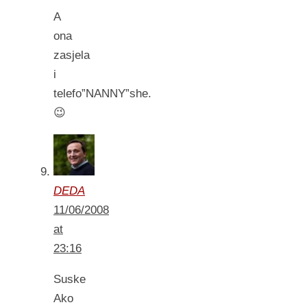
A
ona
zasjela
i
telefo”NANNY”she.
😉
DEDA
11/06/2008
at
23:16
Suske
Ako