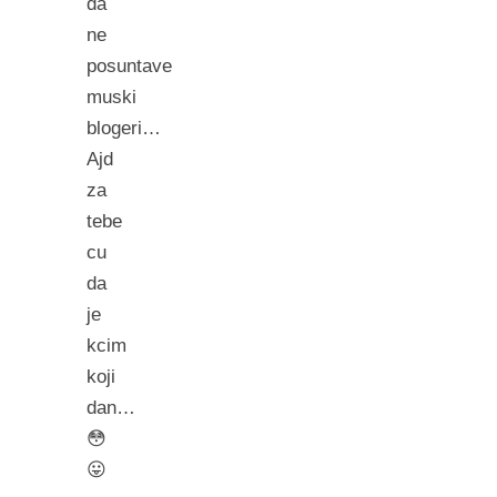
da
ne
posuntave
muski
blogeri…
Ajd
za
tebe
cu
da
je
kcim
koji
dan…
😳
😛