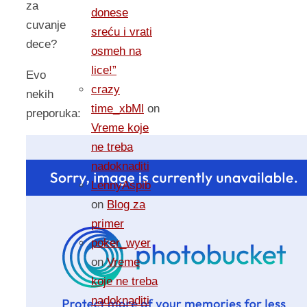
za
donese
cuvanje
sreću i vrati
dece?
osmeh na
lice!”
Evo
crazy
nekih
time_xbMl
on
preporuka:
Vreme koje
ne treba
nadoknaditi
LennyAspib
on
Blog za
primer
poker_wyer
on
Vreme
koje ne treba
nadoknaditi