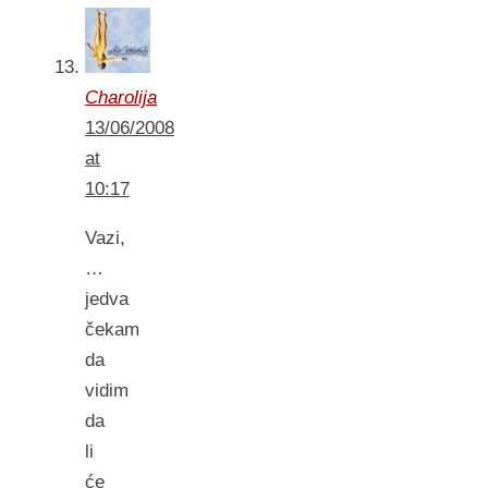
Charolija
13/06/2008
at
10:17
Vazi,
…
jedva
čekam
da
vidim
da
li
će