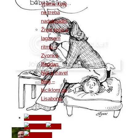
Vreme koje
ne treba
nadoknaditi
Život teče u
laganom
ritmu –
Zvonko
Bogdan
Not a travel
blog –
biciklom do
Lisabona