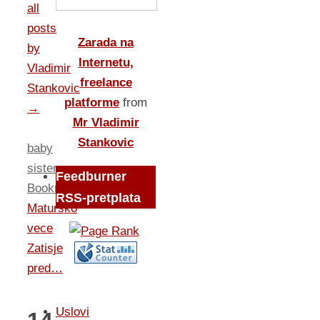
all
posts
Zarada na
by
Internetu,
Vladimir
freelance
Stankovic
platforme
from
→
Mr Vladimir
Stankovic
baby
sister
.
Feedburner
Bookmark
.
RSS-pretplata
Matursko
vece
Zatisje
pred…
Uslovi