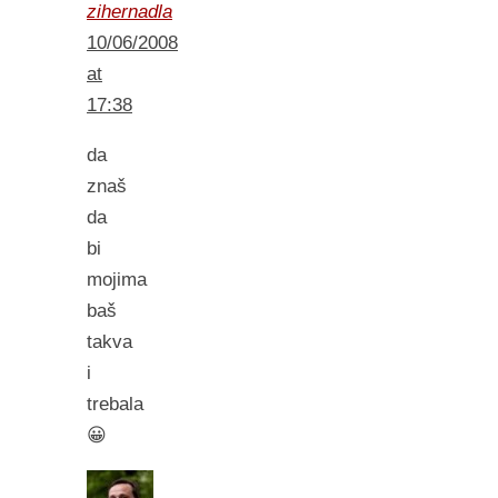
zihernadla
10/06/2008
at
17:38
da
znaš
da
bi
mojima
baš
takva
i
trebala
😀