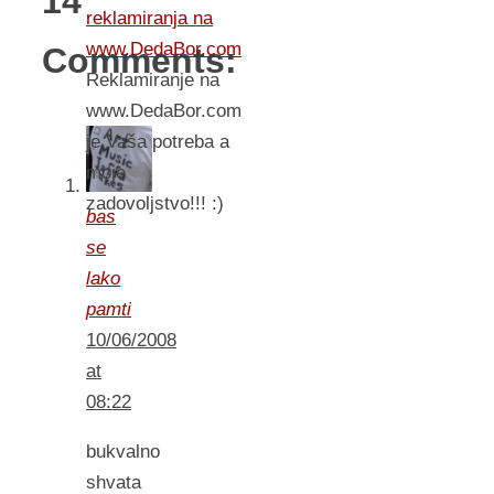
14
reklamiranja na
www.DedaBor.com
Comments:
Reklamiranje na
www.DedaBor.com
je Vaša potreba a
moje
zadovoljstvo!!! :)
bas
se
lako
pamti
10/06/2008
at
08:22
bukvalno
shvata