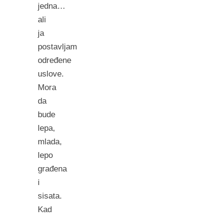
jedna…
ali
ja
postavljam
određene
uslove.
Mora
da
bude
lepa,
mlada,
lepo
građena
i
sisata.
Kad