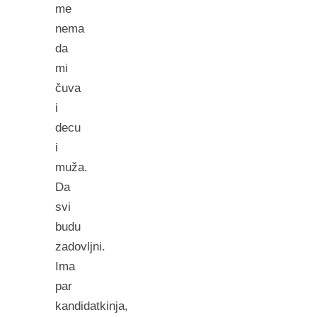
me
nema
da
mi
čuva
i
decu
i
muža.
Da
svi
budu
zadovljni.
Ima
par
kandidatkinja,