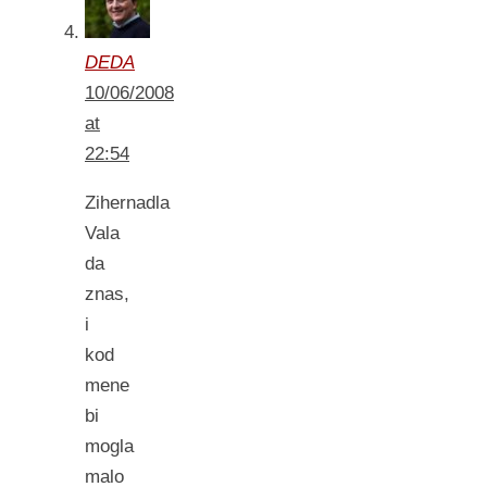
DEDA
10/06/2008
at
22:54
Zihernadla
Vala
da
znas,
i
kod
mene
bi
mogla
malo