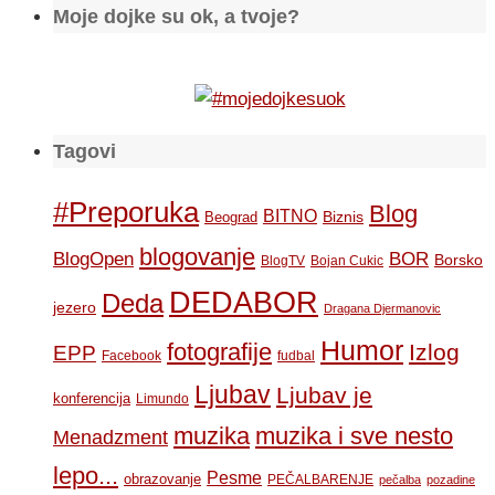
Moje dojke su ok, a tvoje?
Tagovi
#Preporuka
Blog
BITNO
Biznis
Beograd
blogovanje
BOR
BlogOpen
Borsko
BlogTV
Bojan Cukic
DEDABOR
Deda
jezero
Dragana Djermanovic
Humor
fotografije
Izlog
EPP
Facebook
fudbal
Ljubav
Ljubav je
konferencija
Limundo
muzika
muzika i sve nesto
Menadzment
lepo...
Pesme
obrazovanje
PEČALBARENJE
pečalba
pozadine