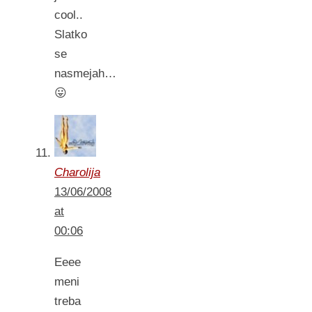
cool..
Slatko
se
nasmejah…
😛
Charolija
13/06/2008
at
00:06
Eeee
meni
treba