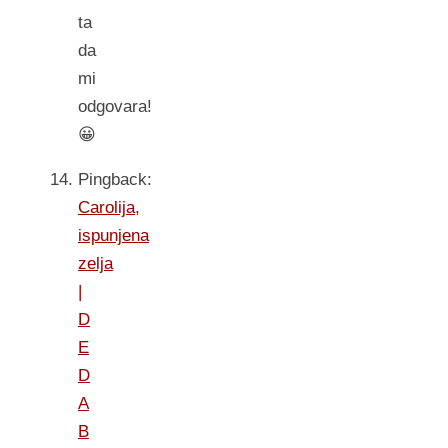
ta
da
mi
odgovara!
😀
Pingback:
Carolija,
ispunjena
zelja
|
D
E
D
A
B