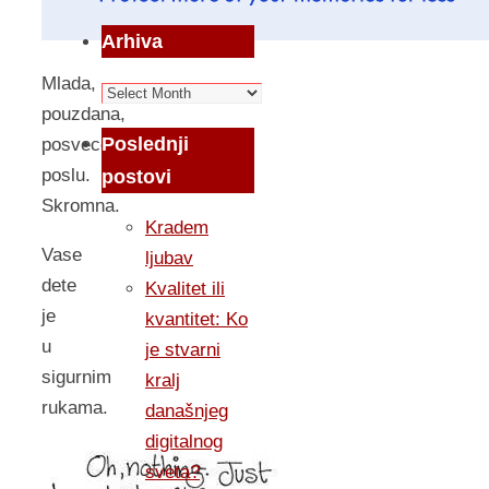
Arhiva
Mlada,
Arhiva
pouzdana,
Poslednji
posvecena
poslu.
postovi
Skromna.
Kradem
Vase
ljubav
dete
Kvalitet ili
je
kvantitet: Ko
u
je stvarni
sigurnim
kralj
rukama.
današnjeg
digitalnog
sveta?