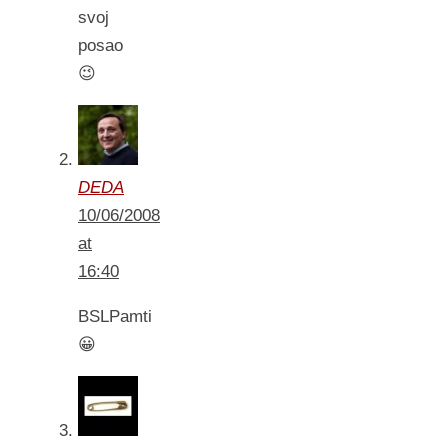
svoj
posao
😉
DEDA
10/06/2008
at
16:40
BSLPamti
😀