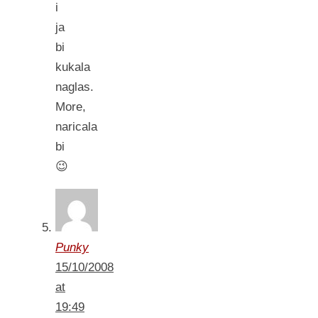
i
ja
bi
kukala
naglas.
More,
naricala
bi
😉
Punky
15/10/2008
at
19:49