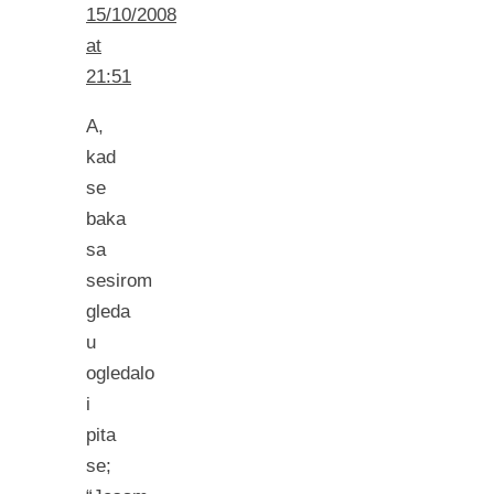
15/10/2008
at
21:51
A,
kad
se
baka
sa
sesirom
gleda
u
ogledalo
i
pita
se;