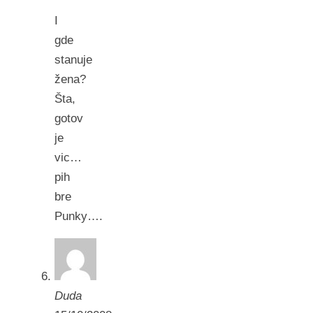
I
gde
stanuje
žena?
Šta,
gotov
je
vic…
pih
bre
Punky….
Duda