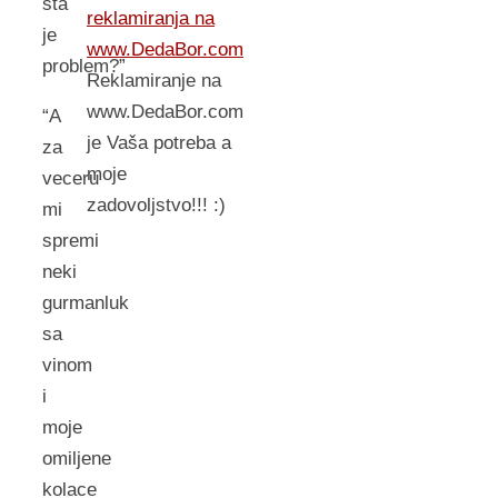
sta
reklamiranja na
je
www.DedaBor.com
problem?”
Reklamiranje na
www.DedaBor.com
“A
je Vaša potreba a
za
moje
veceru
zadovoljstvo!!! :)
mi
spremi
neki
gurmanluk
sa
vinom
i
moje
omiljene
kolace