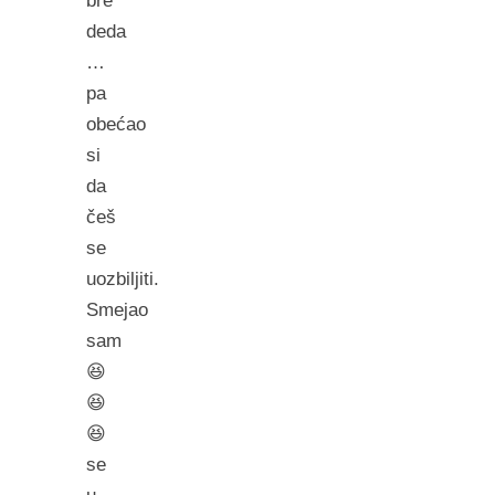
bre
deda
…
pa
obećao
si
da
češ
se
uozbiljiti.
Smejao
sam
😆
😆
😆
se