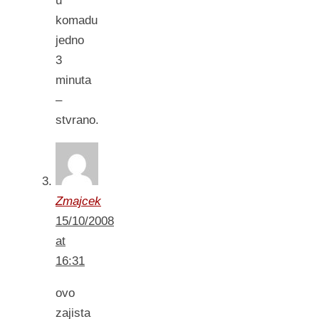
u
komadu
jedno
3
minuta
–
stvrano.
Zmajcek
15/10/2008
at
16:31
ovo
zajista