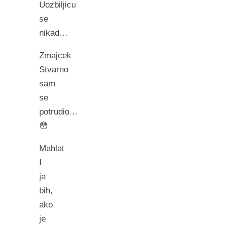
Uozbiljicu
se
nikad…
Zmajcek
Stvarno
sam
se
potrudio…
😳
Mahlat
I
ja
bih,
ako
je