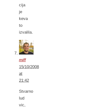
cija
je
keva
to
izvalila.
miff
15/10/2008
at
21:42
Stvarno
lud
vic,