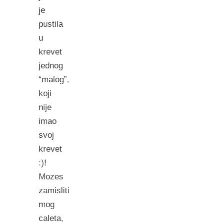
je
pustila
u
krevet
jednog
“malog”,
koji
nije
imao
svoj
krevet
:)!
Mozes
zamisliti
mog
caleta,