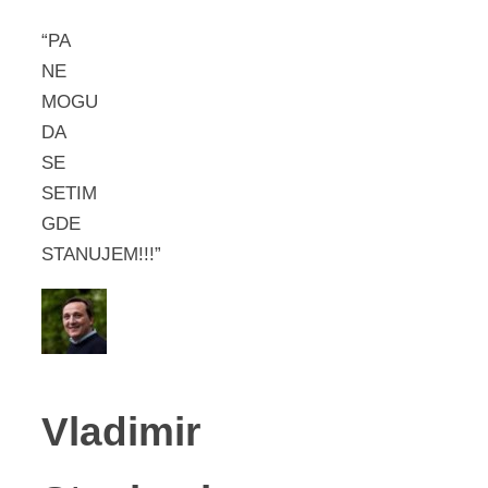
“PA
NE
MOGU
DA
SE
SETIM
GDE
STANUJEM!!!”
Vladimir