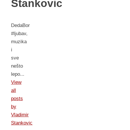
Stankovic
DedaBor
#ljubav,
muzika
i
sve
nešto
lepo...
View
all
posts
by
Vladimir
Stankovic