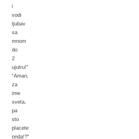
i
vodi
ljubav
sa
mnom
do
2
ujutru!”
“Aman,
za
ime
sveta,
pa
sto
placete
onda!?”