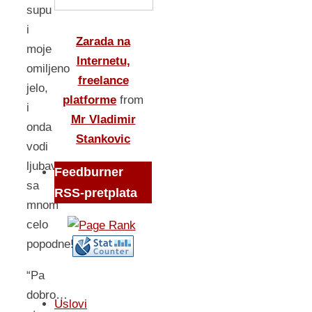
supu
i
Zarada na
moje
Internetu,
omiljeno
freelance
jelo,
platforme
from
i
Mr Vladimir
onda
Stankovic
vodi
ljubav
Feedburner
sa
RSS-pretplata
mnom
celo
popodne!”
“Pa
dobro…
Uslovi