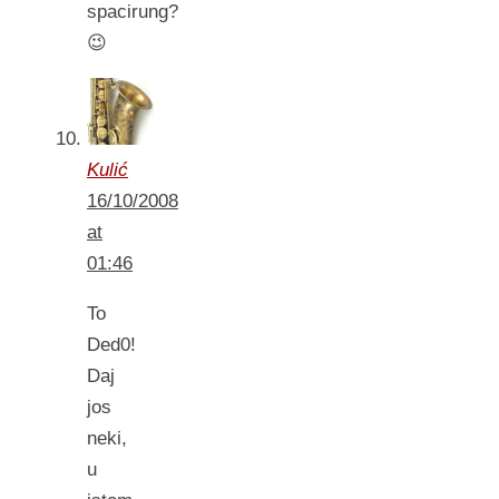
spacirung?
😉
Kulić
16/10/2008
at
01:46
To
Ded0!
Daj
jos
neki,
u