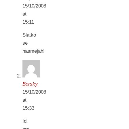
15/10/2008
at
15:11
Slatko
se
nasmejah!
Borsky
15/10/2008
at
15:33
Idi