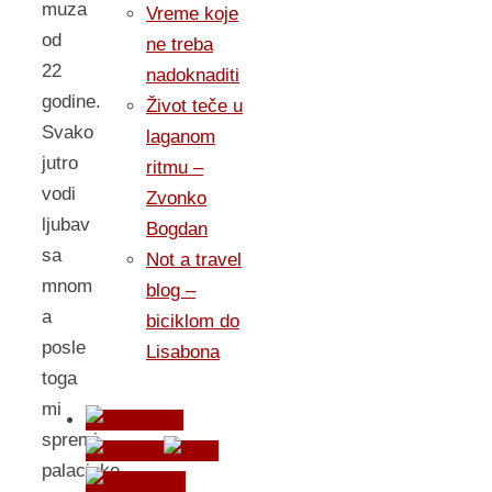
muza
Vreme koje
od
ne treba
22
nadoknaditi
godine.
Život teče u
Svako
laganom
jutro
ritmu –
vodi
Zvonko
ljubav
Bogdan
sa
Not a travel
mnom
blog –
a
biciklom do
posle
Lisabona
toga
mi
spremi
palacinke,