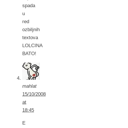
spada
u
red
ozbiljnih
textova
LOLCINA
BATO!
mahlat
15/10/2008
at
18:45
E