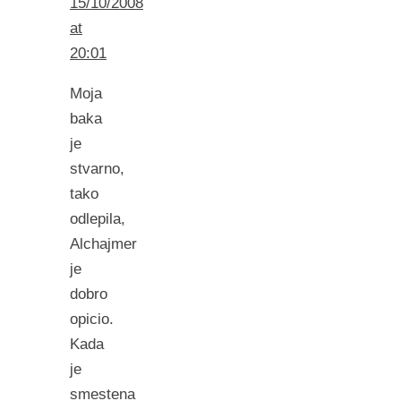
15/10/2008
at
20:01
Moja
baka
je
stvarno,
tako
odlepila,
Alchajmer
je
dobro
opicio.
Kada
je
smestena