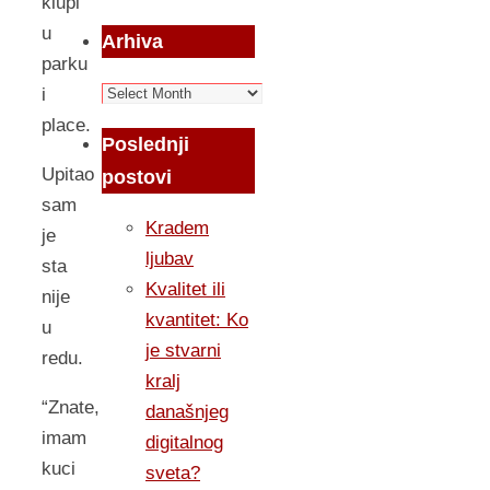
klupi
u
Arhiva
parku
Arhiva
i
place.
Poslednji
Upitao
postovi
sam
Kradem
je
ljubav
sta
Kvalitet ili
nije
kvantitet: Ko
u
je stvarni
redu.
kralj
“Znate,
današnjeg
imam
digitalnog
kuci
sveta?