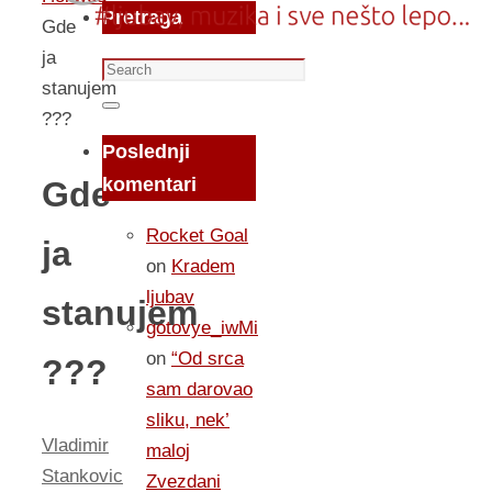
Pretraga
Gde
ja
Search
stanujem
for:
Search
???
Poslednji
komentari
Gde
Rocket Goal
ja
on
Kradem
ljubav
stanujem
gotovye_iwMi
on
“Od srca
???
sam darovao
sliku, nek’
Vladimir
maloj
Stankovic
Zvezdani