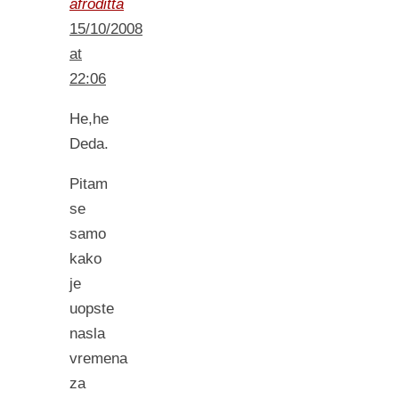
afroditta
15/10/2008
at
22:06
He,he
Deda.
Pitam
se
samo
kako
je
uopste
nasla
vremena
za