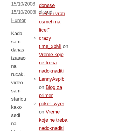
15/10/2008
donese
15/10/2008
Holiwud
,
sreću i vrati
Humor
osmeh na
lice!”
Kada
crazy
sam
time_xbMl
on
danas
Vreme koje
izasao
ne treba
na
nadoknaditi
rucak,
LennyAspib
video
on
Blog za
sam
primer
staricu
poker_wyer
kako
on
Vreme
sedi
koje ne treba
na
nadoknaditi