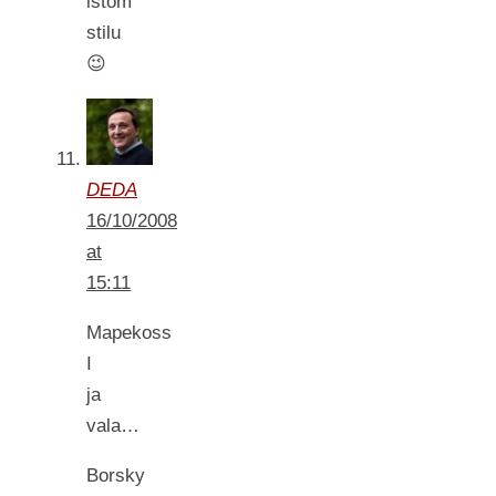
istom
stilu
😉
DEDA
16/10/2008
at
15:11
Mapekoss
I
ja
vala…
Borsky