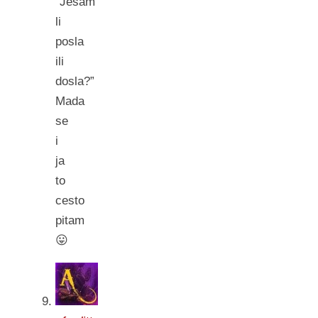
“Jesam
li
posla
ili
dosla?”
Mada
se
i
ja
to
cesto
pitam
😛