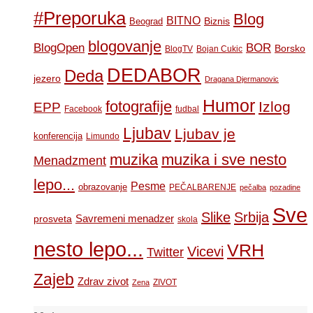
#Preporuka
Blog
BITNO
Biznis
Beograd
blogovanje
BOR
BlogOpen
Borsko
BlogTV
Bojan Cukic
DEDABOR
Deda
jezero
Dragana Djermanovic
Humor
fotografije
Izlog
EPP
Facebook
fudbal
Ljubav
Ljubav je
konferencija
Limundo
muzika
muzika i sve nesto
Menadzment
lepo...
Pesme
obrazovanje
PEČALBARENJE
pečalba
pozadine
Sve
Slike
Srbija
Savremeni menadzer
prosveta
skola
nesto lepo...
VRH
Vicevi
Twitter
Zajeb
Zdrav zivot
ZIVOT
Zena