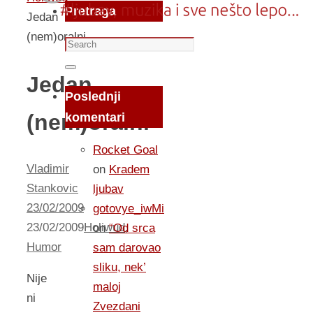
Pretraga
Jedan
(nem)oralni
Search
for:
Search
Jedan
Poslednji
(nem)oralni
komentari
Rocket Goal
Vladimir
on
Kradem
Stankovic
ljubav
23/02/2009
gotovye_iwMi
23/02/2009
Holiwud
,
on
“Od srca
Humor
sam darovao
sliku, nek’
Nije
maloj
ni
Zvezdani