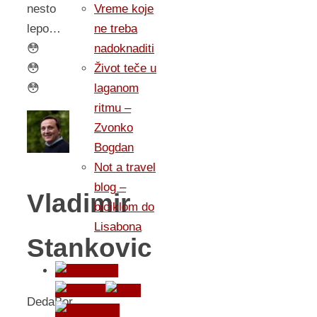
Vreme koje
nesto
ne treba
lepo…
nadoknaditi
😳
Život teče u
😳
laganom
😳
ritmu –
Zvonko
Bogdan
Not a travel
blog –
Vladimir
biciklom do
Lisabona
Stankovic
DedaBor