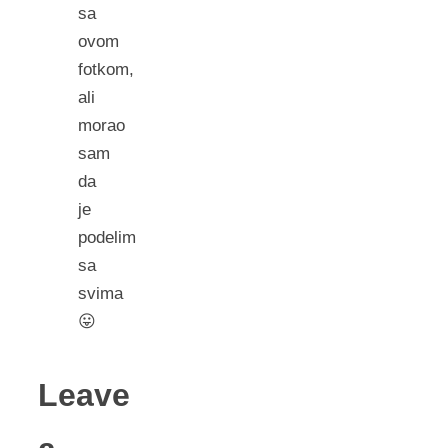
sa
ovom
fotkom,
ali
morao
sam
da
je
podelim
sa
svima
😛
Leave