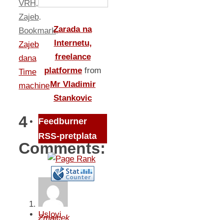
VRH
,
Zajeb
.
Zarada na
Bookmark
.
Internetu,
Zajeb
freelance
dana
platforme
from
Time
Mr Vladimir
machine
Stankovic
4
Feedburner
RSS-pretplata
Comments:
Uslovi
Zmajcek