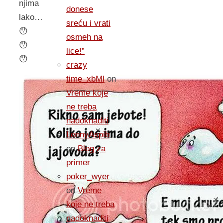
njima
donese
lako…
sreću i vrati
😯
osmeh na
😯
lice!”
😯
crazy
time_xbMl
on
Vreme koje
ne treba
nadoknaditi
LennyAspib
on
Blog za
primer
poker_wyer
on
Vreme
koje ne treba
nadoknaditi