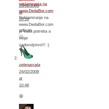
reklamiranja na
23/02/2009
www.DedaBor.com
at
Reklamiranje na
20:20
www.DedaBor.com
odlican
je Vaša potreba a
🙂
moje
zadovoljstvo!!! :)
zelenavrata
24/02/2009
at
10:48
😆