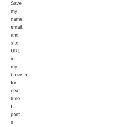
Save
my
name,
email,
and
site
URL
in
my
browser
for
next
time
I
post
a