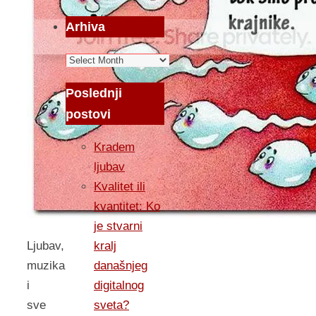
Arhiva
Arhiva
Poslednji
postovi
Kradem
ljubav
Kvalitet ili
kvantitet: Ko
je stvarni
kralj
Ljubav,
današnjeg
muzika
digitalnog
i
sveta?
sve