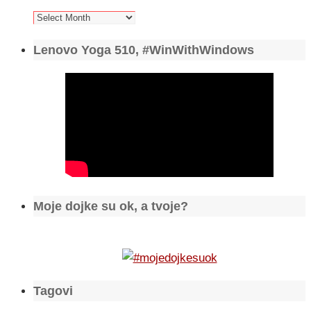
Arhiva
Lenovo Yoga 510, #WinWithWindows
Moje dojke su ok, a tvoje?
Tagovi