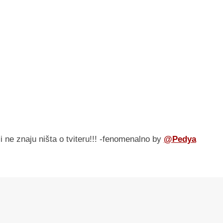
ji ne znaju ništa o tviteru!!! -fenomenalno by
@Pedya