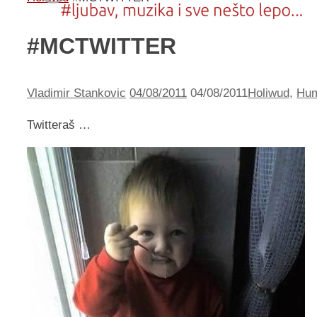
#MCTWITTER
Vladimir Stankovic
04/08/2011
04/08/2011
Holiwud
,
Hu
Twitteraš …