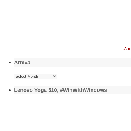
Zar
Arhiva
Arhiva
Lenovo Yoga 510, #WinWithWindows