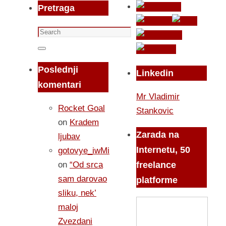
Pretraga
Search
for:
Search
Poslednji
Linkedin
komentari
Mr Vladimir
Rocket Goal
Stankovic
on
Kradem
Zarada na
ljubav
Internetu, 50
gotovye_iwMi
on
“Od srca
freelance
sam darovao
platforme
sliku, nek’
maloj
Zvezdani