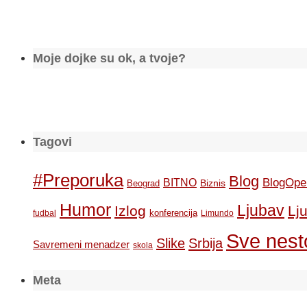
Moje dojke su ok, a tvoje?
Tagovi
#Preporuka
Blog
BlogOpe
BITNO
Biznis
Beograd
Humor
Ljubav
Izlog
Lj
konferencija
fudbal
Limundo
Sve nesto
Slike
Srbija
Savremeni menadzer
skola
Meta