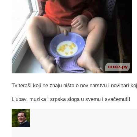
Tviteraši koji ne znaju ništa o novinarstvu i novinari ko
Ljubav, muzika i srpska sloga u svemu i svačemu!!!