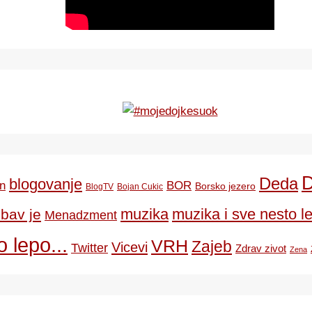
Deda
blogovanje
BOR
n
Borsko jezero
BlogTV
Bojan Cukic
ubav je
muzika
muzika i sve nesto le
Menadzment
 lepo...
VRH
Zajeb
Vicevi
Twitter
Zdrav zivot
Zena