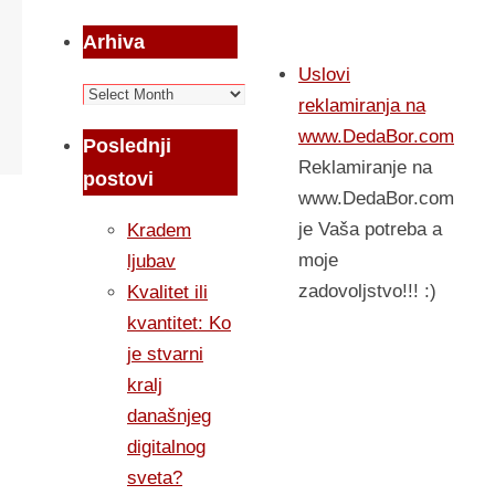
Arhiva
Uslovi
Arhiva
reklamiranja na
www.DedaBor.com
Poslednji
Reklamiranje na
postovi
www.DedaBor.com
je Vaša potreba a
Kradem
moje
ljubav
zadovoljstvo!!! :)
Kvalitet ili
kvantitet: Ko
je stvarni
kralj
današnjeg
digitalnog
sveta?