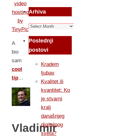
Arhiva
Arhiva
Poslednji
A
postovi
bio
sam
Kradem
cool
ljubav
tip
…
Kvalitet ili
kvantitet: Ko
je stvarni
kralj
današnjeg
Vladimir
digitalnog
sveta?