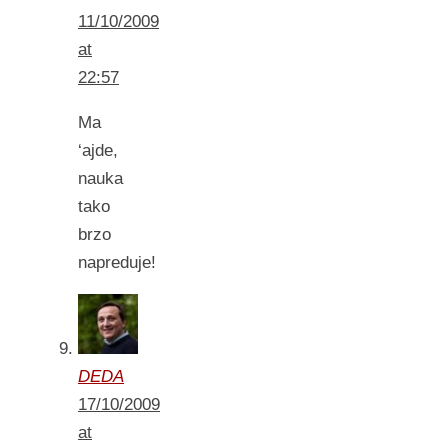
11/10/2009
at
22:57
Ma
‘ajde,
nauka
tako
brzo
napreduje!
DEDA
17/10/2009
at