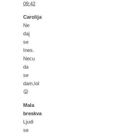
09:42
Carolija
Ne
daj
se
Ines.
Necu
da
se
dam,lol
😛
Mala
breskva
Ljudi
se