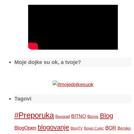
Moje dojke su ok, a tvoje?
Tagovi
#Preporuka
Blog
BITNO
Biznis
Beograd
blogovanje
BOR
BlogOpen
Borsko
BlogTV
Bojan Cukic