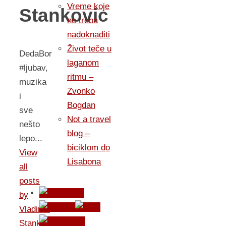
Vreme koje
Stankovic
ne treba
nadoknaditi
Život teče u
DedaBor
laganom
#ljubav,
ritmu –
muzika
Zvonko
i
Bogdan
sve
Not a travel
nešto
blog –
lepo...
biciklom do
View
Lisabona
all
posts
by
Vladimir
Stankovic