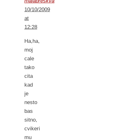
malabreskva
10/10/2009
at
12:28
Ha,ha,
moj
cale
tako
cita
kad
je
nesto
bas
sitno,
cvikeri
mu