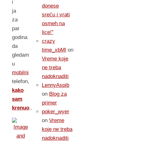
i
donese
ja
sreću i vrati
za
osmeh na
par
lice!”
godina
crazy
da
time_xbMl
on
gledam
Vreme koje
u
ne treba
mobilni
nadoknaditi
telefon,
LennyAspib
kako
on
Blog za
sam
primer
krenuo
..
poker_wyer
on
Vreme
koje ne treba
nadoknaditi