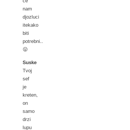
ce
nam
djozluci
itekako
biti
potrebni..
😛
Suske
Tvoj
sef
je
kreten,
on
samo
drzi
lupu