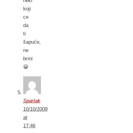
neki
koji
ce
da
ti
šapuće,
ne
brini
😀
Spartak
10/10/2009
at
17:46