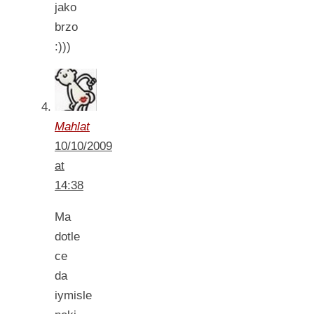
jako
brzo
:)))
Mahlat
10/10/2009
at
14:38
Ma
dotle
ce
da
iymisle