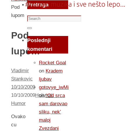
Pretraga
Pod
lupom
Search
for:
Search
Pod
Poslednji
lupom
komentari
Rocket Goal
Vladimir
on
Kradem
Stankovic
ljubav
10/10/2009
gotovye_iwMi
10/10/2009
Holiwud
,
on
“Od srca
Humor
sam darovao
sliku, nek’
Ovako
maloj
cu
Zvezdani