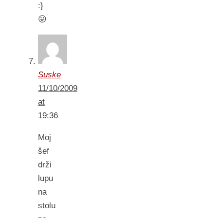
:}
😛
Suske
11/10/2009
at
19:36
Moj
šef
drži
lupu
na
stolu