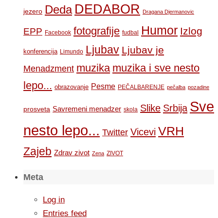
DEDABOR
Deda
jezero
Dragana Djermanovic
Humor
fotografije
Izlog
EPP
Facebook
fudbal
Ljubav
Ljubav je
konferencija
Limundo
muzika
muzika i sve nesto
Menadzment
lepo...
Pesme
obrazovanje
PEČALBARENJE
pečalba
pozadine
Sve
Slike
Srbija
Savremeni menadzer
prosveta
skola
nesto lepo...
VRH
Vicevi
Twitter
Zajeb
Zdrav zivot
ZIVOT
Zena
Meta
Log in
Entries feed