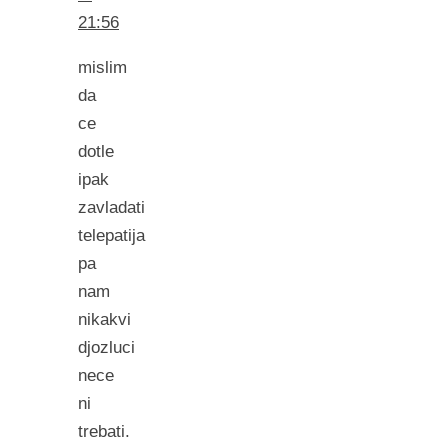
21:56
mislim
da
ce
dotle
ipak
zavladati
telepatija
pa
nam
nikakvi
djozluci
nece
ni
trebati.