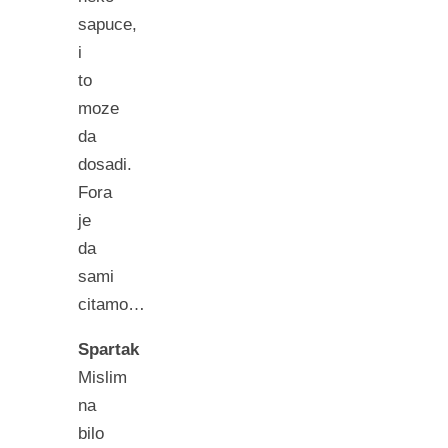
sapuce,
i
to
moze
da
dosadi.
Fora
je
da
sami
citamo…
Spartak
Mislim
na
bilo