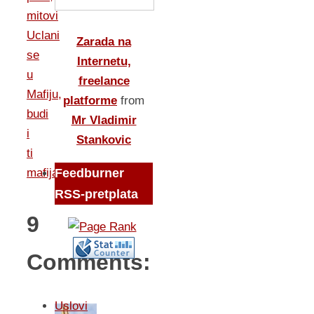
mitovi
Uclani
Zarada na
se
Internetu,
u
freelance
Mafiju,
platforme
from
budi
Mr Vladimir
i
Stankovic
ti
Feedburner
mafijas
RSS-pretplata
9
Comments:
Uslovi