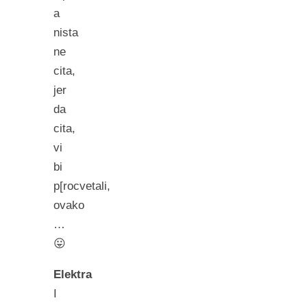
a
nista
ne
cita,
jer
da
cita,
vi
bi
p[rocvetali,
ovako
…
😛
Elektra
I