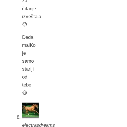
za
čitanje
izveštaja
😯
Deda
malKo
je
samo
stariji
od
tebe
😆
electrasdreams