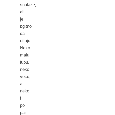
snalaze,
ali
je
bgitno
da
citaju.
Neko
malu
lupu,
neko
vecu,
a
neko
i
po
par