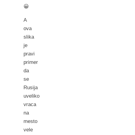
😀
A
ova
slika
je
pravi
primer
da
se
Rusija
uveliko
vraca
na
mesto
vele