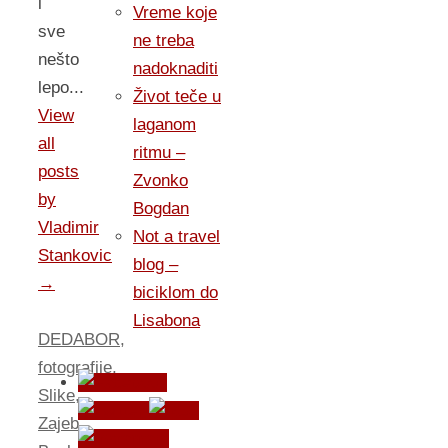
i
Vreme koje
sve
ne treba
nešto
nadoknaditi
lepo...
Život teče u
View
laganom
all
ritmu –
posts
Zvonko
by
Bogdan
Vladimir
Not a travel
Stankovic
blog –
→
biciklom do
Lisabona
DEDABOR
,
fotografije
,
Slike
,
Zajeb
.