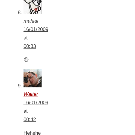
mahlat
16/01/2009
at
00:33
😆
Walter
16/01/2009
at
00:42
Hehehe