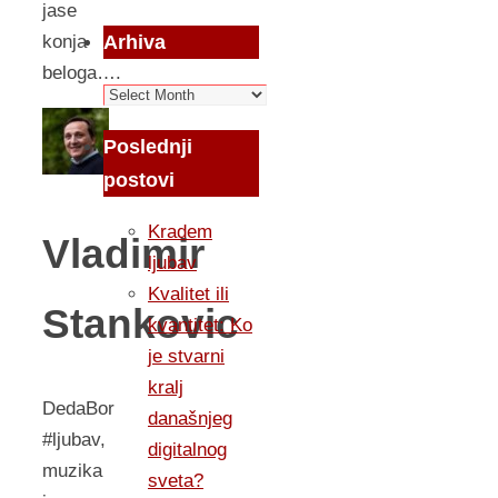
jase
Arhiva
konja
beloga….
Arhiva
Poslednji
postovi
Kradem
Vladimir
ljubav
Kvalitet ili
Stankovic
kvantitet: Ko
je stvarni
kralj
DedaBor
današnjeg
#ljubav,
digitalnog
muzika
sveta?