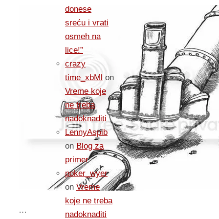
donese
sreću i vrati
osmeh na
lice!”
crazy
time_xbMl
on
Vreme koje
ne treba
nadoknaditi
LennyAspib
on
Blog za
primer
poker_wyer
on
Vreme
koje ne treba
…
nadoknaditi