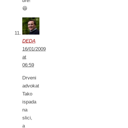
bre!
😆
DEDA
16/01/2009
at
06:59
Drveni
advokat
Tako
ispada
na
slici,
a