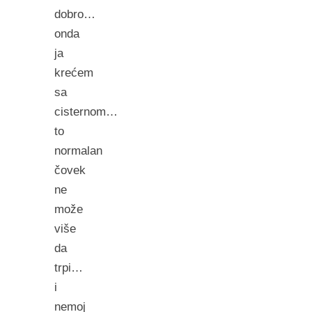
dobro…
onda
ja
krećem
sa
cisternom…
to
normalan
čovek
ne
može
više
da
trpi…
i
nemoj