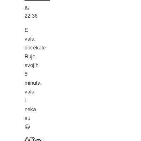
at
22:36
E
vala,
docekale
Ruje,
svojih
5
minuta,
vala
i
neka
su
😀