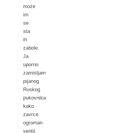
moze
im
se
sta
ih
zabole.
Ja
uporno
zamisljam
pijanog
Ruskog
pukovnika
kako
zavrce
ogroman
ventil.