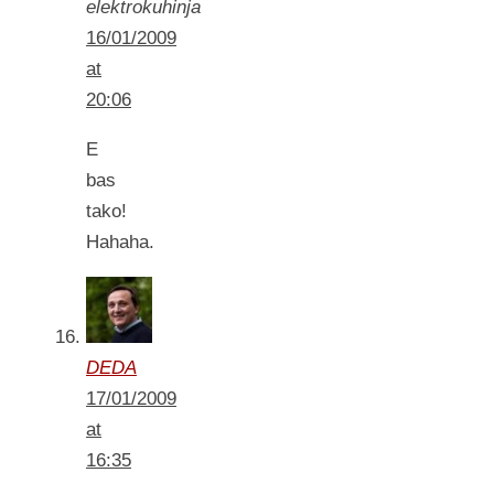
elektrokuhinja
16/01/2009
at
20:06
E
bas
tako!
Hahaha.
DEDA
17/01/2009
at
16:35