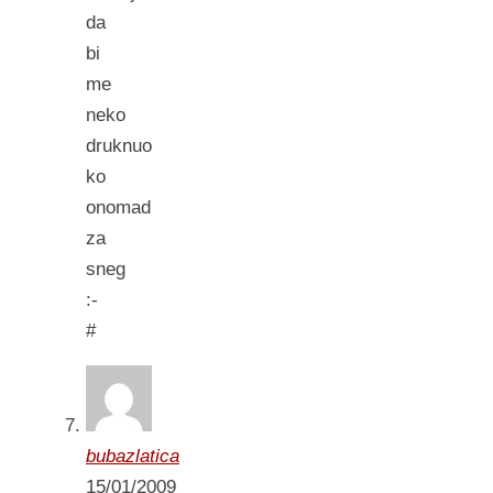
da
bi
me
neko
druknuo
ko
onomad
za
sneg
:-
#
bubazlatica
15/01/2009