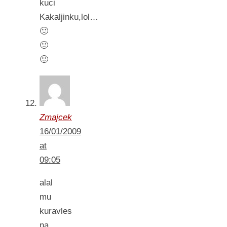
kuci
Kakaljinku,lol…
🙂
🙂
🙂
Zmajcek
16/01/2009
at
09:05
alal
mu
kuravles
na