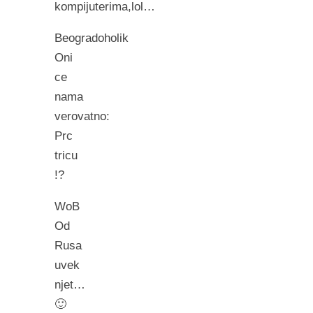
kompijuterima,lol…
Beogradoholik
Oni
ce
nama
verovatno:
Prc
tricu
!?
WoB
Od
Rusa
uvek
njet…
🙂