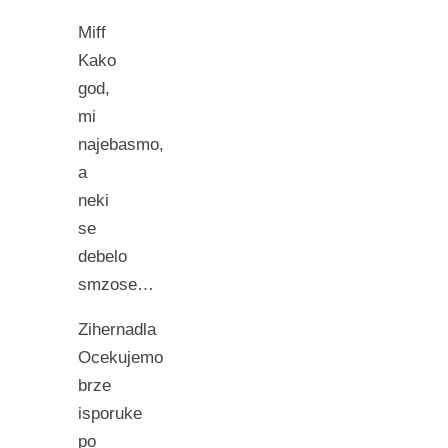
Miff
Kako
god,
mi
najebasmo,
a
neki
se
debelo
smzose…
Zihernadla
Ocekujemo
brze
isporuke
po