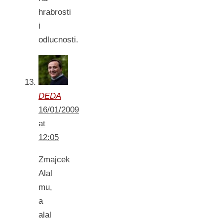
hrabrosti
i
odlucnosti.
DEDA
16/01/2009
at
12:05
Zmajcek
Alal
mu,
a
alal