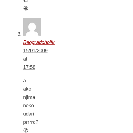
😆
😆
Beogradoholik
15/01/2009
at
17:58
a
ako
njima
neko
udari
prrrrc?
😮