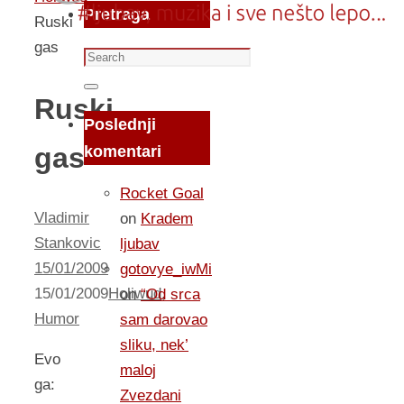
Pretraga
Ruski
gas
Search
for:
Search
Ruski
Poslednji
gas
komentari
Rocket Goal
Vladimir
on
Kradem
Stankovic
ljubav
15/01/2009
gotovye_iwMi
15/01/2009
Holiwud
,
on
“Od srca
Humor
sam darovao
sliku, nek’
Evo
maloj
ga:
Zvezdani