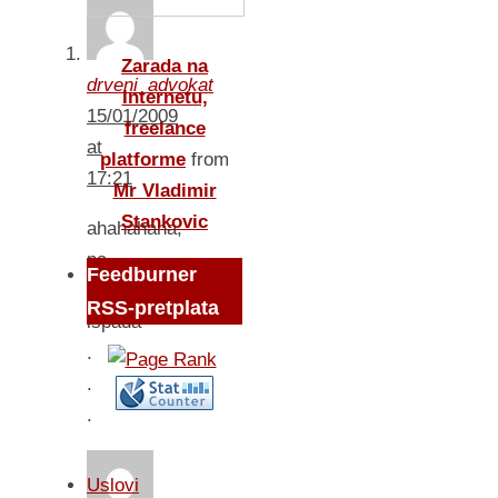
Zarada na
drveni_advokat
Internetu,
15/01/2009
freelance
at
platforme
from
17:21
Mr Vladimir
Stankovic
ahahahaha,
pa
Feedburner
tako
RSS-pretplata
ispada
.
.
.
Uslovi