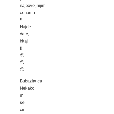
najpovoljnijim
cenama
!!
Hajde
dete,
hitaj
!!!
🙂
🙂
🙂
Bubazlatica
Nekako
mi
se
cini