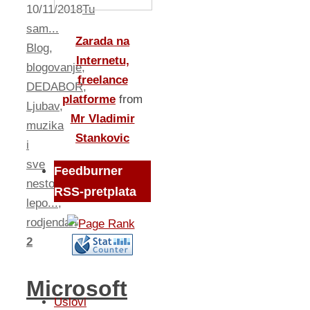
10/11/2018
Tu
sam...
Zarada na
Blog
,
Internetu,
blogovanje
,
freelance
DEDABOR
,
platforme
from
Ljubav
,
Mr Vladimir
muzika
Stankovic
i
sve
Feedburner
nesto
RSS-pretplata
lepo...
,
rodjendan
2
Microsoft
Uslovi