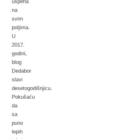
uspeha
na
svim
poljima.
U
2017.
godini,
blog
Dedabor
slavi
desetogodišnjicu.
Pokušaću
da
sa
puno
lepih