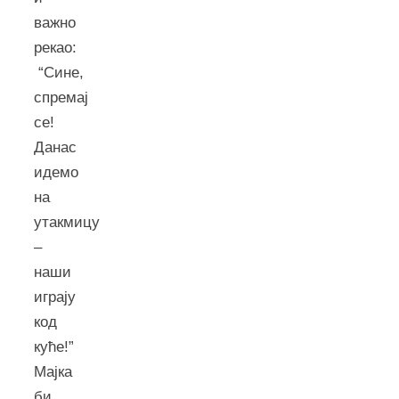
важно
рекао:
“Сине,
спремај
се!
Данас
идемо
на
утакмицу
–
наши
играју
код
куће!”
Мајка
би