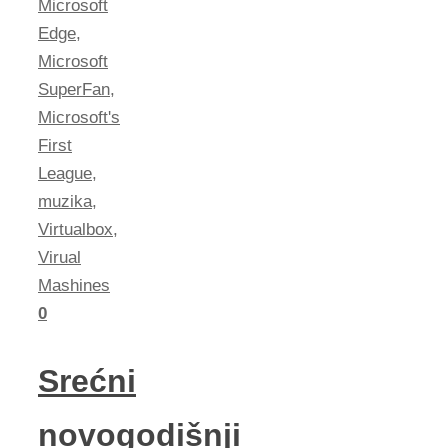
Microsoft
Edge
,
Microsoft
SuperFan
,
Microsoft's
First
League
,
muzika
,
Virtualbox
,
Virual
Mashines
0
Srećni
novogodišnji