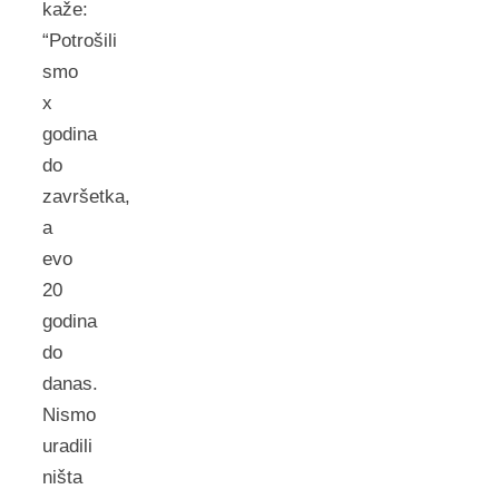
kaže:
“Potrošili
smo
x
godina
do
završetka,
a
evo
20
godina
do
danas.
Nismo
uradili
ništa