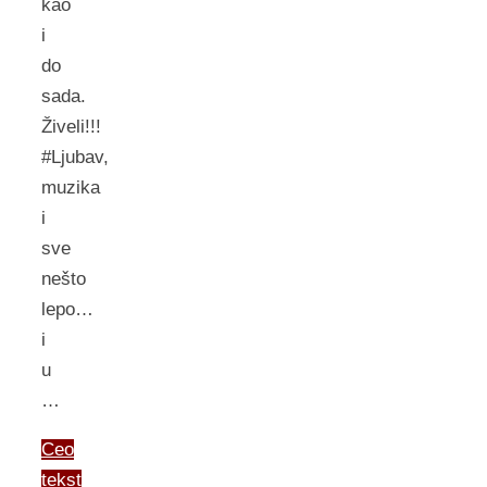
kao
i
do
sada.
Živeli!!!
#Ljubav,
muzika
i
sve
nešto
lepo…
i
u
…
Ceo
tekst