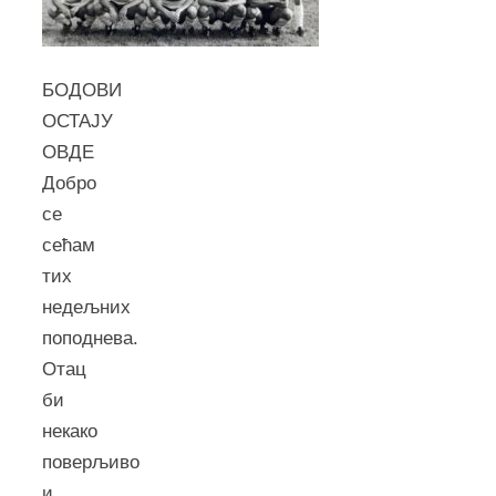
БОДОВИ
ОСТАJУ
ОВДЕ
Добро
се
сећам
тих
недељних
поподнева.
Отац
би
некако
поверљиво
и