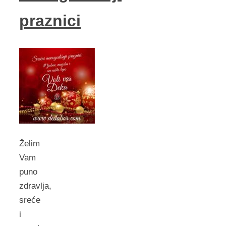
praznici
Želim
Vam
puno
zdravlja,
sreće
i