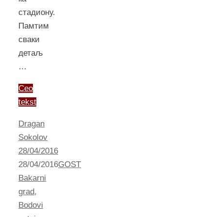
стадиону.
Памтим
сваки
детаљ
…
Ceo
tekst
Dragan
Sokolov
28/04/2016
28/04/2016
GOST
Bakarni
grad
,
Bodovi