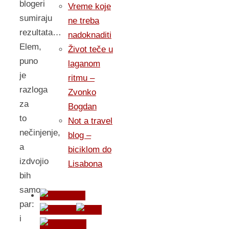
blogeri
Vreme koje
sumiraju
ne treba
rezultata…
nadoknaditi
Elem,
Život teče u
puno
laganom
je
ritmu –
razloga
Zvonko
za
Bogdan
to
Not a travel
nečinjenje,
blog –
a
biciklom do
izdvojio
Lisabona
bih
samo
par:
i