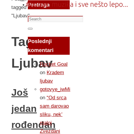
Pretraga
tagged
"Ljubav"
Search
for:
Search
Tag:
Poslednji
komentari
Ljubav
Rocket Goal
on
Kradem
ljubav
gotovye_iwMi
Još
on
“Od srca
sam darovao
jedan
sliku, nek’
rođendan
maloj
Zvezdani