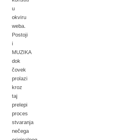
u
okviru
weba.
Postoji
i
MUZIKA
dok
čovek
prolazi
kroz
taj
prelepi
proces
stvaranja
nečega
originalnog,