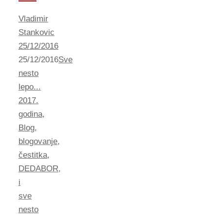
Vladimir
Stankovic
25/12/2016
25/12/2016
Sve
nesto
lepo...
2017.
godina
,
Blog
,
blogovanje
,
čestitka
,
DEDABOR
,
i
sve
nesto