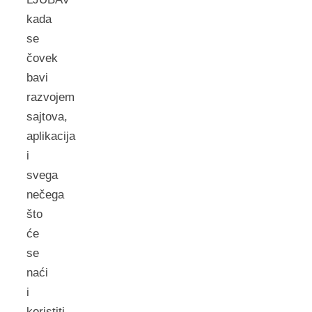
kada
se
čovek
bavi
razvojem
sajtova,
aplikacija
i
svega
nečega
što
će
se
naći
i
koristiti