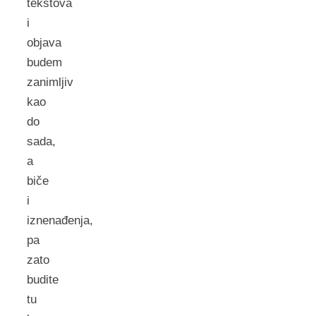
tekstova
i
objava
budem
zanimljiv
kao
do
sada,
a
biče
i
iznenađenja,
pa
zato
budite
tu