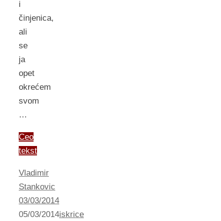
i
činjenica,
ali
se
ja
opet
okrećem
svom
…
Ceo
tekst
Vladimir
Stankovic
03/03/2014
05/03/2014
iskrice