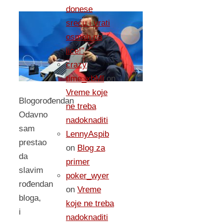
donese
sreću i vrati
osmeh na
lice!”
crazy
time_xbMl
on
Vreme koje
Blogorođendan
ne treba
Odavno
nadoknaditi
sam
LennyAspib
prestao
on
Blog za
da
primer
slavim
poker_wyer
rođendan
on
Vreme
bloga,
koje ne treba
i
nadoknaditi