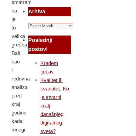
smatram
da
Arhiva
je
Arhiva
to
velika
Poslednji
greška.
postovi
Baš
kao
Kradem
i
ljubav
redovna
Kvalitet ili
analiza
kvantitet: Ko
pred
je stvarni
kraj
kralj
godine
današnjeg
kada
digitalnog
mnogi
sveta?