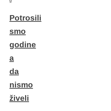
0
Potrosili
smo
godine
a
da
nismo
živeli