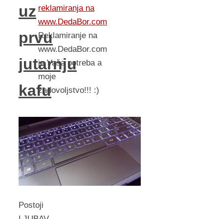
uz
reklamiranja na
www.DedaBor.com
prvu
Reklamiranje na
www.DedaBor.com
jutarnju
je Vaša potreba a
moje
kafu
zadovoljstvo!!! :)
Postoji
LJUBAV