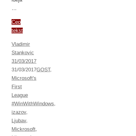
…
Ceo
tekst
Vladimir
Stankovic
31/03/2017
31/03/2017
GOST
,
Microsoft's
First
League
#WinWithWindows
,
izazov
,
Ljubav
,
Mickrosoft
,