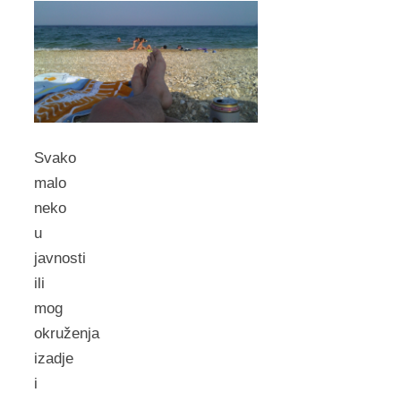
Svako
malo
neko
u
javnosti
ili
mog
okruženja
izadje
i