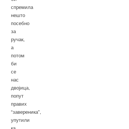
спремила
нешто
посебно
за
ручак,
а
потом
би
се
нас
двојица,
попут
правих
“завереника”,
упутили
ка