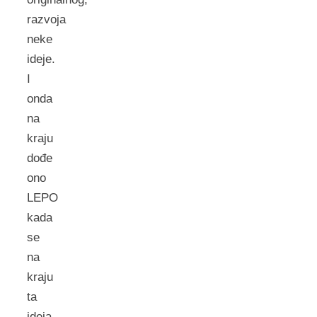
razvoja
neke
ideje.
I
onda
na
kraju
dođe
ono
LEPO
kada
se
na
kraju
ta
ideja