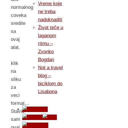
Vreme koje
normalnog
ne treba
coveka
nadoknaditi
sredite
Život teče u
sa
laganom
ovaj
ritmu –
alat.
Zvonko
Bogdan
klik
Not a travel
na
blog –
sliku
biciklom do
za
Lisabona
veci
format…
Stavio
sam
ovaj