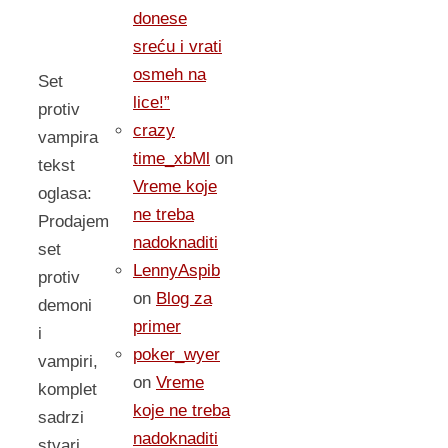
donese
sreću i vrati
osmeh na
Set
lice!”
protiv
crazy
vampira
time_xbMl
on
tekst
Vreme koje
oglasa:
ne treba
Prodajem
nadoknaditi
set
LennyAspib
protiv
on
Blog za
demoni
primer
i
poker_wyer
vampiri,
on
Vreme
komplet
koje ne treba
sadrzi
nadoknaditi
stvari