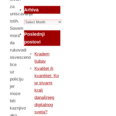
za
Arhiva
uniscavanje
istih.
Arhiva
Sovem
Poslednji
mora
postovi
da
rukovodi
Kradem
osvesceno
ljubav
lice
Kvalitet ili
uz
kvantitet: Ko
policiju
je stvarni
jer
kralj
moze
današnjeg
biti
digitalnog
kaznjivo
sveta?
ako