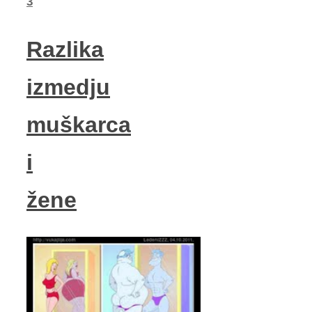
3
Razlika
izmedju
muškarca
i
žene