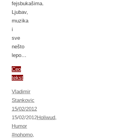
fejsbukašima.
Ljubav,
muzika
i
sve
nešto
lepo…
Ceo
tekst
Vladimir
Stankovic
15/02/2012
15/02/2012
Holiwud
,
Humor
#nohomo
,