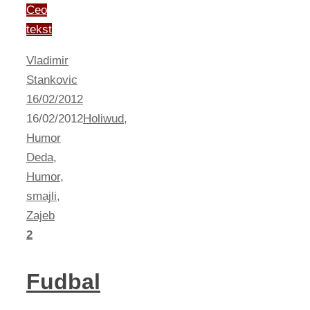
Ceo
tekst
Vladimir
Stankovic
16/02/2012
16/02/2012
Holiwud
,
Humor
Deda
,
Humor
,
smajli
,
Zajeb
2
Fudbal