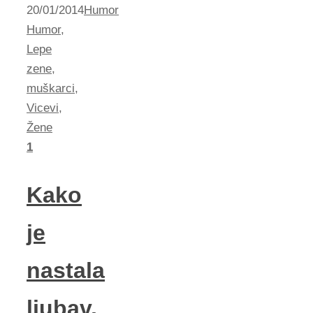
20/01/2014
Humor
Humor
,
Lepe
zene
,
muškarci
,
Vicevi
,
Žene
1
Kako
je
nastala
ljubav,