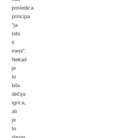
posledica
principa
“ja
tebi
ti
meni”.
Nekad
je
to
bila
dečija
igrica,
ali
je
to
danas