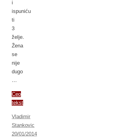
i
ispuniću
ti
3
želje.
Žena
se
nije
dugo
…
Ceo
tekst
Vladimir
Stankovic
20/01/2014