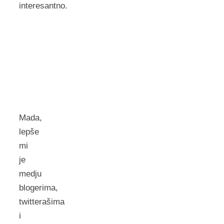
interesantno.
Mada,
lepše
mi
je
medju
blogerima,
twitterašima
i