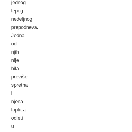
jednog
lepog
nedeljnog
prepodneva.
Jedna
od
njih
nije
bila
previše
spretna
i
njena
loptica
odleti
u