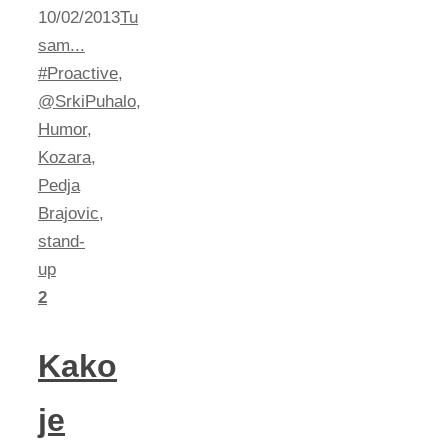
10/02/2013
Tu
sam...
#Proactive
,
@SrkiPuhalo
,
Humor
,
Kozara
,
Pedja
Brajovic
,
stand-
up
2
Kako
je