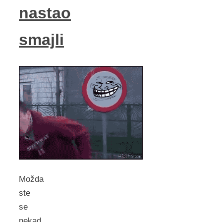
nastao
smajli
Možda
ste
se
nekad