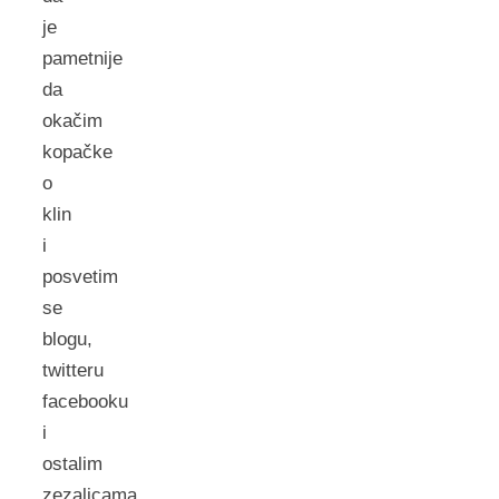
je
pametnije
da
okačim
kopačke
o
klin
i
posvetim
se
blogu,
twitteru
facebooku
i
ostalim
zezalicama