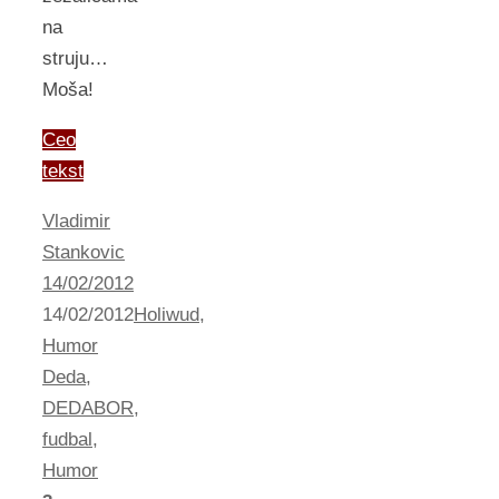
na
struju…
Moša!
Ceo
tekst
Vladimir
Stankovic
14/02/2012
14/02/2012
Holiwud
,
Humor
Deda
,
DEDABOR
,
fudbal
,
Humor