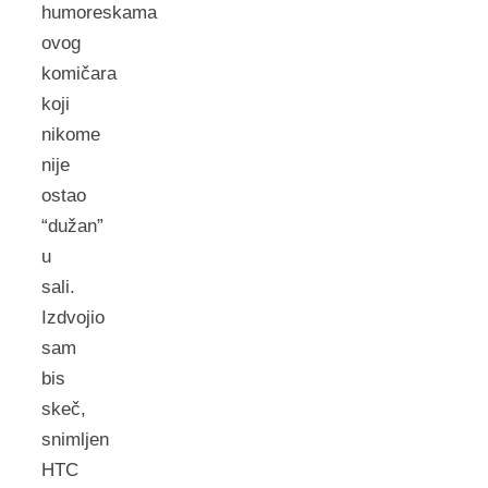
humoreskama
ovog
komičara
koji
nikome
nije
ostao
“dužan”
u
sali.
Izdvojio
sam
bis
skeč,
snimljen
HTC