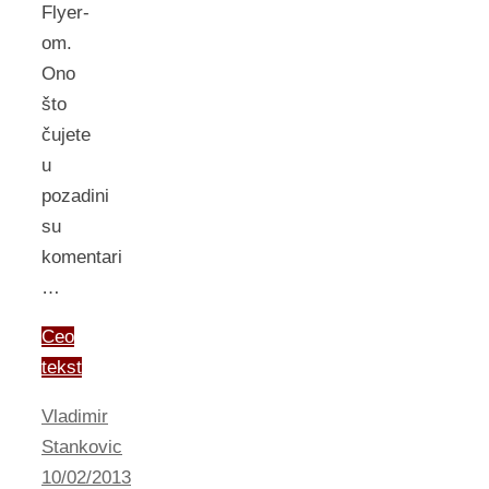
Flyer-
om.
Ono
što
čujete
u
pozadini
su
komentari
…
Ceo
tekst
Vladimir
Stankovic
10/02/2013