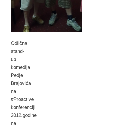
Odlična
stand-
up
komedija
Pedje
Brajovića
na
#Proactive
konferenciji
2012.godine
na