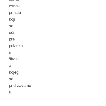
osnovi
princip
koji
se
uči
pre
polaska
u
školu
a
kojeg
se
pridržavamo
u
…