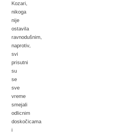
Kozari,
nikoga
nije
ostavila
ravnodušnim,
naprotiv,
svi
prisutni
su
se
sve
vreme
smejali
odlicnim
doskočicama
i