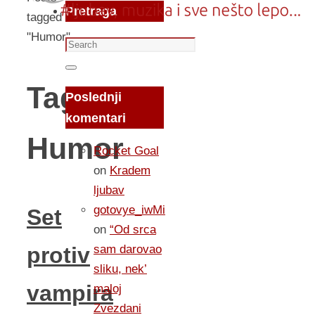
Pretraga
tagged
"Humor"
Search
for:
Search
Tag:
Poslednji
komentari
Humor
Rocket Goal
on
Kradem
ljubav
gotovye_iwMi
Set
on
“Od srca
sam darovao
protiv
sliku, nek’
vampira
maloj
Zvezdani