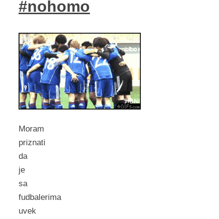
#nohomo
Moram
priznati
da
je
sa
fudbalerima
uvek