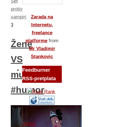
Set
protiv
vampiri
Zarada na
3
Internetu,
freelance
platforme
from
Žene
Mr Vladimir
Stankovic
VS
Feedburner
muškarci
RSS-pretplata
#humor
Uslovi