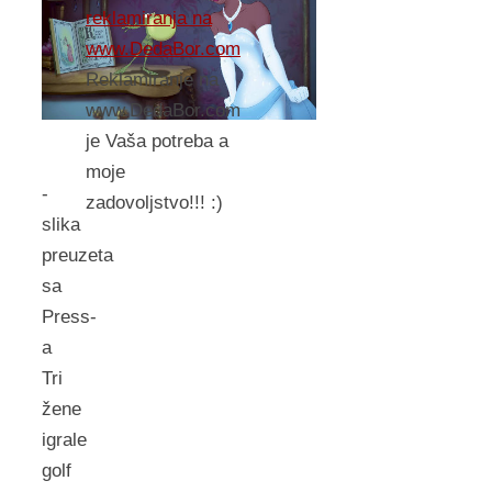
reklamiranja na
www.DedaBor.com
Reklamiranje na
www.DedaBor.com
je Vaša potreba a
moje
-
zadovoljstvo!!! :)
slika
preuzeta
sa
Press-
a
Tri
žene
igrale
golf