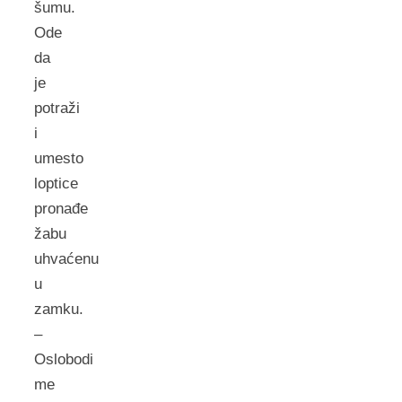
šumu.
Ode
da
je
potraži
i
umesto
loptice
pronađe
žabu
uhvaćenu
u
zamku.
–
Oslobodi
me