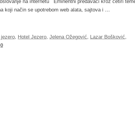
slovanje na internetu Eminentni predavači kroz četiri teme
a koji način se upotrebom web alata, sajtova i …
 jezero
,
Hotel Jezero
,
Jelena Ožegović
,
Lazar Bošković
,
0