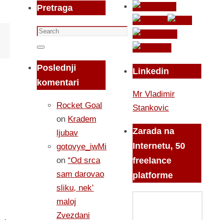
Pretraga
Search
for:
Search
Poslednji
Linkedin
komentari
Mr Vladimir
Rocket Goal
Stankovic
on
Kradem
Zarada na
ljubav
Internetu, 50
gotovye_iwMi
on
“Od srca
freelance
sam darovao
platforme
sliku, nek’
maloj
Zvezdani