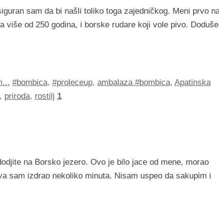
 siguran sam da bi našli toliko toga zajedničkog. Meni prvo n
a više od 250 godina, i borske rudare koji vole pivo. Doduše
...
#bombica
,
#proleceup
,
ambalaza #bombica
,
Apatinska
,
priroda
,
rostilj
1
 dodjite na Borsko jezero. Ovo je bilo jace od mene, morao
edva sam izdrao nekoliko minuta. Nisam uspeo da sakupim i