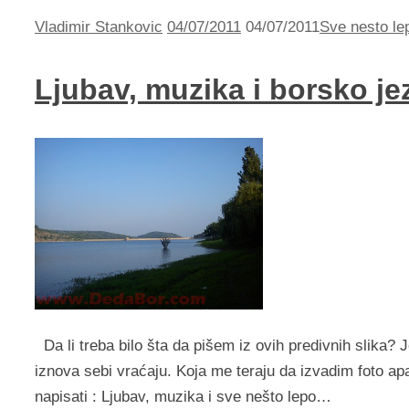
Vladimir Stankovic
04/07/2011
04/07/2011
Sve nesto lep
Ljubav, muzika i borsko je
Da li treba bilo šta da pišem iz ovih predivnih slika
iznova sebi vraćaju. Koja me teraju da izvadim foto ap
napisati : Ljubav, muzika i sve nešto lepo…