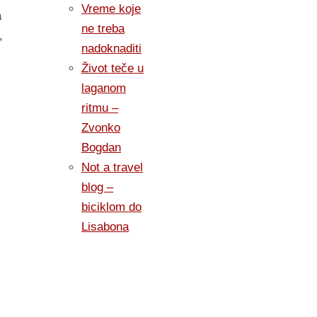
Vreme koje
a
ne treba
,
nadoknaditi
Život teče u
laganom
ritmu –
Zvonko
Bogdan
Not a travel
blog –
biciklom do
Lisabona