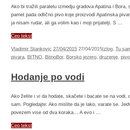
Ako bi tražili paralelu izmedju gradova Apatina i Bora,
pamet pada odlično pivo koje proizvodi Apatinska pivar
ja nisam rudar, ali ga volim kao i moji prijatelji. S …
Ceo tekst
Vladimir Stankovic
27/04/2015
27/04/2015
Izlog
,
Tu sam
pivara
,
BITNO
,
BitnoBor
,
Borsko jezero
,
druzenje
,
pivo
Hodanje po vodi
Ako želite i vi da hodate, skačete i bacate se na vodi,
sam. Pogledajte: Ako mislite da je lako, varate se. J
povezem vise od dva koraka… A evo i …
Ceo tekst