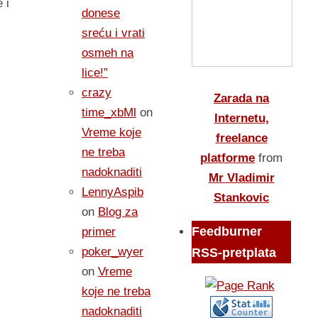
 i
donese
sreću i vrati
osmeh na
lice!”
crazy
Zarada na
time_xbMl
on
Internetu,
Vreme koje
freelance
ne treba
platforme
from
nadoknaditi
Mr Vladimir
LennyAspib
Stankovic
on
Blog za
Feedburner
primer
poker_wyer
RSS-pretplata
on
Vreme
koje ne treba
nadoknaditi