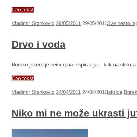
Ceo tekst
Vladimir Stankovic
29/05/2011
29/05/2011
Sve nesto lep
Drvo i voda
Borsko jezero je neiscrpna inspiracija. klik na sliku 
Ceo tekst
Vladimir Stankovic
24/04/2011
24/04/2011
iskrice
Borsk
Niko mi ne može ukrasti ju