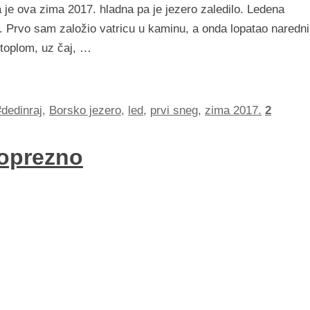
 je ova zima 2017. hladna pa je jezero zaledilo. Ledena
 Prvo sam založio vatricu u kaminu, a onda lopatao naredn
 toplom, uz čaj, …
#dedinraj
,
Borsko jezero
,
led
,
prvi sneg
,
zima 2017.
2
 oprezno