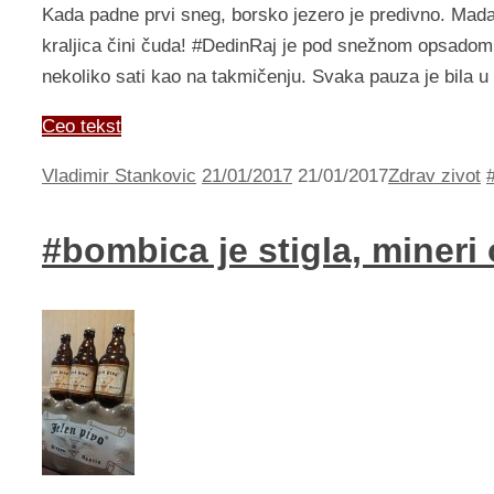
Kada padne prvi sneg, borsko jezero je predivno. Mada
kraljica čini čuda! #DedinRaj je pod snežnom opsadom.
nekoliko sati kao na takmičenju. Svaka pauza je bila u
Ceo tekst
Vladimir Stankovic
21/01/2017
21/01/2017
Zdrav zivot
#bombica je stigla, mineri