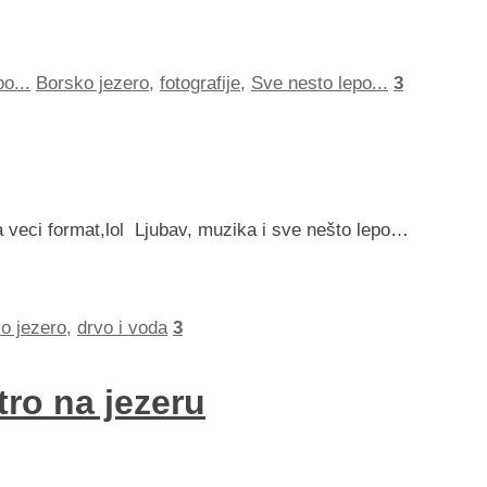
o...
Borsko jezero
,
fotografije
,
Sve nesto lepo...
3
za veci format,lol Ljubav, muzika i sve nešto lepo…
o jezero
,
drvo i voda
3
tro na jezeru