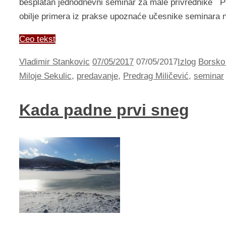
besplatan jednodnevni seminar za male privrednike Po
obilje primera iz prakse upoznaće učesnike seminara n
Ceo tekst
Vladimir Stankovic
07/05/2017
07/05/2017
Izlog
Borsko
Miloje Sekulic
,
predavanje
,
Predrag Miličević
,
seminar
Kada padne prvi sneg