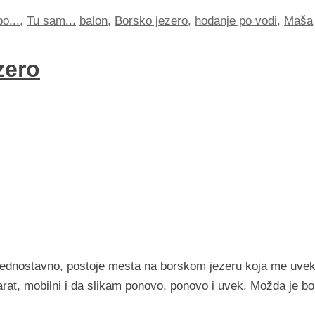
o...
,
Tu sam...
balon
,
Borsko jezero
,
hodanje po vodi
,
Maša
zero
? Jednostavno, postoje mesta na borskom jezeru koja me uve
arat, mobilni i da slikam ponovo, ponovo i uvek. Možda je bo