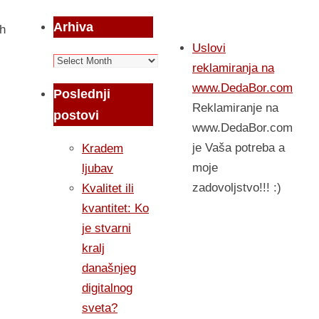
Arhiva
ih
Uslovi
Arhiva
reklamiranja na
www.DedaBor.com
Poslednji
Reklamiranje na
postovi
www.DedaBor.com
je Vaša potreba a
Kradem
moje
ljubav
zadovoljstvo!!! :)
Kvalitet ili
kvantitet: Ko
je stvarni
kralj
današnjeg
digitalnog
sveta?