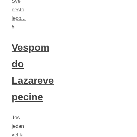
Sve
nesto
lepo...
5
Vespom
do
Lazareve
pecine
Jos
jedan
veliki