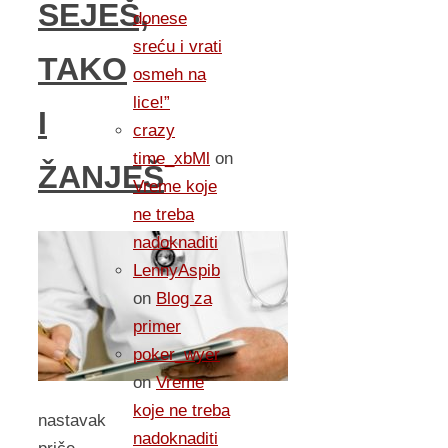
SEJEŠ,
donese
sreću i vrati
TAKO
osmeh na
lice!”
I
crazy
time_xbMl
on
ŽANJEŠ
Vreme koje
ne treba
nadoknaditi
LennyAspib
on
Blog za
primer
poker_wyer
on
Vreme
koje ne treba
nastavak
nadoknaditi