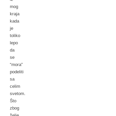
mog
kraja
kada
je
toliko
lepo
da
se
“mora”
podeliti
sa
celim
svetom.
Što
zbog
želje