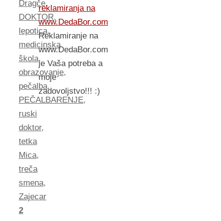
Dragče
,
reklamiranja na
DOKTOR
,
www.DedaBor.com
lepotica
,
Reklamiranje na
medicinska
www.DedaBor.com
škola
,
je Vaša potreba a
obrazovanje
,
moje
pečalba
,
zadovoljstvo!!! :)
PEČALBARENJE
,
ruski
doktor
,
tetka
Mica
,
treča
smena
,
Zajecar
2