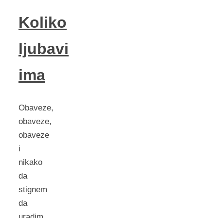
Koliko
ljubavi
ima
Obaveze,
obaveze,
obaveze
i
nikako
da
stignem
da
uradim