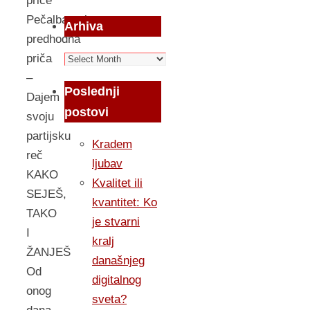
priče
Pečalbarenje,
Arhiva
predhodna
Arhiva
priča
–
Poslednji
Dajem
postovi
svoju
partijsku
Kradem
reč
ljubav
KAKO
Kvalitet ili
SEJEŠ,
kvantitet: Ko
TAKO
je stvarni
I
kralj
ŽANJEŠ
današnjeg
Od
digitalnog
onog
sveta?