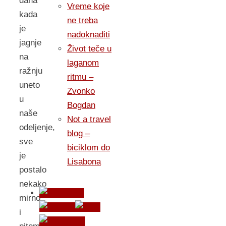
dana
Vreme koje
kada
ne treba
je
nadoknaditi
jagnje
Život teče u
na
laganom
ražnju
ritmu –
uneto
Zvonko
u
Bogdan
naše
Not a travel
odeljenje,
blog –
sve
biciklom do
je
Lisabona
postalo
nekako
mirno
i