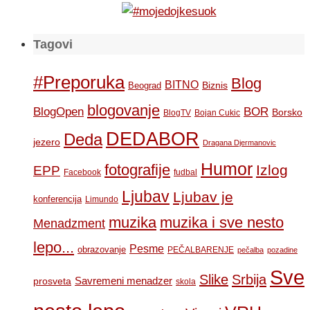
Tagovi
#Preporuka
Blog
BITNO
Biznis
Beograd
blogovanje
BOR
BlogOpen
Borsko
BlogTV
Bojan Cukic
DEDABOR
Deda
jezero
Dragana Djermanovic
Humor
fotografije
Izlog
EPP
Facebook
fudbal
Ljubav
Ljubav je
konferencija
Limundo
muzika
muzika i sve nesto
Menadzment
lepo...
Pesme
obrazovanje
PEČALBARENJE
pečalba
pozadine
Sve
Slike
Srbija
Savremeni menadzer
prosveta
skola