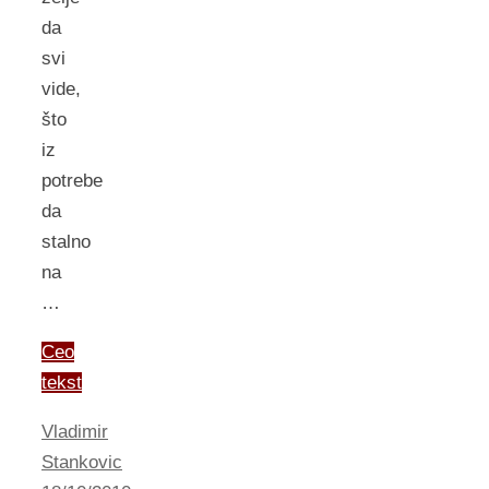
da
svi
vide,
što
iz
potrebe
da
stalno
na
…
Ceo
tekst
Vladimir
Stankovic