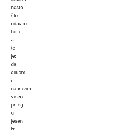
nešto
što
odavno
hoću,
a
to
je:
da
slikam
i
napravim
video
prilog
u
jesen
iz