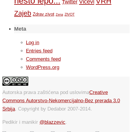
nesto lepo...
VRH
Vicevi
Twitter
Zajeb
Zdrav zivot
ZIVOT
Zena
Meta
Log in
Entries feed
Comments feed
WordPress.org
Autorska prava zaštićena pod uslovima
Creative
Commons Autorstvo-Nekomercijalno-Bez prerada 3.0
Srbija
. Copyright by Dedabor 2007-2014.
Pedikir i manikir
@blazzevic
.