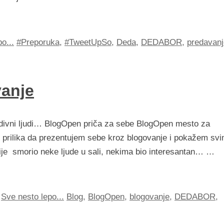
o...
#Preporuka
,
#TweetUpSo
,
Deda
,
DEDABOR
,
predavanj
anje
divni ljudi… BlogOpen priča za sebe BlogOpen mesto za
 prilika da prezentujem sebe kroz blogovanje i pokažem sv
ije smorio neke ljude u sali, nekima bio interesantan… …
,
Sve nesto lepo...
Blog
,
BlogOpen
,
blogovanje
,
DEDABOR
,