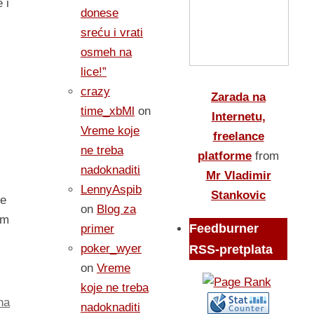
 i
donese
sreću i vrati
osmeh na
lice!”
crazy
Zarada na
time_xbMl
on
Internetu,
Vreme koje
freelance
ne treba
platforme
from
nadoknaditi
Mr Vladimir
LennyAspib
Stankovic
je
on
Blog za
om
Feedburner
primer
poker_wyer
RSS-pretplata
on
Vreme
koje ne treba
na
nadoknaditi