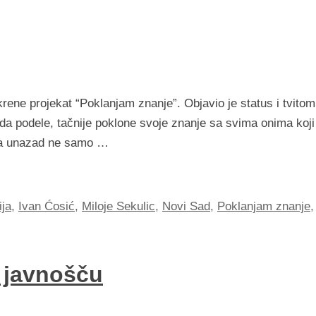
rene projekat “Poklanjam znanje”. Objavio je status i tvitom
e da podele, tačnije poklone svoje znanje sa svima onima koji
ina unazad ne samo …
ija
,
Ivan Ćosić
,
Miloje Sekulic
,
Novi Sad
,
Poklanjam znanje
,
a javnošču