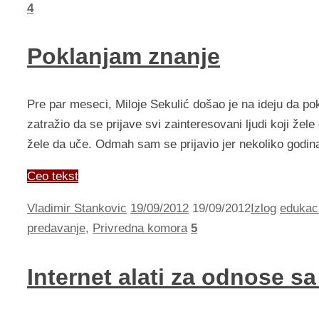
4
Poklanjam znanje
Pre par meseci, Miloje Sekulić došao je na ideju da pok
zatražio da se prijave svi zainteresovani ljudi koji žel
žele da uče. Odmah sam se prijavio jer nekoliko god
Ceo tekst
Vladimir Stankovic
19/09/2012
19/09/2012
Izlog
edukac
predavanje
,
Privredna komora
5
Internet alati za odnose s