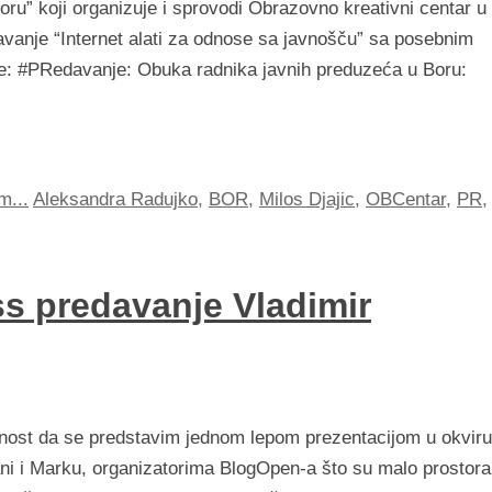
ru” koji organizuje i sprovodi Obrazovno kreativni centar u
vanje “Internet alati za odnose sa javnošču” sa posebnim
e: #PRedavanje: Obuka radnika javnih preduzeća u Boru:
m...
Aleksandra Radujko
,
BOR
,
Milos Djajic
,
OBCentar
,
PR
,
s predavanje Vladimir
ost da se predstavim jednom lepom prezentacijom u okviru
ni i Marku, organizatorima BlogOpen-a što su malo prostora