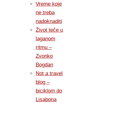
Vreme koje
ne treba
nadoknaditi
Život teče u
laganom
ritmu –
Zvonko
Bogdan
Not a travel
blog –
biciklom do
Lisabona