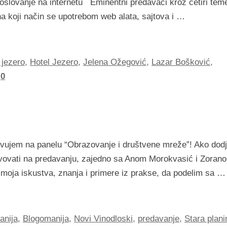
slovanje na internetu Eminentni predavači kroz četiri teme
a koji način se upotrebom web alata, sajtova i …
 jezero
,
Hotel Jezero
,
Jelena Ožegović
,
Lazar Bošković
,
0
stvujem na panelu “Obrazovanje i društvene mreže”! Ako dod
estvovati na predavanju, zajedno sa Anom Morokvasić i Zoran
moja iskustva, znanja i primere iz prakse, da podelim sa …
anija
,
Blogomanija
,
Novi Vinodloski
,
predavanje
,
Stara plani