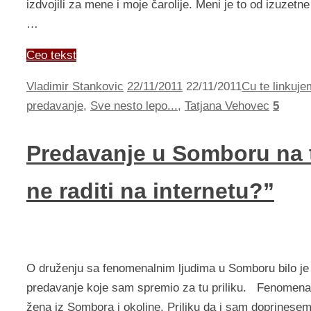
izdvojili za mene i moje čarolije. Meni je to od izuze
…
Ceo tekst
Vladimir Stankovic
22/11/2011
22/11/2011
Cu te linkuje
predavanje
,
Sve nesto lepo...
,
Tatjana Vehovec
5
Predavanje u Somboru na te
ne raditi na internetu?”
O druženju sa fenomenalnim ljudima u Somboru bilo je
predavanje koje sam spremio za tu priliku. Fenomenal
žena iz Sombora i okoline. Priliku da i sam doprines