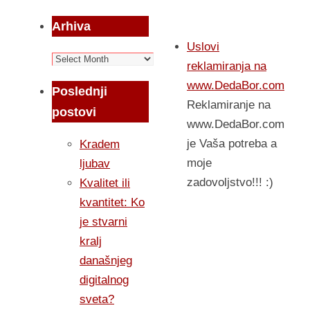
Arhiva
Uslovi
Arhiva
reklamiranja na
www.DedaBor.com
Poslednji
Reklamiranje na
postovi
www.DedaBor.com
je Vaša potreba a
Kradem
moje
ljubav
zadovoljstvo!!! :)
Kvalitet ili
kvantitet: Ko
je stvarni
kralj
današnjeg
digitalnog
sveta?