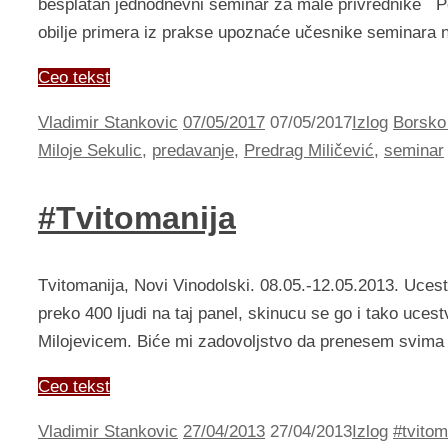
besplatan jednodnevni seminar za male privrednike Po
obilje primera iz prakse upoznaće učesnike seminara n
Ceo tekst
Vladimir Stankovic
07/05/2017
07/05/2017
Izlog
Borsko
Miloje Sekulic
,
predavanje
,
Predrag Miličević
,
seminar
#Tvitomanija
Tvitomanija, Novi Vinodolski. 08.05.-12.05.2013. Uce
preko 400 ljudi na taj panel, skinucu se go i tako uc
Milojevicem. Biće mi zadovoljstvo da prenesem svima 
Ceo tekst
Vladimir Stankovic
27/04/2013
27/04/2013
Izlog
#tvitom