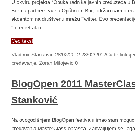
U okviru projekta “Obuka radnika javnih preduzeća u Bo
Boru u partnerstvu sa Opštinom Bor, održao sam preda
akcentom na društvenu mrežu Twitter. Evo prezentacij
"Internet alati …
Ceo tekst
Vladimir Stankovic
28/02/2012
28/02/2012
Cu te linkuje
predavanje
,
Zoran Milojevic
0
BlogOpen 2011 MasterClas
Stanković
Na ovogodišnjem BlogOpen festivalu imao sam mogućn
predavanja MasterClass obrasca. Zahvaljujem se Tatja