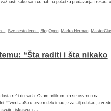
tne važnosti kako sam odmah na početku predavanja i rekao: 
m...
,
Sve nesto lepo...
BlogOpen
,
Marko Herman
,
MasterCla
mu: “Šta raditi i šta nikako
 dosta reči do sada. Ovom prilikom bih se osvrnuo na
ni #TweetUpSo u prvom delu imao je za cilj edukaciju vredn
em svojim iskusvom …