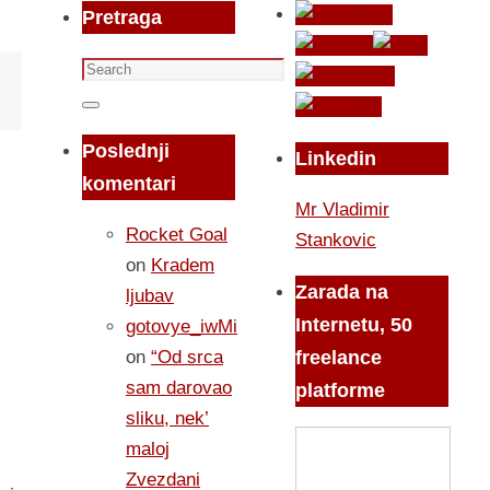
Pretraga
Search
for:
Search
Poslednji
Linkedin
komentari
Mr Vladimir
Rocket Goal
Stankovic
on
Kradem
Zarada na
ljubav
Internetu, 50
gotovye_iwMi
on
“Od srca
freelance
sam darovao
platforme
sliku, nek’
maloj
Zvezdani