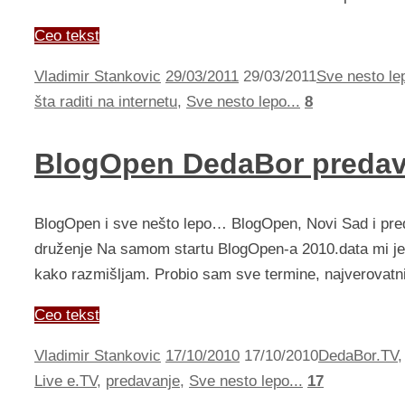
Ceo tekst
Vladimir Stankovic
29/03/2011
29/03/2011
Sve nesto lep
šta raditi na internetu
,
Sve nesto lepo...
8
BlogOpen DedaBor predav
BlogOpen i sve nešto lepo… BlogOpen, Novi Sad i pre
druženje Na samom startu BlogOpen-a 2010.data mi je
kako razmišljam. Probio sam sve termine, najverovatn
Ceo tekst
Vladimir Stankovic
17/10/2010
17/10/2010
DedaBor.TV
Live e.TV
,
predavanje
,
Sve nesto lepo...
17