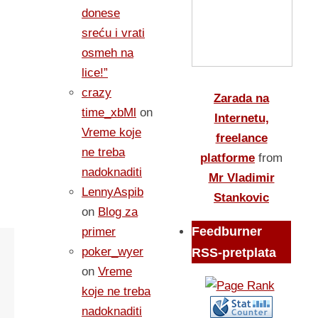
donese
sreću i vrati
osmeh na
lice!”
crazy
Zarada na
time_xbMl
on
Internetu,
Vreme koje
freelance
ne treba
platforme
from
nadoknaditi
Mr Vladimir
LennyAspib
Stankovic
on
Blog za
Feedburner
primer
poker_wyer
RSS-pretplata
on
Vreme
koje ne treba
nadoknaditi