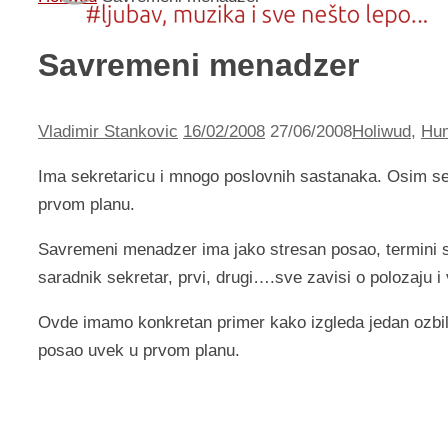
Savremeni menadzer
Vladimir Stankovic
16/02/2008
27/06/2008
Holiwud
,
Hu
Ima sekretaricu i mnogo poslovnih sastanaka. Osim sek
prvom planu.
Savremeni menadzer ima jako stresan posao, termini su m
saradnik sekretar, prvi, drugi….sve zavisi o polozaju i
Ovde imamo konkretan primer kako izgleda jedan ozbilj
posao uvek u prvom planu.