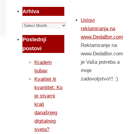
Arhiva
Uslovi
Arhiva
reklamiranja na
www.DedaBor.com
Poslednji
Reklamiranje na
postovi
www.DedaBor.com
je Vaša potreba a
Kradem
moje
ljubav
zadovoljstvo!!! :)
Kvalitet ili
kvantitet: Ko
je stvarni
kralj
današnjeg
digitalnog
sveta?