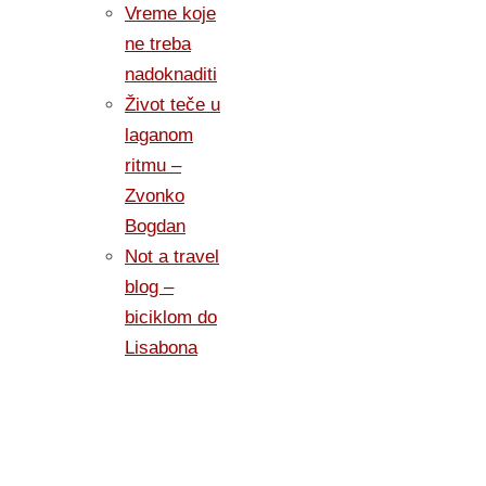
Vreme koje
ne treba
nadoknaditi
Život teče u
laganom
ritmu –
Zvonko
Bogdan
Not a travel
blog –
biciklom do
Lisabona