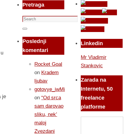
Pretraga
Search
for:
Search
Poslednji
Linkedin
komentari
 u
Mr Vladimir
Rocket Goal
Stankovic
on
Kradem
Zarada na
ljubav
Internetu, 50
gotovye_iwMi
 je
on
“Od srca
freelance
sam darovao
platforme
sliku, nek’
maloj
Zvezdani