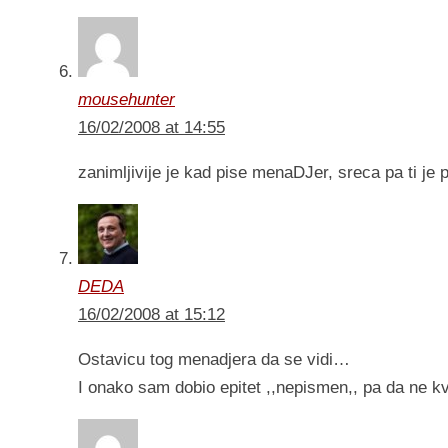
mousehunter
16/02/2008 at 14:55
zanimljivije je kad pise menaDJer, sreca pa ti je
DEDA
16/02/2008 at 15:12
Ostavicu tog menadjera da se vidi…
I onako sam dobio epitet ,,nepismen,, pa da ne 