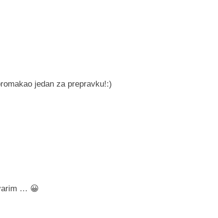
 promakao jedan za prepravku!:)
kvarim … 😀