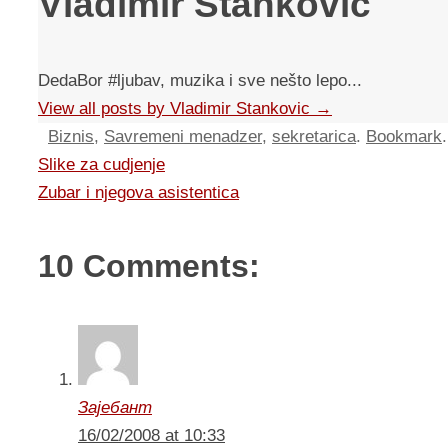
Vladimir Stankovic
DedaBor #ljubav, muzika i sve nešto lepo...
View all posts by Vladimir Stankovic
→
Biznis
,
Savremeni menadzer
,
sekretarica
.
Bookmark
.
Slike za cudjenje
Zubar i njegova asistentica
10 Comments:
Зајебант
16/02/2008 at 10:33