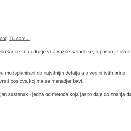
mor
,
Tu sam...
retarice ima i druge vrlo vazne saradnike, a posao je uvek
u isplanirani do najsitnijih detalja a o vecini istih brine
 vrsti poslova kojima se menadjer bavi.
an sastanak i jedna od metoda koja jasno daje do znanja da