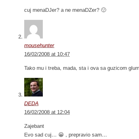
cuj menaDJer? a ne menaDZer? 🙂
mousehunter
16/02/2008 at 10:47
Tako mu i treba, mada, sta i ova sa guzicom glumi 
DEDA
16/02/2008 at 12:04
Zajebant
Evo sad cuj… 😀 , prepravio sam…