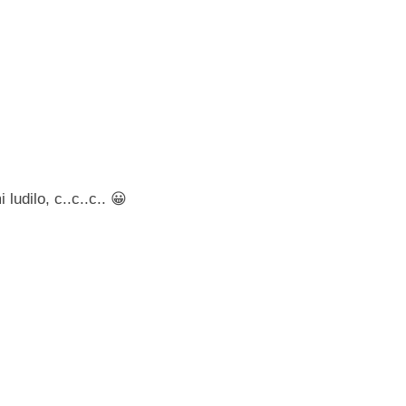
ludilo, c..c..c.. 😀