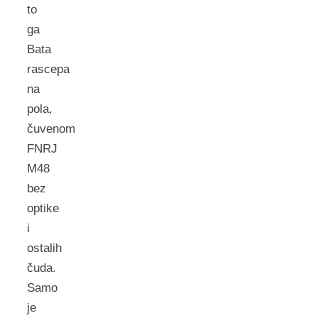
to
ga
Bata
rascepa
na
pola,
čuvenom
FNRJ
M48
bez
optike
i
ostalih
čuda.
Samo
je