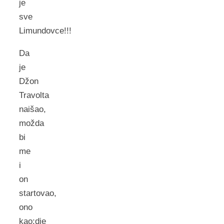
je
sve
Limundovce!!!
Da
je
Džon
Travolta
naišao,
možda
bi
me
i
on
startovao,
ono
kao:dje