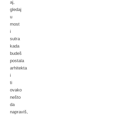
aj,
gledaj
u
most
i
sutra
kada
budeš
postala
arhitekta
i
ti
ovako
nešto
da
napraviš,