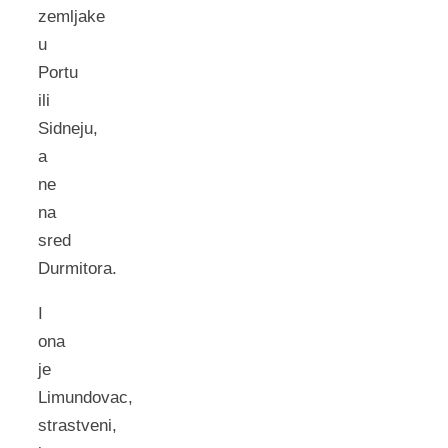
zemljake
u
Portu
ili
Sidneju,
a
ne
na
sred
Durmitora.
I
ona
je
Limundovac,
strastveni,