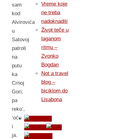
Vreme koje
sam
ne treba
kod
nadoknaditi
Alvirovića
Život teče u
u
laganom
Satovoj
ritmu –
patroli
Zvonko
na
Bogdan
putu
Not a travel
ka
blog –
Crnoj
biciklom do
Gori,
Lisabona
pa
reko’,
‘oću
i
ja.