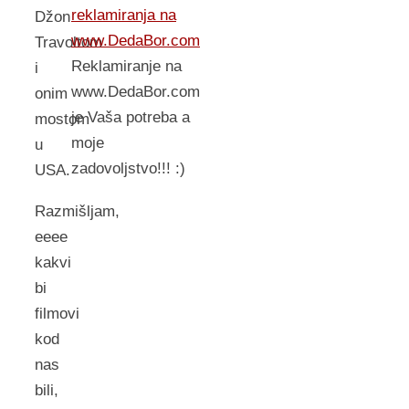
reklamiranja na
Džon
www.DedaBor.com
Travoltom
Reklamiranje na
i
www.DedaBor.com
onim
je Vaša potreba a
mostom
moje
u
zadovoljstvo!!! :)
USA.
Razmišljam,
eeee
kakvi
bi
filmovi
kod
nas
bili,