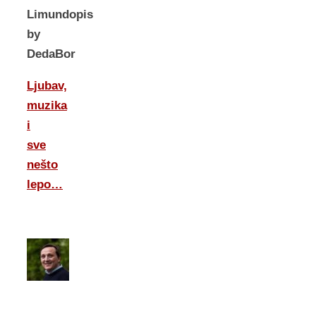
Limundopis
by
DedaBor
Ljubav,
muzika
i
sve
nešto
lepo…