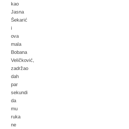
kao
Jasna
Šekarić
i
ova
mala
Bobana
Veličković,
zadržao
dah
par
sekundi
da
mu
ruka
ne