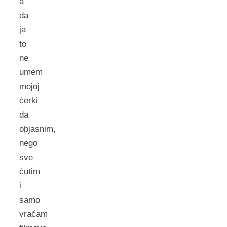
a
da
ja
to
ne
umem
mojoj
ćerki
da
objasnim,
nego
sve
ćutim
i
samo
vraćam