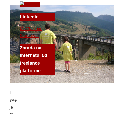
Linkedin
Mr Vladimir
Stankovic
Zarada na
Internetu, 50
freelance
platforme
I
sve
je