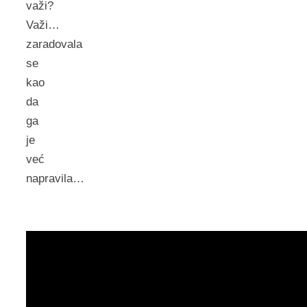
važi?
Važi…
zaradovala
se
kao
da
ga
je
već
napravila…