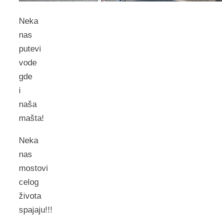
Neka
nas
putevi
vode
gde
i
naša
mašta!
Neka
nas
mostovi
celog
života
spajaju!!!