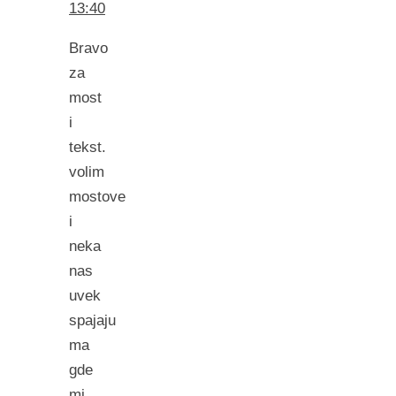
13:40
Bravo
za
most
i
tekst.
volim
mostove
i
neka
nas
uvek
spajaju
ma
gde
mi