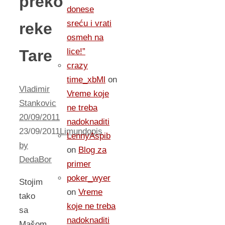
preko
donese
sreću i vrati
reke
osmeh na
Tare
lice!”
crazy
time_xbMl
on
Vladimir
Vreme koje
Stankovic
ne treba
20/09/2011
nadoknaditi
23/09/2011
Limundopis
LennyAspib
by
on
Blog za
DedaBor
primer
poker_wyer
Stojim
on
Vreme
tako
koje ne treba
sa
nadoknaditi
Mašom