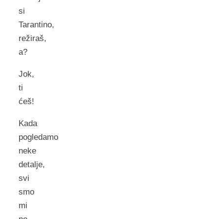
si
Tarantino,
režiraš,
a?
Jok,
ti
ćeš!
Kada
pogledamo
neke
detalje,
svi
smo
mi