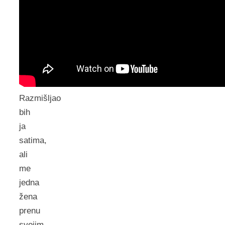
Razmišljao
bih
ja
satima,
ali
me
jedna
žena
prenu
svojim