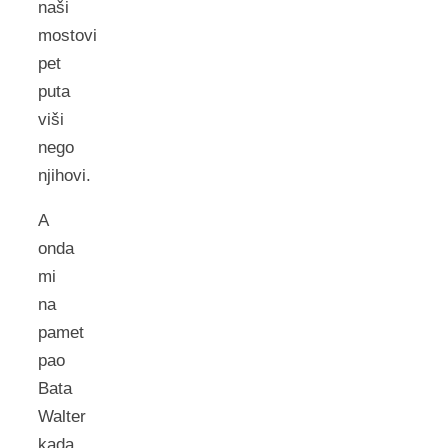
naši
mostovi
pet
puta
viši
nego
njihovi.
A
onda
mi
na
pamet
pao
Bata
Walter
kada