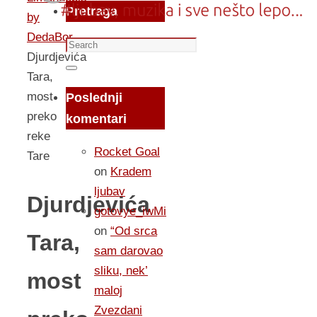
Pretraga
by
DedaBor
Search
Djurdjevića
for:
Search
Tara,
most
Poslednji
preko
komentari
reke
Rocket Goal
Tare
on
Kradem
ljubav
Djurdjevića
gotovye_iwMi
on
“Od srca
Tara,
sam darovao
sliku, nek’
most
maloj
Zvezdani