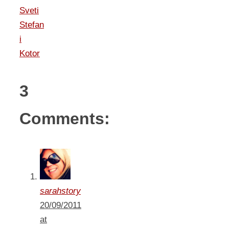
Sveti
Stefan
i
Kotor
3
Comments:
sarahstory
20/09/2011
at