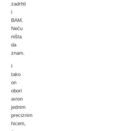
zadrhti
i
BAM.
Neću
ništa
da
znam.
I
tako
on
obori
avion
jednim
preciznim
hicem,