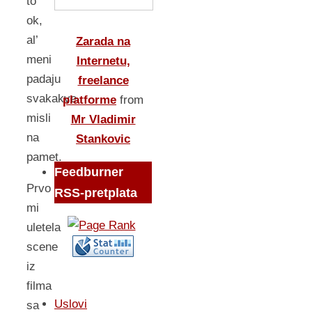
to
ok,
al’
Zarada na
meni
Internetu,
padaju
freelance
svakakve
platforme
from
misli
Mr Vladimir
na
Stankovic
pamet.
Feedburner
Prvo
RSS-pretplata
mi
uletela
scene
iz
filma
Uslovi
sa