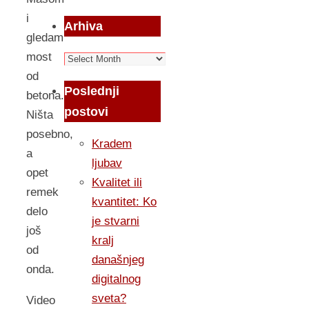
i
Arhiva
gledam
most
Arhiva
od
Poslednji
betona.
postovi
Ništa
posebno,
Kradem
a
ljubav
opet
Kvalitet ili
remek
kvantitet: Ko
delo
je stvarni
još
kralj
od
današnjeg
onda.
digitalnog
sveta?
Video