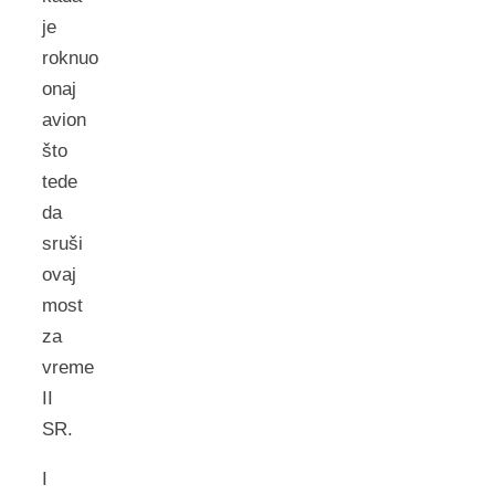
je
roknuo
onaj
avion
što
tede
da
sruši
ovaj
most
za
vreme
II
SR.
I