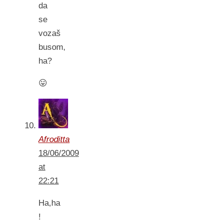
da
se
vozaš
busom,
ha?
😛
Afroditta
18/06/2009
at
22:21
Ha,ha
!