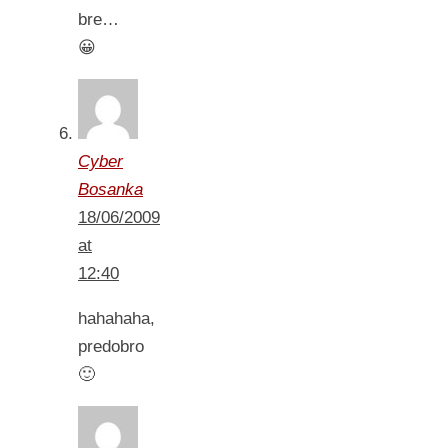
bre…
😀
Cyber
Bosanka
18/06/2009
at
12:40
hahahaha,
predobro
🙂