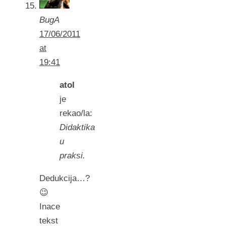
BugA
17/06/2011
at
19:41
atol
je
rekao/la:
Didaktika
u
praksi.
Dedukcija…?
😉
Inace
tekst