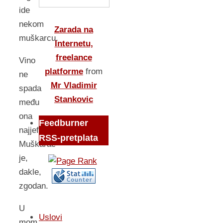
ide
nekom
Zarada na
muškarcu.
Internetu,
freelance
Vino
platforme
from
ne
Mr Vladimir
spada
Stankovic
među
ona
Feedburner
najjeftinija.
RSS-pretplata
Muškarac
je,
dakle,
zgodan.
U
Uslovi
mom