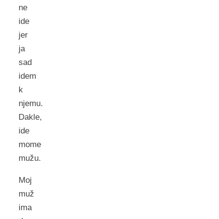
ne
ide
jer
ja
sad
idem
k
njemu.
Dakle,
ide
mome
mužu.
Moj
muž
ima