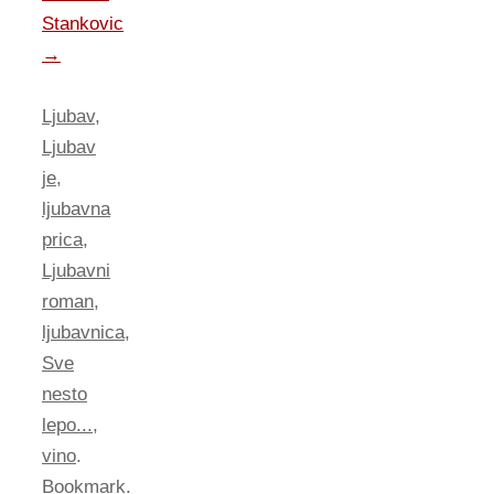
Stankovic
→
Ljubav
,
Ljubav
je
,
ljubavna
prica
,
Ljubavni
roman
,
ljubavnica
,
Sve
nesto
lepo...
,
vino
.
Bookmark
.