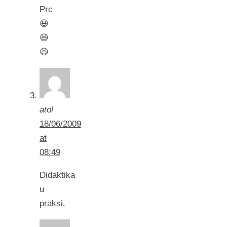
Prc
😆
😆
😆
atol
18/06/2009
at
08:49
Didaktika
u
praksi.