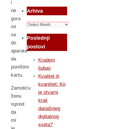
i
ne
Arhiva
gura
Arhiva
mi
se
Poslednji
do
postovi
aparata
da
Kradem
poništim
ljubav
kartu.
Kvalitet ili
kvantitet: Ko
Zamoliću
je stvarni
ženu
kralj
ispred
današnjeg
da
digitalnog
mi
sveta?
je