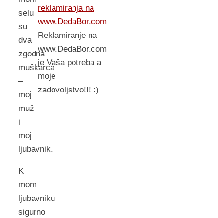
reklamiranja na
selu
www.DedaBor.com
su
Reklamiranje na
dva
www.DedaBor.com
zgodna
je Vaša potreba a
muškarca
moje
–
zadovoljstvo!!! :)
moj
muž
i
moj
ljubavnik.
K
mom
ljubavniku
sigurno