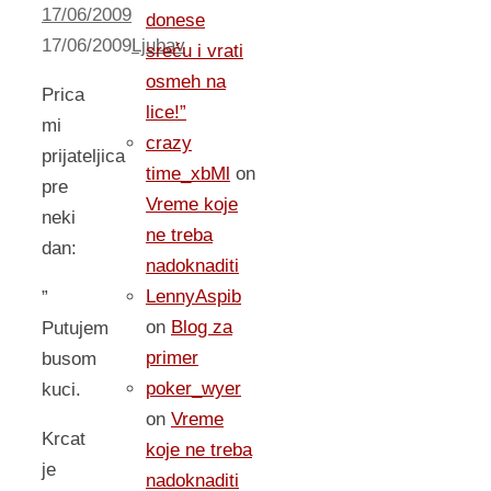
17/06/2009
donese
17/06/2009
Ljubav
sreću i vrati
osmeh na
Prica
lice!”
mi
crazy
prijateljica
time_xbMl
on
pre
Vreme koje
neki
ne treba
dan:
nadoknaditi
LennyAspib
”
on
Blog za
Putujem
primer
busom
poker_wyer
kuci.
on
Vreme
Krcat
koje ne treba
je
nadoknaditi