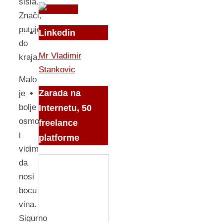
sišla.
Znači,
putuje
Linkedin
do
Mr Vladimir
kraja.
Stankovic
Malo
Zarada na
je
bolje
Internetu, 50
osmotrim
freelance
i
platforme
vidim
da
nosi
bocu
vina.
Sigurno