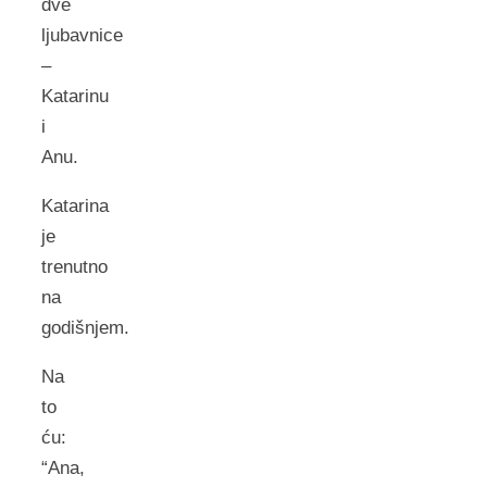
dve
ljubavnice
–
Katarinu
i
Anu.
Katarina
je
trenutno
na
godišnjem.
Na
to
ću:
“Ana,