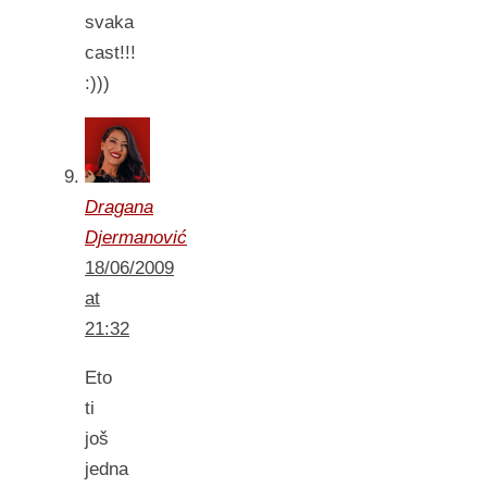
svaka
cast!!!
:)))
Dragana
Djermanović
18/06/2009
at
21:32
Eto
ti
još
jedna