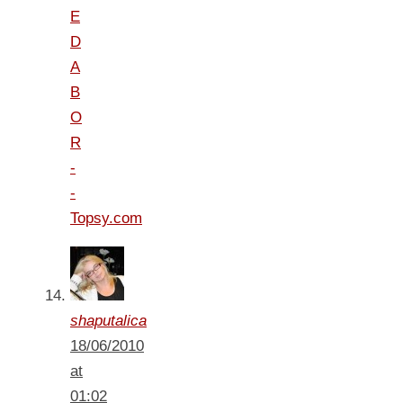
E
D
A
B
O
R
-
-
Topsy.com
shaputalica
18/06/2010
at
01:02