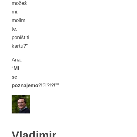
možeš
mi,
molim
te,
poništiti
kartu?”
Ana:
“
Mi
se
poznajemo
?!?!?!?!””
Vladimir