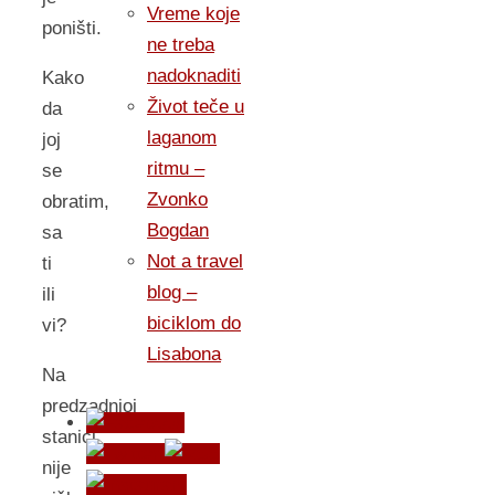
Vreme koje
poništi.
ne treba
nadoknaditi
Kako
Život teče u
da
laganom
joj
ritmu –
se
Zvonko
obratim,
Bogdan
sa
Not a travel
ti
blog –
ili
biciklom do
vi?
Lisabona
Na
predzadnjoj
stanici
nije