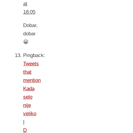
at
18:05
Dobar,
dobar
😀
Pingback:
Tweets
that
mention
Kada
selo
nije
veliko
|
D