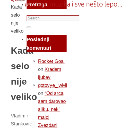
Pretraga
Kada
selo
Search
nije
for:
Search
veliko
Poslednji
komentari
Kada
Rocket Goal
selo
on
Kradem
ljubav
nije
gotovye_iwMi
on
“Od srca
veliko
sam darovao
sliku, nek’
Vladimir
maloj
Stankovic
Zvezdani