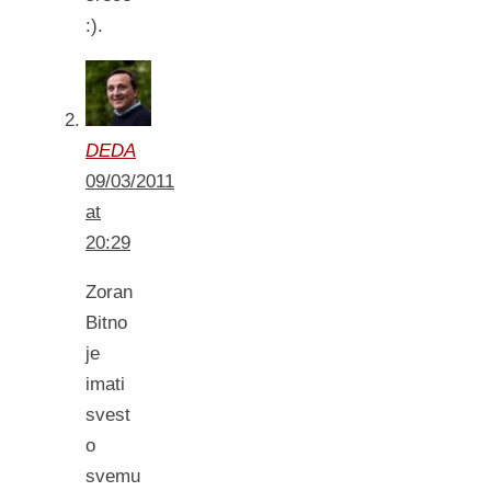
:).
DEDA
09/03/2011
at
20:29
Zoran
Bitno
je
imati
svest
o
svemu