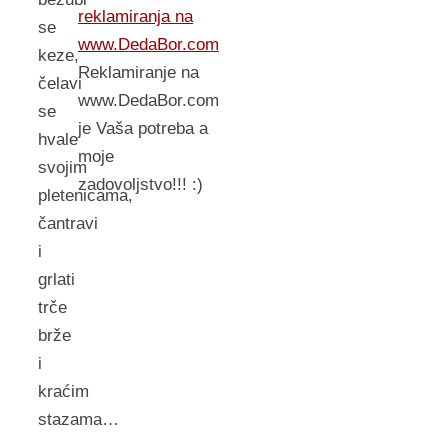
reklamiranja na
se
www.DedaBor.com
keze,
Reklamiranje na
čelavi
www.DedaBor.com
se
je Vaša potreba a
hvale
moje
svojim
zadovoljstvo!!! :)
pletenicama,
čantravi
i
grlati
trče
brže
i
kraćim
stazama…