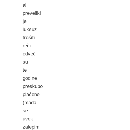
ali
preveliki
je
luksuz
trošiti
reči
odveć
su
te
godine
preskupo
plaćene
(mada
se
uvek
zalepim