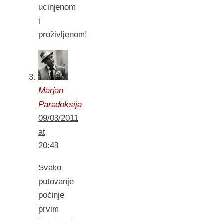
ucinjenom
i
proživljenom!
Marjan
Paradoksija
09/03/2011
at
20:48
Svako
putovanje
počinje
prvim