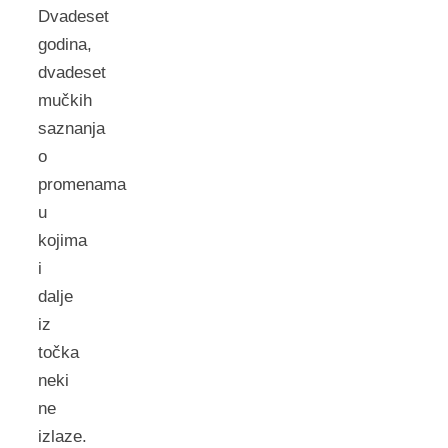
Dvadeset
godina,
dvadeset
mučkih
saznanja
o
promenama
u
kojima
i
dalje
iz
točka
neki
ne
izlaze.