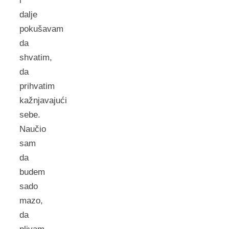
i
dalje
pokušavam
da
shvatim,
da
prihvatim
kažnjavajući
sebe.
Naučio
sam
da
budem
sado
mazo,
da