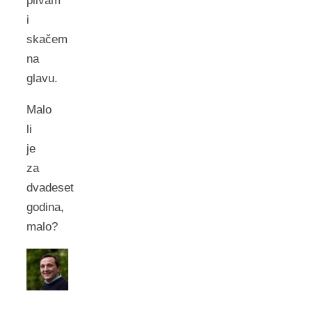
plivam
i
skačem
na
glavu.
Malo
li
je
za
dvadeset
godina,
malo?