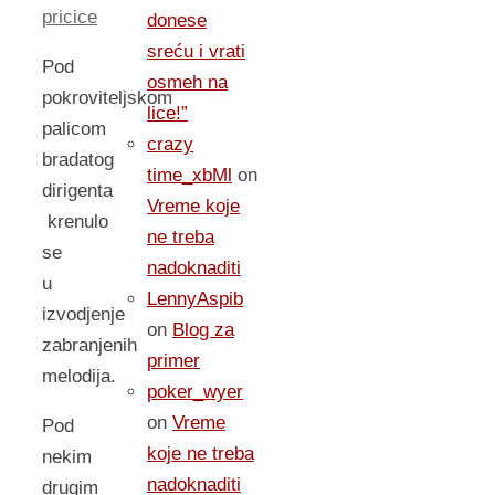
pricice
donese
sreću i vrati
Pod
osmeh na
pokroviteljskom
lice!”
palicom
crazy
bradatog
time_xbMl
on
dirigenta
Vreme koje
krenulo
ne treba
se
nadoknaditi
u
LennyAspib
izvodjenje
on
Blog za
zabranjenih
primer
melodija.
poker_wyer
on
Vreme
Pod
koje ne treba
nekim
nadoknaditi
drugim