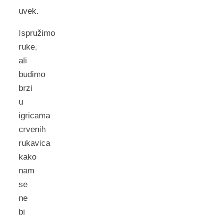
uvek.
Ispružimo
ruke,
ali
budimo
brzi
u
igricama
crvenih
rukavica
kako
nam
se
ne
bi