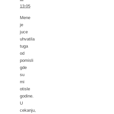
13:05
Mene
je
juce
uhvatila
tuga
od
pomisli
gde
su
mi
otisle
godine.
U
cekanju,