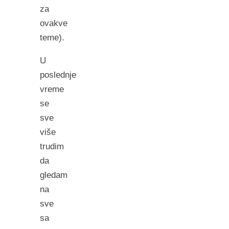
za
ovakve
teme).
U
poslednje
vreme
se
sve
više
trudim
da
gledam
na
sve
sa