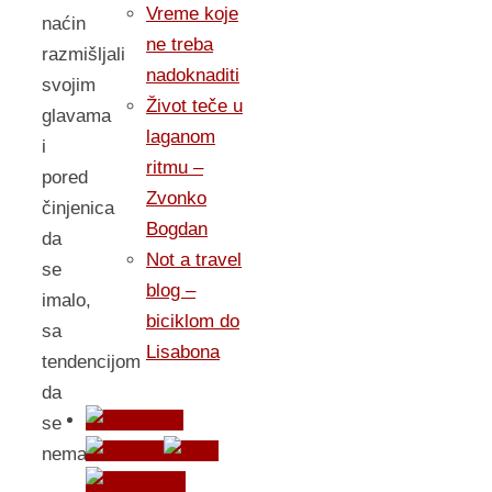
Vreme koje
naćin
ne treba
razmišljali
nadoknaditi
svojim
Život teče u
glavama
laganom
i
ritmu –
pored
Zvonko
činjenica
Bogdan
da
Not a travel
se
blog –
imalo,
biciklom do
sa
Lisabona
tendencijom
da
se
nema.