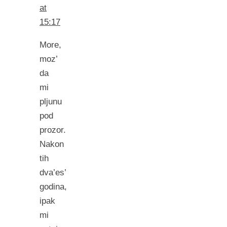
at
15:17
More,
moz’
da
mi
pljunu
pod
prozor.
Nakon
tih
dva’es’
godina,
ipak
mi