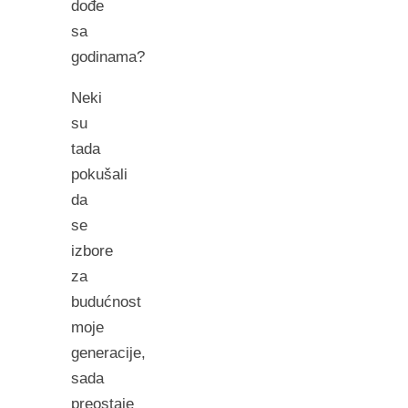
dođe
sa
godinama?
Neki
su
tada
pokušali
da
se
izbore
za
budućnost
moje
generacije,
sada
preostaje