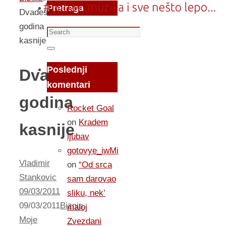
Pretraga
Dvadeset
godina
Search
kasnije
for:
Search
Poslednji
Dvadeset
komentari
godina
Rocket Goal
on
Kradem
kasnije
ljubav
gotovye_iwMi
Vladimir
on
“Od srca
Stankovic
sam darovao
09/03/2011
sliku, nek’
09/03/2011
Biznis
,
maloj
Moje
Zvezdani