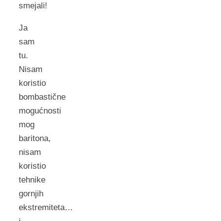
smejali!
Ja
sam
tu.
Nisam
koristio
bombastične
mogućnosti
mog
baritona,
nisam
koristio
tehnike
gornjih
ekstremiteta…