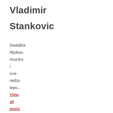
Vladimir
Stankovic
DedaBor
#ljubav,
muzika
i
sve
nešto
lepo...
View
all
posts