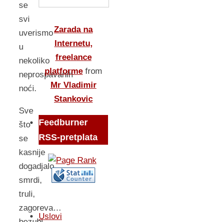
se
svi
Zarada na
uverismo
Internetu,
u
freelance
nekoliko
platforme
from
neprospavanih
Mr Vladimir
noći.
Stankovic
Sve
Feedburner
što
RSS-pretplata
se
kasnije
dogadjalo,
smrdi,
truli,
zagoreva…
Uslovi
bezubi