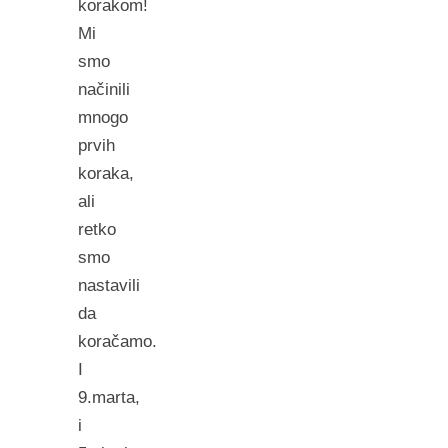
korakom!
Mi
smo
načinili
mnogo
prvih
koraka,
ali
retko
smo
nastavili
da
koračamo.
I
9.marta,
i