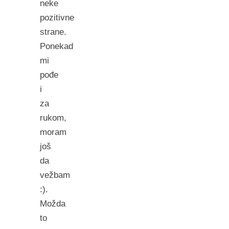
neke
pozitivne
strane.
Ponekad
mi
pođe
i
za
rukom,
moram
još
da
vežbam
:).
Možda
to