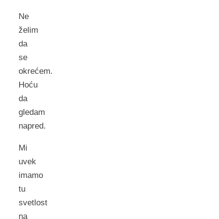
Ne
želim
da
se
okrećem.
Hoću
da
gledam
napred.
Mi
uvek
imamo
tu
svetlost
na