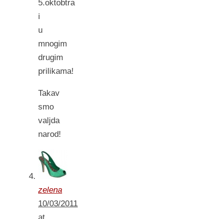
5.oktobtra
i
u
mnogim
drugim
prilikama!
Takav
smo
valjda
narod!
zelena
10/03/2011
at