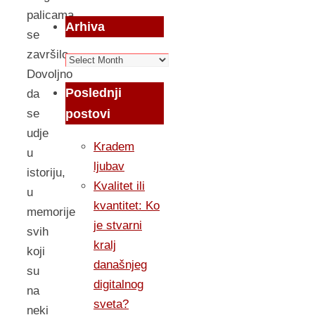
palicama
Arhiva
se
završilo.
Arhiva
Dovoljno
Poslednji
da
postovi
se
udje
Kradem
u
ljubav
istoriju,
Kvalitet ili
u
kvantitet: Ko
memorije
je stvarni
svih
kralj
koji
današnjeg
su
digitalnog
na
sveta?
neki