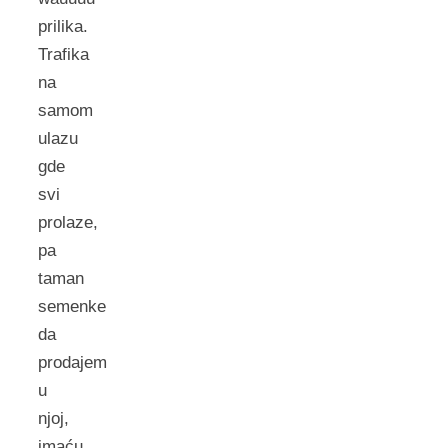
prilika.
Trafika
na
samom
ulazu
gde
svi
prolaze,
pa
taman
semenke
da
prodajem
u
njoj,
imaću