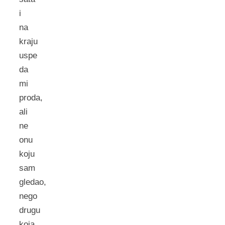
i
na
kraju
uspe
da
mi
proda,
ali
ne
onu
koju
sam
gledao,
nego
drugu
koja