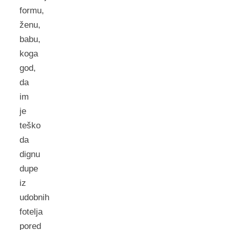
formu,
ženu,
babu,
koga
god,
da
im
je
teško
da
dignu
dupe
iz
udobnih
fotelja
pored