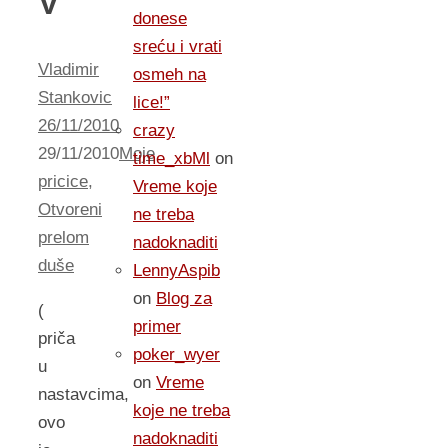
V
donese
sreću i vrati
Vladimir
osmeh na
Stankovic
lice!”
26/11/2010
crazy
29/11/2010
Moje
time_xbMl
on
pricice
,
Vreme koje
Otvoreni
ne treba
prelom
nadoknaditi
duše
LennyAspib
on
Blog za
(
primer
priča
poker_wyer
u
on
Vreme
nastavcima,
koje ne treba
ovo
nadoknaditi