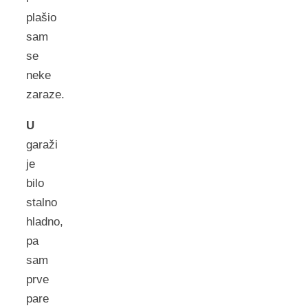
plašio
sam
se
neke
zaraze.
U
garaži
je
bilo
stalno
hladno,
pa
sam
prve
pare