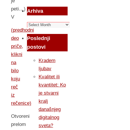
je
peti…)
Arhiva
V
Arhiva
(predhodni
Poslednji
deo
priče,
postovi
klikni
Kradem
na
ljubav
bilo
Kvalitet ili
koju
kvantitet: Ko
reč
je stvarni
iz
kralj
rečenice)
današnjeg
Otvoreni
digitalnog
prelom
sveta?