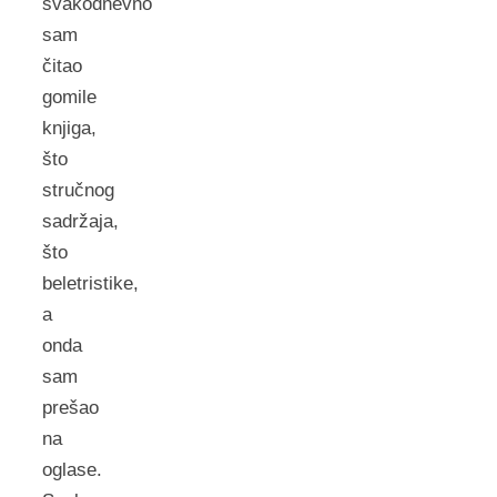
svakodnevno
sam
čitao
gomile
knjiga,
što
stručnog
sadržaja,
što
beletristike,
a
onda
sam
prešao
na
oglase.