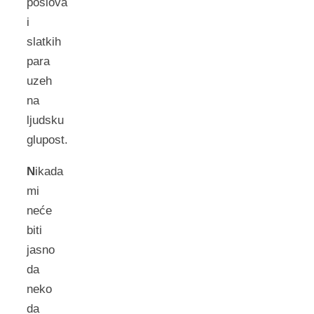
poslova
i
slatkih
para
uzeh
na
ljudsku
glupost.
N
ikada
mi
neće
biti
jasno
da
neko
da