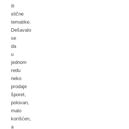
ili
slične
tematike.
Dešavalo
se
da
u
jednom
redu
neko
prodaje
šporet,
polovan,
malo
korišćen,
a