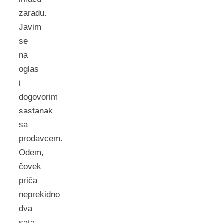
zaradu.
Javim
se
na
oglas
i
dogovorim
sastanak
sa
prodavcem.
Odem,
čovek
priča
neprekidno
dva
sata