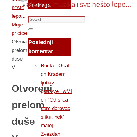
Pretraga
nesto
lepo...
Search
Moje
for:
Search
pricice
Otvoreni
Poslednji
prelom
komentari
duše
Rocket Goal
V
on
Kradem
ljubav
Otvoreni
gotovye_iwMi
on
“Od srca
prelom
sam darovao
sliku, nek’
duše
maloj
Zvezdani