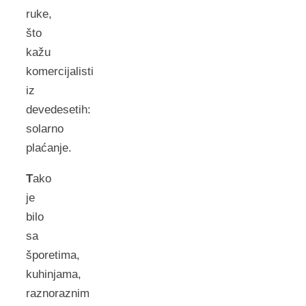
ruke,
što
kažu
komercijalisti
iz
devedesetih:
solarno
plaćanje.
T
ako
je
bilo
sa
šporetima,
kuhinjama,
raznoraznim