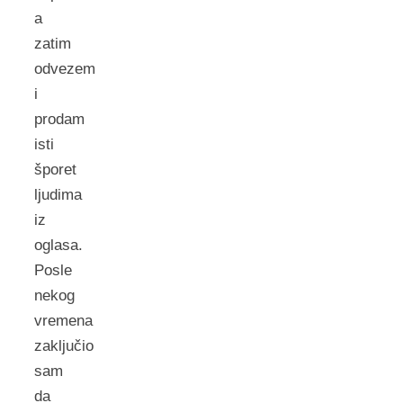
a
zatim
odvezem
i
prodam
isti
šporet
ljudima
iz
oglasa.
Posle
nekog
vremena
zaključio
sam
da