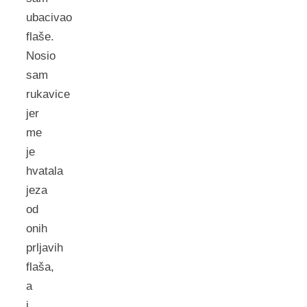
ubacivao
flaše.
Nosio
sam
rukavice
jer
me
je
hvatala
jeza
od
onih
prljavih
flaša,
a
i