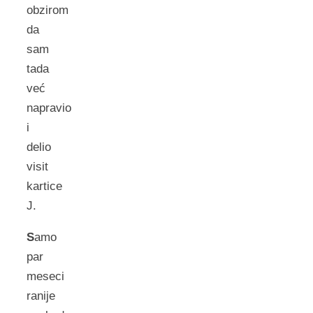
obzirom
da
sam
tada
već
napravio
i
delio
visit
kartice
J.
S
amo
par
meseci
ranije