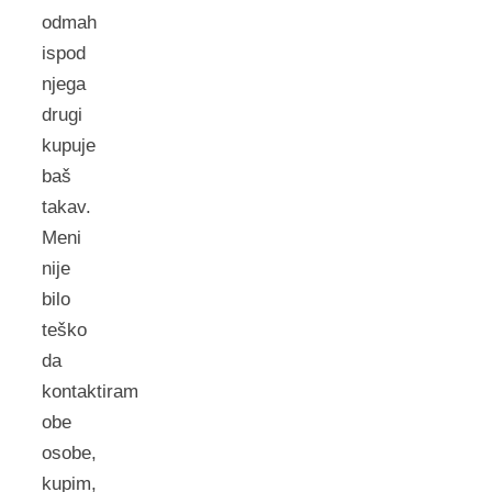
odmah
ispod
njega
drugi
kupuje
baš
takav.
Meni
nije
bilo
teško
da
kontaktiram
obe
osobe,
kupim,