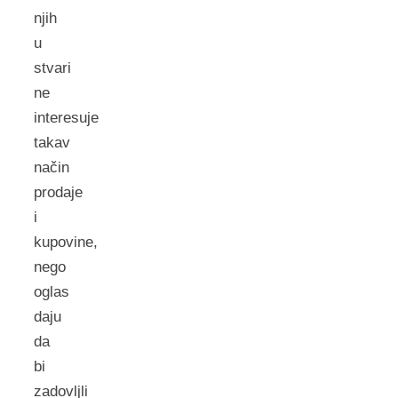
njih
u
stvari
ne
interesuje
takav
način
prodaje
i
kupovine,
nego
oglas
daju
da
bi
zadovljli