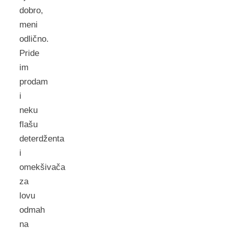
dobro,
meni
odlično.
Pride
im
prodam
i
neku
flašu
deterdženta
i
omekšivača
za
lovu
odmah
na