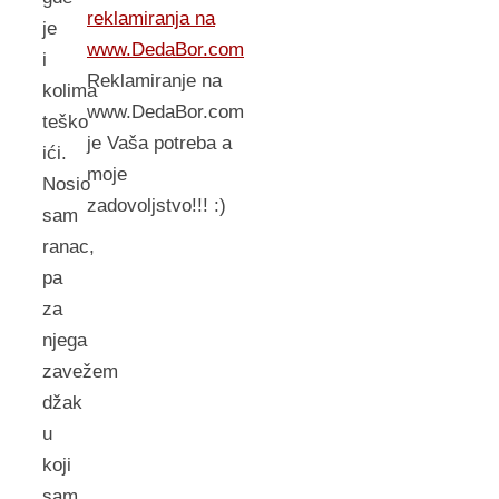
reklamiranja na
je
www.DedaBor.com
i
Reklamiranje na
kolima
www.DedaBor.com
teško
je Vaša potreba a
ići.
moje
Nosio
zadovoljstvo!!! :)
sam
ranac,
pa
za
njega
zavežem
džak
u
koji
sam