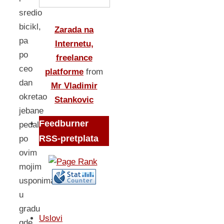
sredio
bicikl,
Zarada na
pa
Internetu,
po
freelance
ceo
platforme
from
dan
Mr Vladimir
okretao
Stankovic
jebane
Feedburner
pedale
RSS-pretplata
po
ovim
mojim
usponima
u
gradu
Uslovi
gde