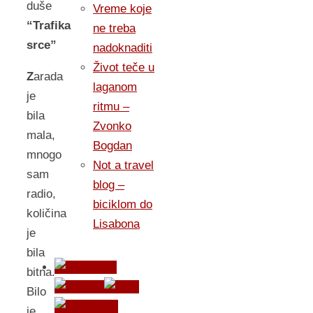
duše
Vreme koje
“Trafika
ne treba
srce”
nadoknaditi
Život teče u
Z
arada
laganom
je
ritmu –
bila
Zvonko
mala,
Bogdan
mnogo
Not a travel
sam
blog –
radio,
biciklom do
količina
Lisabona
je
bila
bitna.
Bilo
je