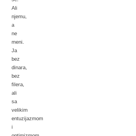
Ali
njemu,
a
ne
meni.
Ja
bez
dinara,
bez
filera,
ali
sa
velikim
entuzijazmom
i
optimizmom.