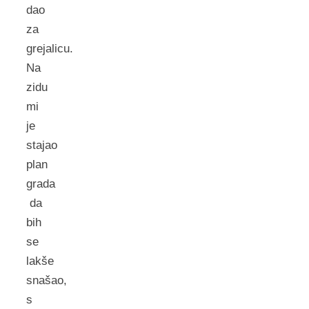
dao
za
grejalicu.
Na
zidu
mi
je
stajao
plan
grada
da
bih
se
lakše
snašao,
s