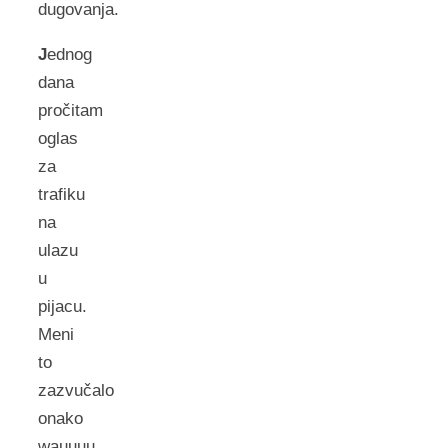
dugovanja.
J
ednog
dana
pročitam
oglas
za
trafiku
na
ulazu
u
pijacu.
Meni
to
zazvučalo
onako
wauuuu