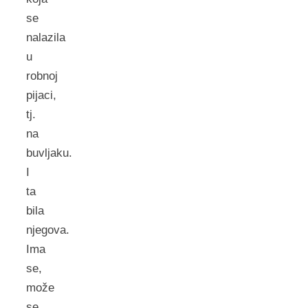
se
nalazila
u
robnoj
pijaci,
tj.
na
buvljaku.
I
ta
bila
njegova.
Ima
se,
može
se.