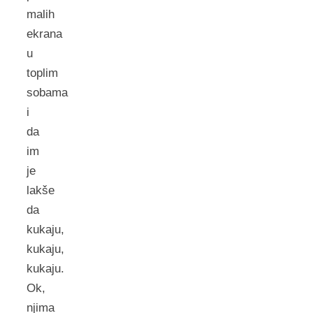
malih
ekrana
u
toplim
sobama
i
da
im
je
lakše
da
kukaju,
kukaju,
kukaju.
Ok,
njima