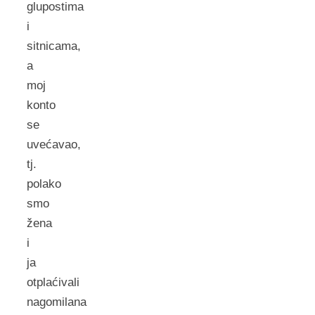
glupostima
i
sitnicama,
a
moj
konto
se
uvećavao,
tj.
polako
smo
žena
i
ja
otplaćivali
nagomilana