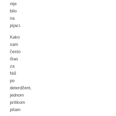
nije
bilo
na
pijaci.
Kako
sam
često
išao
za
Niš
po
deterdžent,
jednom
prilikom
pitam