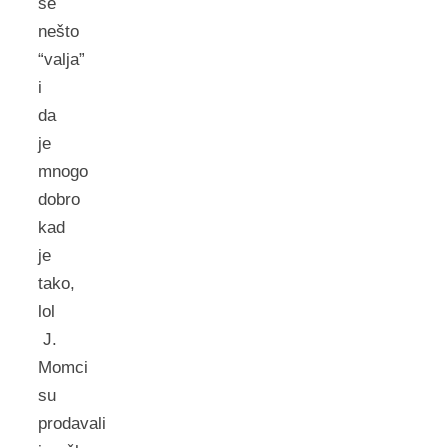
se
nešto
“valja”
i
da
je
mnogo
dobro
kad
je
tako,
lol
J.
Momci
su
prodavali