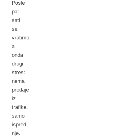
Posle
par
sati
se
vratimo,
a
onda
drugi
stres:
nema
prodaje
iz
trafike,
samo
ispred
nje.