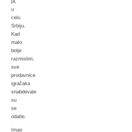
ja,
u
celu
Srbiju.
Kad
malo
bolje
razmislim,
sve
prodavnice
igračaka
snabdevale
su
se
odatle.
Imao