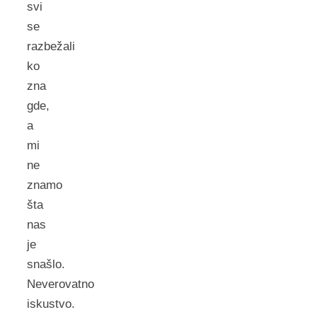
svi
se
razbežali
ko
zna
gde,
a
mi
ne
znamo
šta
nas
je
snašlo.
Neverovatno
iskustvo.