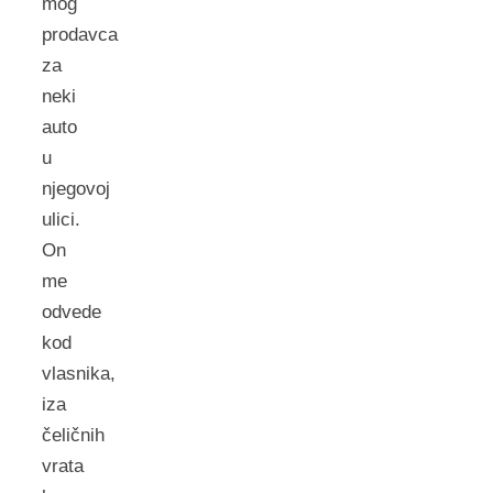
mog
prodavca
za
neki
auto
u
njegovoj
ulici.
On
me
odvede
kod
vlasnika,
iza
čeličnih
vrata