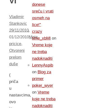
VI
donese
sreću i vrati
Vladimir
osmeh na
Stankovic
lice!”
29/11/2010
crazy
01/12/2010
Moje
time_xbMl
on
pricice
,
Vreme koje
Otvoreni
ne treba
prelom
nadoknaditi
duše
LennyAspib
on
Blog za
(
primer
priča
poker_wyer
u
on
Vreme
nastavcima,
koje ne treba
ovo
nadoknaditi