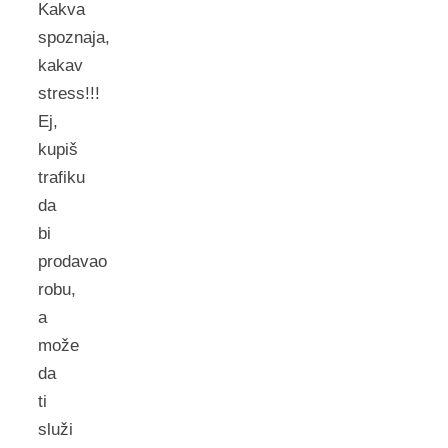
Kakva
spoznaja,
kakav
stress!!!
Ej,
kupiš
trafiku
da
bi
prodavao
robu,
a
može
da
ti
služi