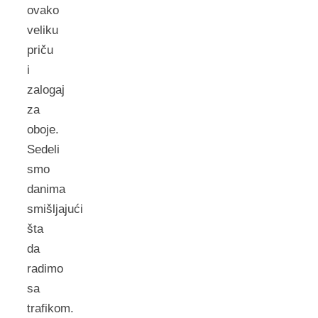
ovako
veliku
priču
i
zalogaj
za
oboje.
Sedeli
smo
danima
smišljajući
šta
da
radimo
sa
trafikom.