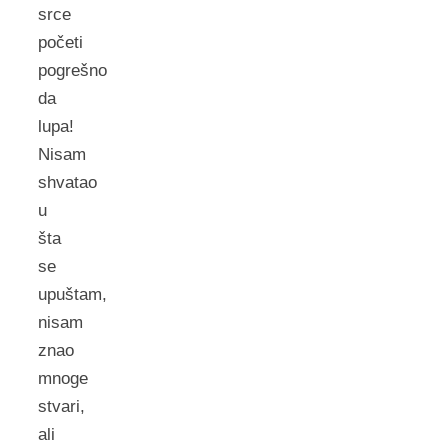
srce
početi
pogrešno
da
lupa!
Nisam
shvatao
u
šta
se
upuštam,
nisam
znao
mnoge
stvari,
ali