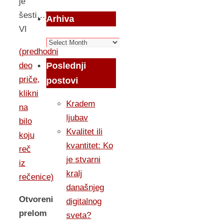
je
šesti…)
Arhiva
VI
Arhiva
(predhodni
Poslednji
deo
priče,
postovi
klikni
Kradem
na
ljubav
bilo
Kvalitet ili
koju
kvantitet: Ko
reč
je stvarni
iz
kralj
rečenice)
današnjeg
Otvoreni
digitalnog
prelom
sveta?