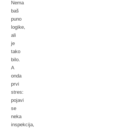
Nema
baš
puno
logike,
ali
je
tako
bilo.
A
onda
prvi
stres:
pojavi
se
neka
inspekcija,