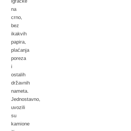
igračke
na
crno,
bez
ikakvih
papira,
plaćanja
poreza
i
ostalih
državnih
nameta.
Jednostavno,
uvozili
su
kamione