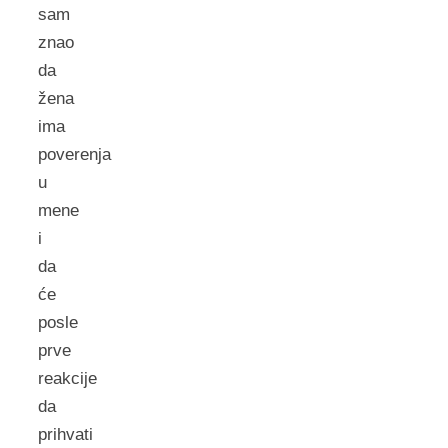
sam
znao
da
žena
ima
poverenja
u
mene
i
da
će
posle
prve
reakcije
da
prihvati