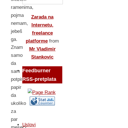
ramenima,
pojma
Zarada na
nemam,
Internetu,
jebeš
freelance
ga.
platforme
from
Znam
Mr Vladimir
samo
Stankovic
da
Feedburner
sam
RSS-pretplata
potpisao
papir
da
ukoliko
za
par
Uslovi
meseci