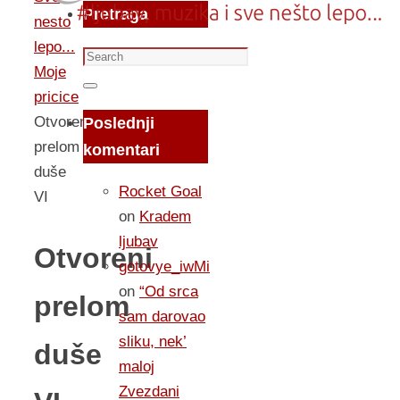
Pretraga
nesto
lepo...
Search
Moje
for:
Search
pricice
Otvoreni
Poslednji
prelom
komentari
duše
Rocket Goal
VI
on
Kradem
ljubav
Otvoreni
gotovye_iwMi
on
“Od srca
prelom
sam darovao
sliku, nek’
duše
maloj
Zvezdani