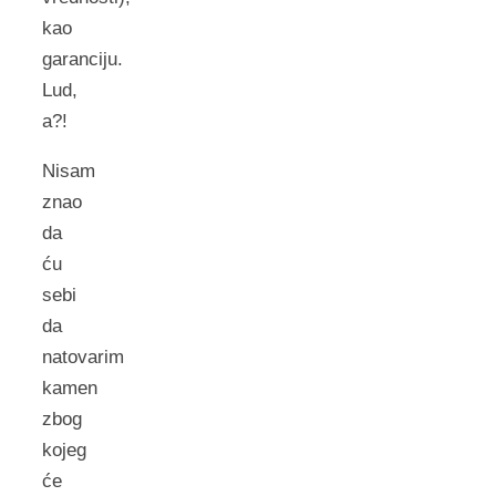
kao
garanciju.
Lud,
a?!
Nisam
znao
da
ću
sebi
da
natovarim
kamen
zbog
kojeg
će