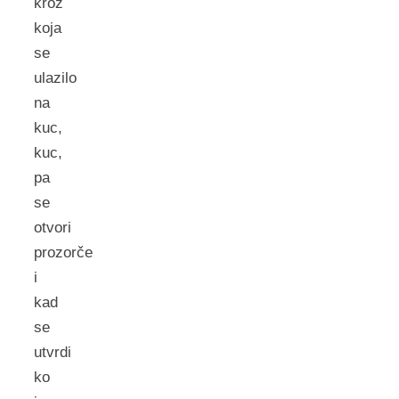
kroz
koja
se
ulazilo
na
kuc,
kuc,
pa
se
otvori
prozorče
i
kad
se
utvrdi
ko