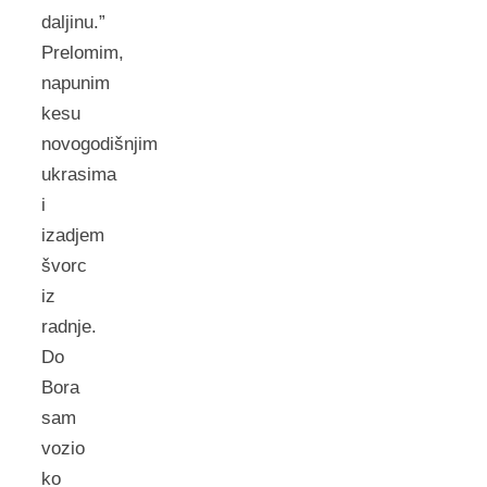
daljinu.”
Prelomim,
napunim
kesu
novogodišnjim
ukrasima
i
izadjem
švorc
iz
radnje.
Do
Bora
sam
vozio
ko