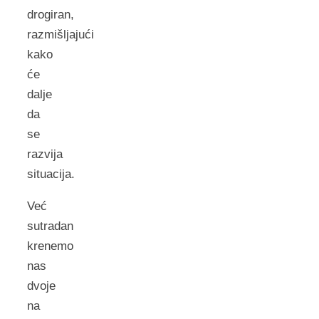
drogiran,
razmišljajući
kako
će
dalje
da
se
razvija
situacija.
Već
sutradan
krenemo
nas
dvoje
na