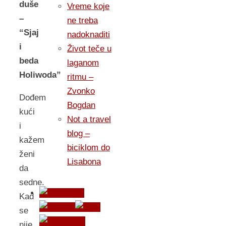
duše
Vreme koje
–
ne treba
“Sjaj
nadoknaditi
i
Život teče u
beda
laganom
Holiwoda”
ritmu –
Zvonko
Dođem
Bogdan
kući
Not a travel
i
blog –
kažem
biciklom do
ženi
Lisabona
da
sedne.
Kad
se
nije