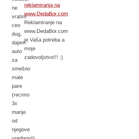
reklamiranja na
ne
www.DedaBor.com
vratim
Reklamiranje na
ceo
www.DedaBor.com
dug,
je Vaša potreba a
dajem
moje
auto
zadovoljstvo!!! :)
za
smešno
male
pare
(recimo
3x
manje
od
njegove
vrednosti),