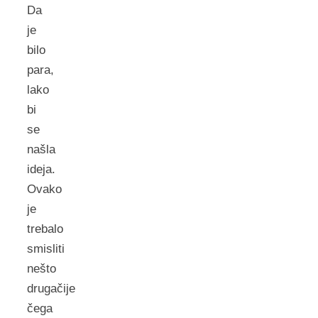
Da
je
bilo
para,
lako
bi
se
našla
ideja.
Ovako
je
trebalo
smisliti
nešto
drugačije
čega