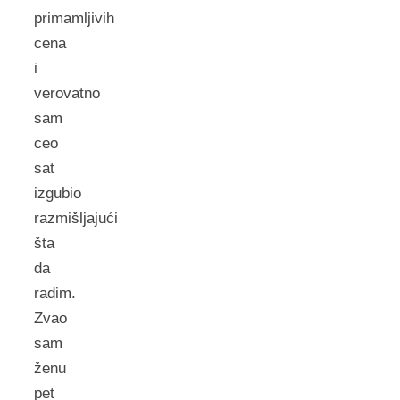
primamljivih
cena
i
verovatno
sam
ceo
sat
izgubio
razmišljajući
šta
da
radim.
Zvao
sam
ženu
pet