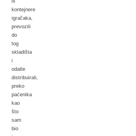
ili
kontejnere
igračaka,
prevozili
do
tog
skladišta
i
odatle
distribuirali,
preko
paćenika
kao
što
sam
bio