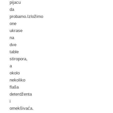
pijacu
da
probamo.Izložimo
one
ukrase
na
dve
table
stiropora,
a
okolo
nekoliko
flaša
deterdženta
i
omekšivaća.